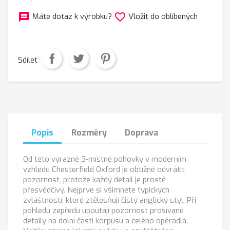
message
favorite_border
Máte dotaz k výrobku?
Vložit do oblíbených
Sdílet
Popis
Rozměry
Doprava
Od této výrazné 3-místné pohovky v moderním
vzhledu Chesterfield Oxford je obtížné odvrátit
pozornost, protože každý detail je prostě
přesvědčivý. Nejprve si všimnete typických
zvláštností, které ztělesňují čistý anglický styl. Při
pohledu zepředu upoutají pozornost prošívané
detaily na dolní části korpusu a celého opěradla.