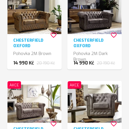
favorite_border
favorite_border
CHESTERFIELD
CHESTERFIELD
OXFORD
OXFORD
Pohovka 2M Brown
Pohovka 2M Dark
Brown
14 990 Kč
14 990 Kč
20 190 Kč
20 190 Kč
AKCE
AKCE
favorite_border
favorite_border