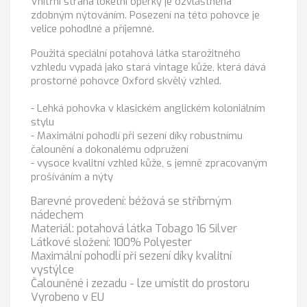
Vnitřní strana loketní opěrky je ozvláštněna
zdobným nýtováním. Posezení na této pohovce je
velice pohodlné a příjemné.
Použitá speciální potahová látka starožitného
vzhledu vypadá jako stará vintage kůže, která dává
prostorné pohovce Oxford skvělý vzhled.
- Lehká pohovka v klasickém anglickém koloniálním
stylu
- Maximální pohodlí při sezení díky robustnímu
čalounění a dokonalému odpružení
- vysoce kvalitní vzhled kůže, s jemně zpracovaným
prošíváním a nýty
Barevné provedení: béžová se stříbrným
nádechem
Materiál: potahová látka Tobago 16 Silver
Látkové složení: 100% Polyester
Maximální pohodlí při sezení díky kvalitní
vystýlce
Čalouněné i zezadu - lze umístit do prostoru
Vyrobeno v EU