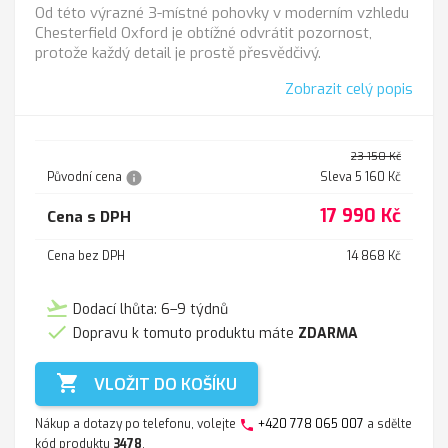
Od této výrazné 3-místné pohovky v moderním vzhledu
Chesterfield Oxford je obtížné odvrátit pozornost,
protože každý detail je prostě přesvědčivý.
Zobrazit celý popis
23 150 Kč
info
Původní cena
Sleva 5 160 Kč
17 990 Kč
Cena s DPH
Cena bez DPH
14 868 Kč
flight_takeoff
Dodací lhůta: 6–9 týdnů

Dopravu k tomuto produktu máte
ZDARMA

VLOŽIT DO KOŠÍKU
Nákup a dotazy po telefonu, volejte
+420 778 065 007
a sdělte
phone
kód produktu
3478
.