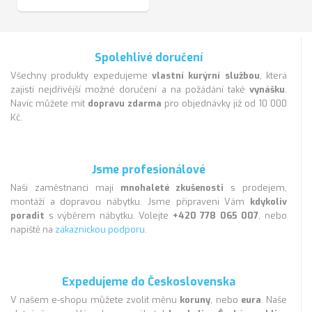
Spolehlivé doručení
Všechny produkty expedujeme
vlastní kurýrní službou
, která
zajistí nejdřívější možné doručení a na požádání také
vynášku
.
Navíc můžete mít
dopravu zdarma
pro objednávky již od 10 000
Kč.
Jsme profesionálové
Naši zaměstnanci mají
mnohaleté zkušenosti
s prodejem,
montáží a dopravou nábytku. Jsme připraveni Vám
kdykoliv
poradit
s výběrem nábytku. Volejte
+420 778 065 007
, nebo
napiště na
zákaznickou podporu
.
Expedujeme do Československa
V našem e-shopu můžete zvolit měnu
koruny
, nebo
eura
. Naše