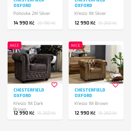
CHESTERFIELD
CHESTERFIELD
OXFORD
OXFORD
Pohovka 2M Silver
Křeslo 1M Silver
14 990 Kč
12 990 Kč
20 190 Kč
15 260 Kč
AKCE
AKCE
favorite_border
favorite_border
CHESTERFIELD
CHESTERFIELD
OXFORD
OXFORD
Křeslo 1M Dark
Křeslo 1M Brown
Brown
12 990 Kč
12 990 Kč
15 260 Kč
15 260 Kč