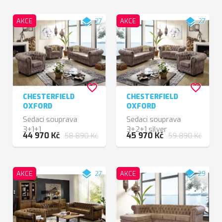
layers
layers
AKCE
27
AKCE
27
favorite_border
favorite_border
CHESTERFIELD
CHESTERFIELD
OXFORD
OXFORD
Sedací souprava
Sedací souprava
3+1+1
3+2+1 silver
44 970 Kč
45 970 Kč
58 890 Kč
59 890 Kč
layers
layers
AKCE
27
AKCE
29