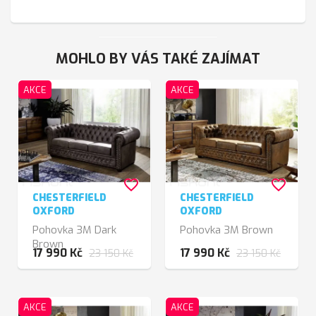
MOHLO BY VÁS TAKÉ ZAJÍMAT
AKCE
AKCE
favorite_border
favorite_border
CHESTERFIELD
CHESTERFIELD
OXFORD
OXFORD
Pohovka 3M Dark
Pohovka 3M Brown
Brown
17 990 Kč
17 990 Kč
23 150 Kč
23 150 Kč
AKCE
AKCE