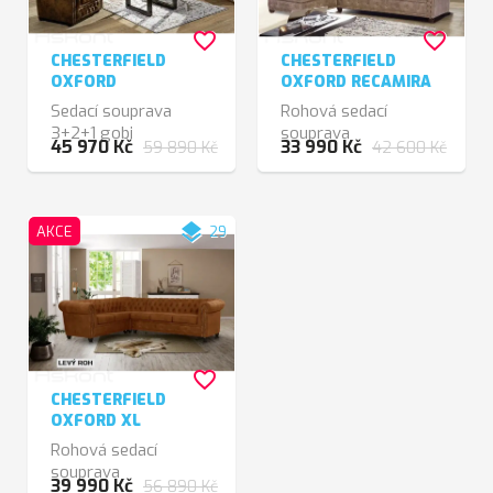
favorite_border
favorite_border
CHESTERFIELD
CHESTERFIELD
OXFORD
OXFORD RECAMIRA
Sedací souprava
Rohová sedací
3+2+1 gobi
souprava
45 970 Kč
33 990 Kč
59 890 Kč
42 600 Kč
layers
AKCE
29
favorite_border
CHESTERFIELD
OXFORD XL
Rohová sedací
souprava
39 990 Kč
56 890 Kč