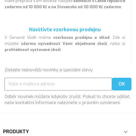
vlatní přeprava Vám doveze nábytek
kamkoliv v České republice
zadarmo od 10 000 Kč a na Slovensko od 30 000 Kč zadarmo
.
Navštivte vzorkovou prodejnu
V Červené Vodě máme
vzorkovou prodejnu a sklad
. Zde si
můžete
zdarma vyzvednout Vámi objednané zboží
, nebo si
prohlédnout vystavené zboží
.
Získejte nejnovější novinky a speciální slevy
Odběr novinek můžete kdykoliv zrušit. Pokud to chcete udělat,
naše kontaktní informace naleznete v právním oznámení.
PRODUKTY
