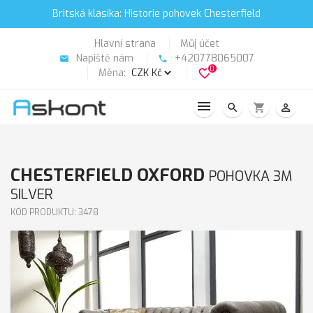
Britská klasika: Historie pohovek Chesterfield
Hlavní strana
Můj účet
Napiště nám
+420778065007
email
phone
0
Měna:
favorite_border
search
shopping_cart
person_outline
CHESTERFIELD OXFORD
POHOVKA 3M
SILVER
KÓD PRODUKTU: 3478