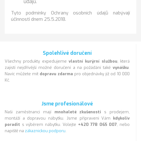
údajů.
Tyto podmínky Ochrany osobních údajů nabývají
účinnosti dnem 25.5.2018.
Spolehlivé doručení
Všechny produkty expedujeme
vlastní kurýrní službou
, která
zajistí nejdřívější možné doručení a na požádání také
vynášku
.
Navíc můžete mít
dopravu zdarma
pro objednávky již od 10 000
Kč.
Jsme profesionálové
Naši zaměstnanci mají
mnohaleté zkušenosti
s prodejem,
montáží a dopravou nábytku. Jsme připraveni Vám
kdykoliv
poradit
s výběrem nábytku. Volejte
+420 778 065 007
, nebo
napiště na
zákaznickou podporu
.