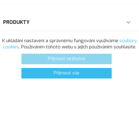
PRODUKTY

NAŠE SPOLEČNOST

K ukládání nastavení a správnému fungování využíváme
soubory
cookies
. Používáním tohoto webu s jejich používáním souhlasíte.
VÁŠ ÚČET

Přijmout nezbytné
INFORMACE O OBCHODU
Přijmout vše
0
favorite_border
© 2025 - Softresource, spol. s r.o.