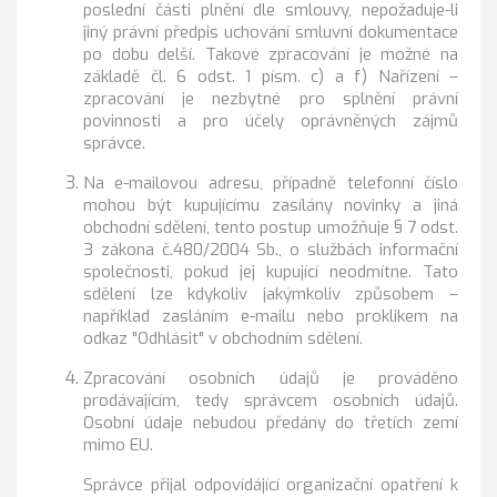
poslední části plnění dle smlouvy, nepožaduje-li
jiný právní předpis uchování smluvní dokumentace
po dobu delší. Takové zpracování je možné na
základě čl. 6 odst. 1 písm. c) a f) Nařízení –
zpracování je nezbytné pro splnění právní
povinnosti a pro účely oprávněných zájmů
správce.
Na e-mailovou adresu, případně telefonní číslo
mohou být kupujícímu zasílány novinky a jiná
obchodní sdělení, tento postup umožňuje § 7 odst.
3 zákona č.480/2004 Sb., o službách informační
společnosti, pokud jej kupující neodmítne. Tato
sdělení lze kdykoliv jakýmkoliv způsobem –
například zasláním e-mailu nebo proklikem na
odkaz "Odhlásit" v obchodním sdělení.
Zpracování osobních údajů je prováděno
prodávajícím, tedy správcem osobních údajů.
Osobní údaje nebudou předány do třetích zemí
mimo EU.
Správce přijal odpovídájící organizační opatření k