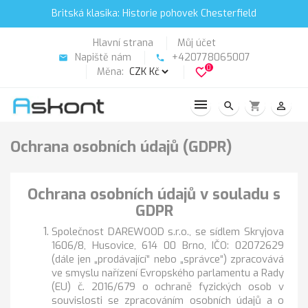
Britská klasika: Historie pohovek Chesterfield
Hlavní strana
Můj účet
Napiště nám
+420778065007
email
phone
0
Měna:
favorite_border
search
shopping_cart
person_outline
Ochrana osobních údajů (GDPR)
Ochrana osobních údajů v souladu s
GDPR
Společnost DAREWOOD s.r.o., se sídlem Skryjova
1606/8, Husovice, 614 00 Brno, IČO: 02072629
(dále jen „prodávající“ nebo „správce“) zpracovává
ve smyslu nařízení Evropského parlamentu a Rady
(EU) č. 2016/679 o ochraně fyzických osob v
souvislosti se zpracováním osobních údajů a o