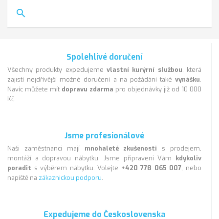
search
Spolehlivé doručení
Všechny produkty expedujeme
vlastní kurýrní službou
, která
zajistí nejdřívější možné doručení a na požádání také
vynášku
.
Navíc můžete mít
dopravu zdarma
pro objednávky již od 10 000
Kč.
Jsme profesionálové
Naši zaměstnanci mají
mnohaleté zkušenosti
s prodejem,
montáží a dopravou nábytku. Jsme připraveni Vám
kdykoliv
poradit
s výběrem nábytku. Volejte
+420 778 065 007
, nebo
napiště na
zákaznickou podporu
.
Expedujeme do Československa