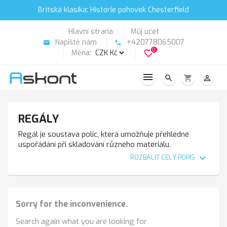
Britská klasika: Historie pohovek Chesterfield
Hlavní strana
Můj účet
Napiště nám
+420778065007
email
phone
0
Měna:
favorite_border
search
shopping_cart
person_outline
REGÁLY
Regál je soustava polic, která umožňuje přehledné
uspořádání při skladování různého materiálu.
[[regály a
poličky]] **1726 **
expand_more
ROZBALIT CELÝ POPIS
Sorry for the inconvenience.
Search again what you are looking for