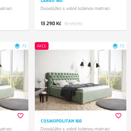
LARGO 160
atrací
Dvoulůžko s volně loženou matrací
13 290 Kč
18 450 Kč
layers
layers
73
AKCE
73
favorite_border
favorite_border
COSMOPOLITAN 160
atrací
Dvoulůžko s volně loženou matrací