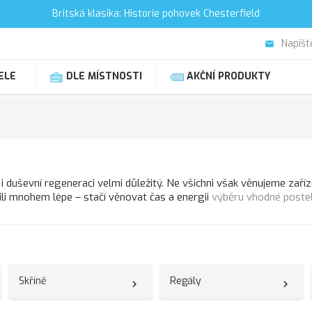
Britská klasika: Historie pohovek Chesterfield
Napišt
email
ELE
DLE MÍSTNOSTI
AKČNÍ PRODUKTY
u i duševní regeneraci velmi důležitý. Ne všichni však věnujeme zaří
tili mnohem lépe – stačí věnovat čas a energii
výběru vhodné postel
Skříně
Regály