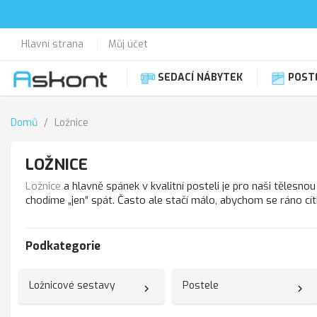
Hlavní strana
Můj účet
SEDACÍ NÁBYTEK
POST
Domů
Ložnice
LOŽNICE
Ložnice
a hlavně spánek v kvalitní posteli je pro naši tělesno
chodíme „jen“ spát. Často ale stačí málo, abychom se ráno cí
Podkategorie
Ložnicové sestavy
Postele