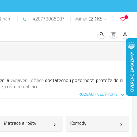
0
ě nám
+420778065007
Měna:
CZK Kč
favorite_border
phone

search
shopping_cart
person_outline
zení a
vybavení ložnice
dostatečnou pozornost, protože do ní
e, roštu a matrace
.
expand_more
ROZBALIT CELÝ POPIS
Matrace a rošty
Komody