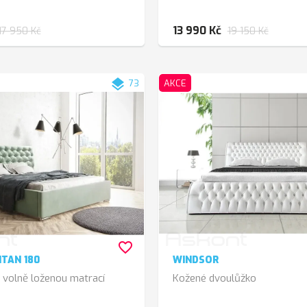
13 990 Kč
17 950 Kč
19 150 Kč
layers
73
AKCE
favorite_border
TAN 180
WINDSOR
 volně loženou matrací
Kožené dvoulůžko