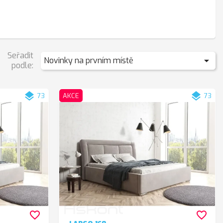
Seřadit

Novinky na prvním místě
podle:
layers
layers
73
AKCE
73
favorite_border
favorite_border