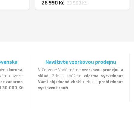
26 990 Kč
33 990 Kč
ovenska
Navštivte vzorkovou prodejnu
 měnu
koruny
,
V Červené Vodě máme
vzorkovou prodejnu a
a Vám doveze
sklad
. Zde si můžete
zdarma vyzvednout
lice zadarmo
Vámi objednané zboží
, nebo si
prohlédnout
d 30 000 Kč
vystavené zboží
.