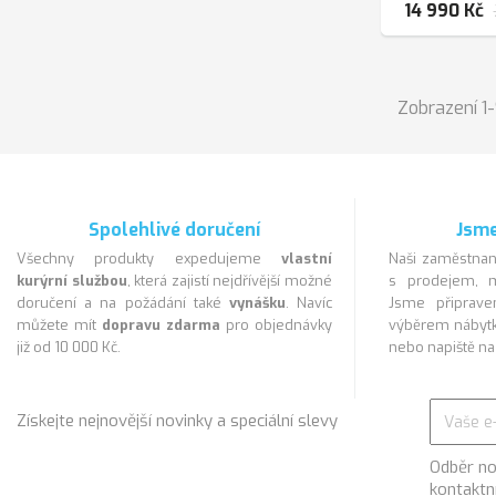
14 990 Kč
Zobrazení 1-
Spolehlivé doručení
Jsme
Všechny produkty expedujeme
vlastní
Naši zaměstnan
kurýrní službou
, která zajistí nejdřívější možné
s prodejem, m
doručení a na požádání také
vynášku
. Navíc
Jsme připra
můžete mít
dopravu zdarma
pro objednávky
výběrem nábytk
již od 10 000 Kč.
nebo napiště n
Získejte nejnovější novinky a speciální slevy
Odběr no
kontaktn