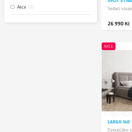
SPLIT ETNA
Akce
9
Sedací soupr
26 990 Kč
AKCE
LARGO 140
Dvoulůžko s