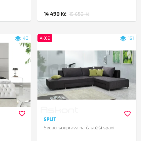
14 490 Kč
19 650 Kč
layers
layers
40
AKCE
161
favorite_border
favorite_border
SPLIT
Sedací souprava na častější spaní