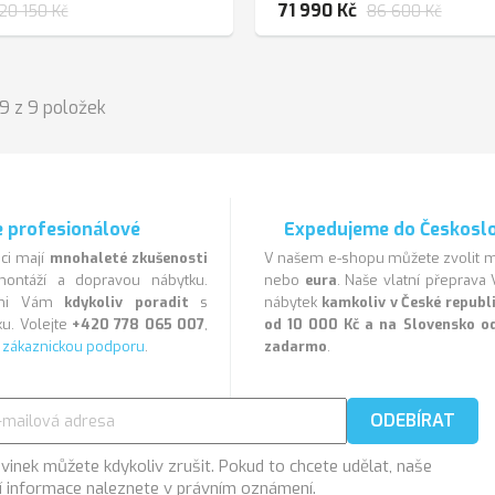
71 990 Kč
20 150 Kč
86 600 Kč
9 z 9 položek
 profesionálové
Expedujeme do Českosl
ci mají
mnohaleté zkušenosti
V našem e-shopu můžete zvolit
ontáží a dopravou nábytku.
nebo
eura
. Naše vlatní přeprav
veni Vám
kdykoliv poradit
s
nábytek
kamkoliv v České repub
u. Volejte
+420 778 065 007
,
od 10 000 Kč a na Slovensko o
a
zákaznickou podporu
.
zadarmo
.
vinek můžete kdykoliv zrušit. Pokud to chcete udělat, naše
í informace naleznete v právním oznámení.