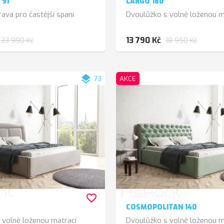
 91
LARGO 180
ava pro častější spaní
Dvoulůžko s volně loženou m
13 790 Kč
33 990 Kč
18 950 Kč
layers
73
AKCE
favorite_border
COSMOPOLITAN 140
 volně loženou matrací
Dvoulůžko s volně loženou m