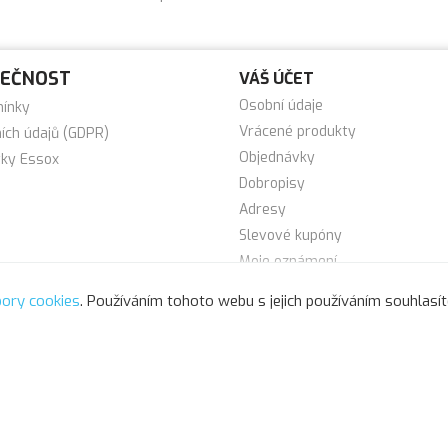
LEČNOST
VÁŠ ÚČET
Osobní údaje
mínky
Vrácené produkty
ích údajů (GDPR)
Objednávky
tky Essox
Dobropisy
Adresy
Slevové kupóny
Moje oznámení
Moje info
ory cookies
. Používáním tohoto webu s jejich používáním souhlasít
© 2025 - Softresource, spol. s r.o.