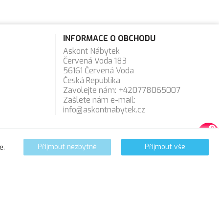
INFORMACE O OBCHODU
Askont Nábytek
Červená Voda 183
56161 Červená Voda
Česká Republika
Zavolejte nám:
+420778065007
Zašlete nám e-mail:
info@askontnabytek.cz
0
favorite_border
e.
Přijmout nezbytné
Přijmout vše