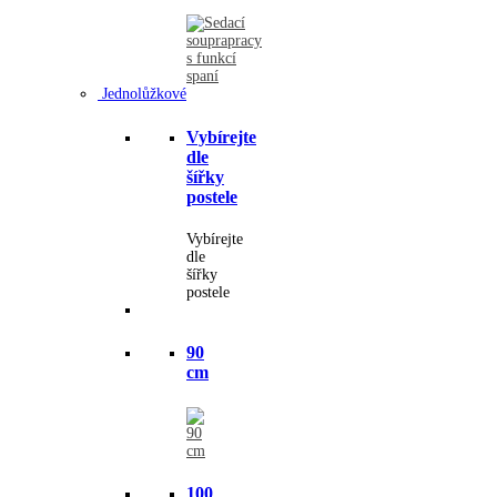
Jednolůžkové
Vybírejte
dle
šířky
postele
Vybírejte
dle
šířky
postele
90
cm
100