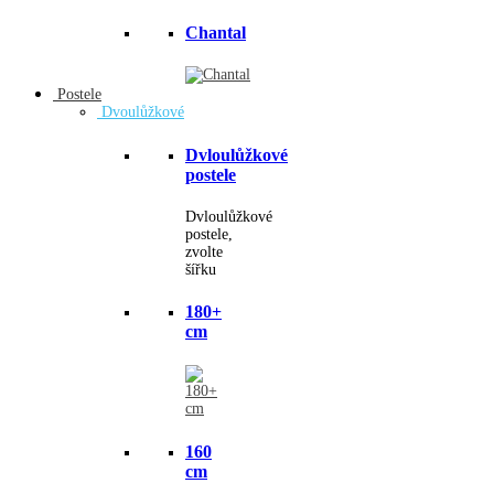
Chantal
Postele
Dvoulůžkové
Dvloulůžkové
postele
Dvloulůžkové
postele,
zvolte
šířku
180+
cm
160
cm