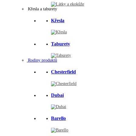
Křesla a taburety
Křesla
Taburety
Rodiny produktů
Chesterfield
Dubai
Barello