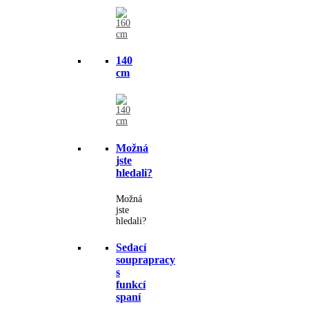
140
cm
Možná
jste
hledali?
Možná
jste
hledali?
Sedací
souprapracy
s
funkcí
spaní