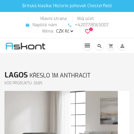
Britská klasika: Historie pohovek Chesterfield
Hlavní strana
Můj účet
Napiště nám
+420778065007
email
phone
0
Měna:
favorite_border
search
shopping_cart
person_outline
LAGOS
KŘESLO 1M ANTHRACIT
KÓD PRODUKTU: 3685