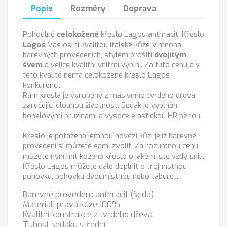
Popis
Rozměry
Doprava
Pohodlné
celokožené
křeslo Lagos anthracit. Křeslo
Lagos
Vás oslní kvalitou italské kůže v mnoha
barevných provedeních, stylem prošití
dvojitým
švem
a velice kvalitní vnitřní výplní. Za tuto cenu a v
této kvalitě nemá celokožené křeslo Lagos
konkurenci.
Rám křesla je vyrobený z masivního tvrdého dřeva,
zaručující dlouhou životnost. Sedák je vyplněn
bonelovými pružinami a vysoce elastickou HR pěnou.
Křeslo je potažena jemnou hovězí kůží jejíž barevné
provedení si můžete sami zvolit. Za rozumnou cenu
můžete nyní mít kožené křeslo o jakém jste vždy snili.
Křeslo Lagos můžete dále doplnit o trojmístnou
pohovku, pohovku dvoumístnou nebo taburet.
Barevné provedení: anthracit (šedá)
Materiál: pravá kůže 100%
Kvalitní konstrukce z tvrdého dřeva
Tuhost sedáku střední