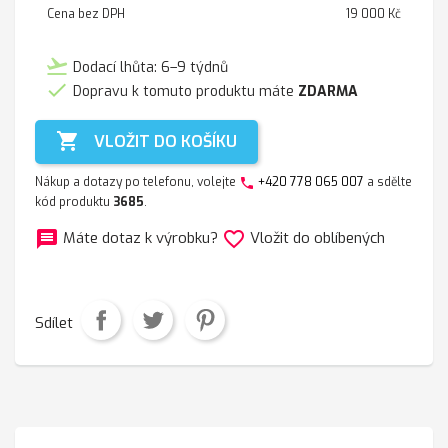
Cena bez DPH
19 000 Kč
flight_takeoff
Dodací lhůta: 6–9 týdnů

Dopravu k tomuto produktu máte
ZDARMA

VLOŽIT DO KOŠÍKU
Nákup a dotazy po telefonu, volejte
+420 778 065 007
a sdělte
phone
kód produktu
3685
.
message
favorite_border
Máte dotaz k výrobku?
Vložit do oblíbených
Sdílet