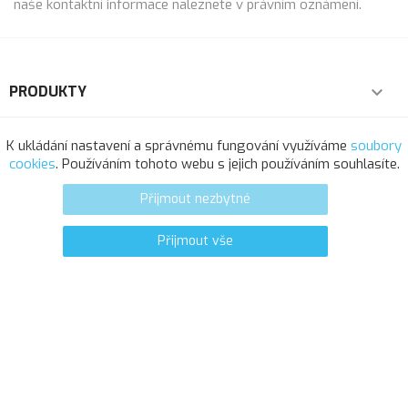
naše kontaktní informace naleznete v právním oznámení.
PRODUKTY

NAŠE SPOLEČNOST

K ukládání nastavení a správnému fungování využíváme
soubory
cookies
. Používáním tohoto webu s jejich používáním souhlasíte.
VÁŠ ÚČET

Přijmout nezbytné
INFORMACE O OBCHODU
Přijmout vše
0
favorite_border
© 2025 - Softresource, spol. s r.o.