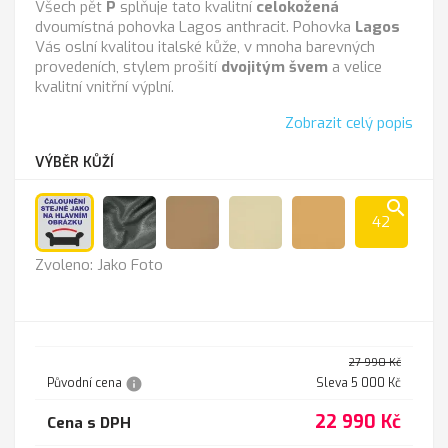
Všech pět
P
splňuje tato kvalitní
celokožená
dvoumístná pohovka Lagos anthracit. Pohovka
Lagos
Vás oslní kvalitou italské kůže, v mnoha barevných
provedeních, stylem prošití
dvojitým švem
a velice
kvalitní vnitřní výplní.
Zobrazit celý popis
VÝBĚR KŮŽÍ
search
42
Jako
Anthrazit
Cappucino
K-
K
Zvoleno: Jako Foto
Foto
100
-
sl.kost
211
27 990 Kč
info
Původní cena
Sleva 5 000 Kč
22 990 Kč
Cena s DPH