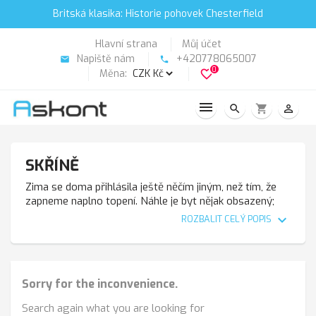
Britská klasika: Historie pohovek Chesterfield
Hlavní strana
Můj účet
Napiště nám
+420778065007
email
phone
0
Měna:
favorite_border
search
shopping_cart
person_outline
SKŘÍNĚ
Zima se doma přihlásila ještě něčím jiným, než tím, že
zapneme naplno topení. Náhle je byt nějak obsazený;
věšáky jsou přeplněné a skříně jsou přímo malé. Skříně
expand_more
ROZBALIT CELÝ POPIS
a prádelníky se v mžiku naplnily - všechno, co bylo kdesi
nahoře a vzadu a hluboko, jsme urychleně vytáhli a
jakoby se to najednou nikam nevešlo. Přerovnávání věcí
pořád dokola nebere konce a nikam nevede - bude to
Sorry for the inconvenience.
chtít vzít do ruky s rozmyslem a trochu koncepčně.
Protože je známo, že oblečení doma neubývá, ale spíše
Search again what you are looking for
přibývá (všeho je nám líto vyhodit) tak je jasné, že v