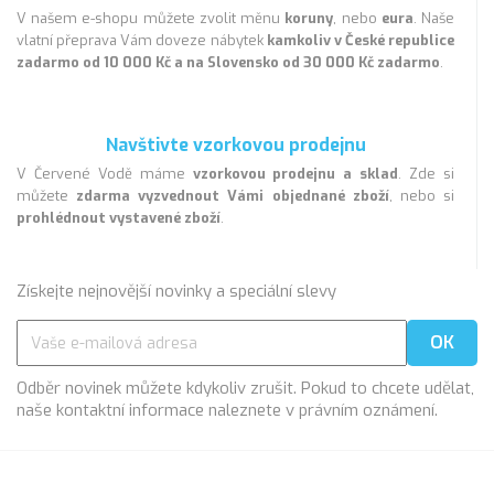
komplexně a efektivně - zvolit vestavěné skříňové
V našem e-shopu můžete zvolit měnu
koruny
, nebo
eura
. Naše
systémy a nechat vyrobit všechny úložné prostory
vlatní přeprava Vám doveze nábytek
kamkoliv v České republice
přesně bytu na míru?
[[šatní skříně]] **1695 **
zadarmo od 10 000 Kč a na Slovensko od 30 000 Kč zadarmo
.
Navštivte vzorkovou prodejnu
V Červené Vodě máme
vzorkovou prodejnu a sklad
. Zde si
můžete
zdarma vyzvednout Vámi objednané zboží
, nebo si
prohlédnout vystavené zboží
.
Získejte nejnovější novinky a speciální slevy
Odběr novinek můžete kdykoliv zrušit. Pokud to chcete udělat,
naše kontaktní informace naleznete v právním oznámení.