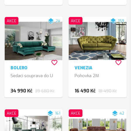
layers
layers
AKCE
24
AKCE
159
favorite_border
favorite_border
BOLERO
VENEZIA
Sedací souprava do U
Pohovka 2M
34 990 Kč
16 490 Kč
39 680 Kč
18 490 Kč
layers
layers
AKCE
161
AKCE
42