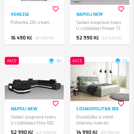
favorite_border
favorite_border
VENEZIA
NAPOLI NEW
Pohovka 2M cream
Sedací souprava tvaru
U rozkládací Power 17
16 490 Kč
52 990 Kč
18 490 Kč
62 520 Kč
layers
layers
AKCE
161
AKCE
73
favorite_border
favorite_border
NAPOLI NEW
COSMOPOLITAN 180
Sedací souprava tvaru
Dvoulůžko s volně
U rozkládací Etna 100
loženou matrací
černá
52 990 Kč
14 990 Kč
62 520 Kč
20 150 Kč