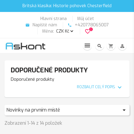
Britská klasika: Historie pohovek Chesterfield
Hlavní strana
Můj účet
Napiště nám
+420778065007
email
phone
0
Měna:
favorite_border
search
shopping_cart
person_outline
DOPORUČENÉ PRODUKTY
Doporučené produkty
expand_more
ROZBALIT CELÝ POPIS

Novinky na prvním místě
Zobrazení 1-14 z 14 položek