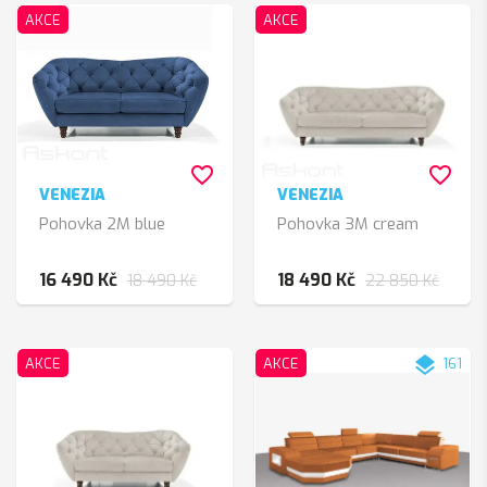
AKCE
AKCE
favorite_border
favorite_border
VENEZIA
VENEZIA
Pohovka 2M blue
Pohovka 3M cream
16 490 Kč
18 490 Kč
18 490 Kč
22 850 Kč
layers
AKCE
AKCE
161