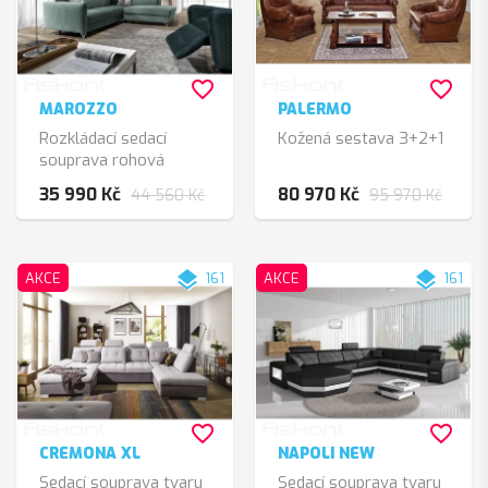
favorite_border
favorite_border
MAROZZO
PALERMO
Rozkládací sedací
Kožená sestava 3+2+1
souprava rohová
35 990 Kč
80 970 Kč
44 560 Kč
95 970 Kč
layers
layers
AKCE
161
AKCE
161
favorite_border
favorite_border
CREMONA XL
NAPOLI NEW
Sedací souprava tvaru
Sedací souprava tvaru