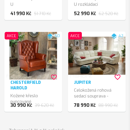
U
U rozkládací
41 990 Kč
52 990 Kč
51 710 Kč
62 520 Kč
layers
layers
AKCE
50
AKCE
42
favorite_border
favorite_border
CHESTERFIELD
JUPITER
HAROLD
Celokožená rohová
Kožené křeslo
sedací souprava -
puncované
pravá
30 990 Kč
78 990 Kč
39 620 Kč
88 990 Kč