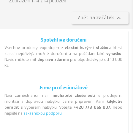
Zobrazení 1-14 z 14 položek

Zpět na začátek
Spolehlivé doručení
Všechny produkty expedujeme
vlastní kurýrní službou
, která
zajistí nejdřívější možné doručení a na požádání také
vynášku
.
Navíc můžete mít
dopravu zdarma
pro objednávky již od 10 000
Kč.
Jsme profesionálové
Naši zaměstnanci mají
mnohaleté zkušenosti
s prodejem,
montáží a dopravou nábytku. Jsme připraveni Vám
kdykoliv
poradit
s výběrem nábytku. Volejte
+420 778 065 007
, nebo
napiště na
zákaznickou podporu
.