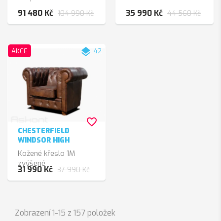
91 480 Kč
35 990 Kč
104 990 Kč
44 560 Kč
layers
AKCE
42
favorite_border
CHESTERFIELD
WINDSOR HIGH
Kožené křeslo 1M
zvýšené
31 990 Kč
37 990 Kč
Zobrazení 1-15 z 157 položek