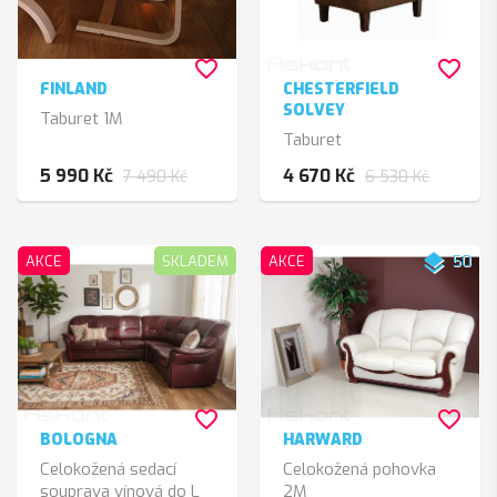
favorite_border
favorite_border
FINLAND
CHESTERFIELD
SOLVEY
Taburet 1M
Taburet
5 990 Kč
4 670 Kč
7 490 Kč
6 530 Kč
layers
AKCE
SKLADEM
AKCE
50
favorite_border
favorite_border
BOLOGNA
HARWARD
Celokožená sedací
Celokožená pohovka
souprava vínová do L
2M