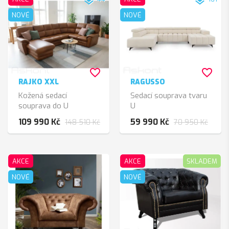
NOVÉ
NOVÉ
favorite_border
favorite_border
RAJKO XXL
RAGUSSO
Kožená sedací
Sedací souprava tvaru
souprava do U
U
109 990 Kč
59 990 Kč
148 510 Kč
70 950 Kč
AKCE
AKCE
SKLADEM
NOVÉ
NOVÉ