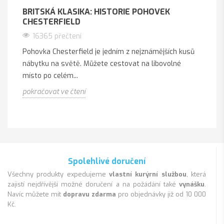
BRITSKÁ KLASIKA: HISTORIE POHOVEK
CHESTERFIELD
16365 přečtení
Pohovka Chesterfield je jedním z nejznámějších kusů
nábytku na světě. Můžete cestovat na libovolné
místo po celém...
pokračovat ve čtení
Spolehlivé doručení
Všechny produkty expedujeme
vlastní kurýrní službou
, která
zajistí nejdřívější možné doručení a na požádání také
vynášku
.
Navíc můžete mít
dopravu zdarma
pro objednávky již od 10 000
Kč.