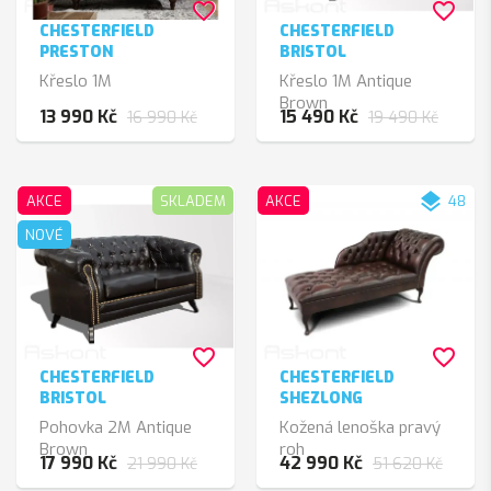
favorite_border
favorite_border
CHESTERFIELD
CHESTERFIELD
PRESTON
BRISTOL
Křeslo 1M
Křeslo 1M Antique
Brown
13 990 Kč
15 490 Kč
16 990 Kč
19 490 Kč
layers
AKCE
SKLADEM
AKCE
48
NOVÉ
favorite_border
favorite_border
CHESTERFIELD
CHESTERFIELD
BRISTOL
SHEZLONG
Pohovka 2M Antique
Kožená lenoška pravý
Brown
roh
17 990 Kč
42 990 Kč
21 990 Kč
51 620 Kč