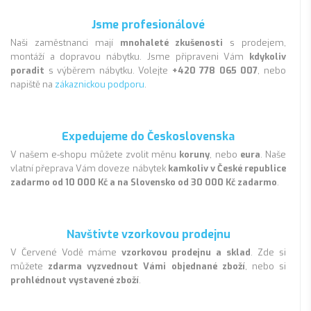
Jsme profesionálové
Naši zaměstnanci mají
mnohaleté zkušenosti
s prodejem,
montáží a dopravou nábytku. Jsme připraveni Vám
kdykoliv
poradit
s výběrem nábytku. Volejte
+420 778 065 007
, nebo
napiště na
zákaznickou podporu
.
Expedujeme do Československa
V našem e-shopu můžete zvolit měnu
koruny
, nebo
eura
. Naše
vlatní přeprava Vám doveze nábytek
kamkoliv v České republice
zadarmo od 10 000 Kč a na Slovensko od 30 000 Kč zadarmo
.
Navštivte vzorkovou prodejnu
V Červené Vodě máme
vzorkovou prodejnu a sklad
. Zde si
můžete
zdarma vyzvednout Vámi objednané zboží
, nebo si
prohlédnout vystavené zboží
.