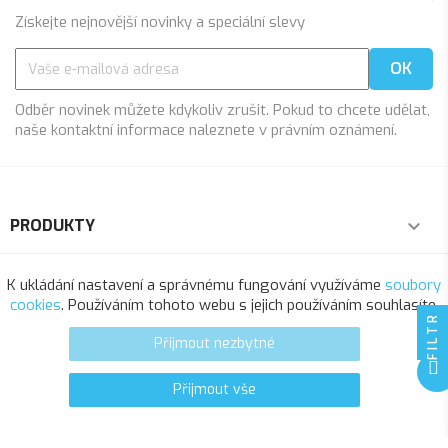
Získejte nejnovější novinky a speciální slevy
Odběr novinek můžete kdykoliv zrušit. Pokud to chcete udělat,
naše kontaktní informace naleznete v právním oznámení.
PRODUKTY

NAŠE SPOLEČNOST

K ukládání nastavení a správnému fungování využíváme
soubory
cookies
. Používáním tohoto webu s jejich používáním souhlasíte.
FILTR
VÁŠ ÚČET

Přijmout nezbytné
INFORMACE O OBCHODU
Přijmout vše
0
favorite_border
© 2025 - Softresource, spol. s r.o.