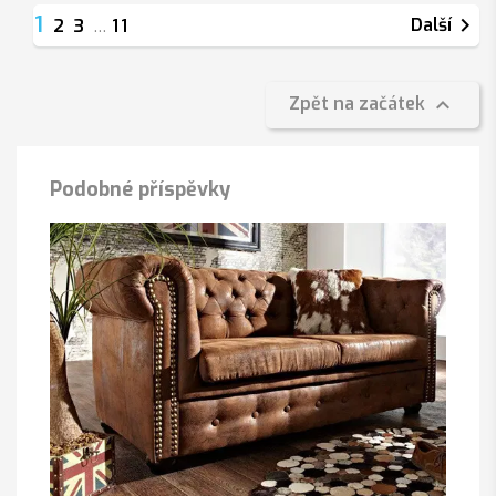
1

Další
2
3
…
11

Zpět na začátek
Podobné příspěvky