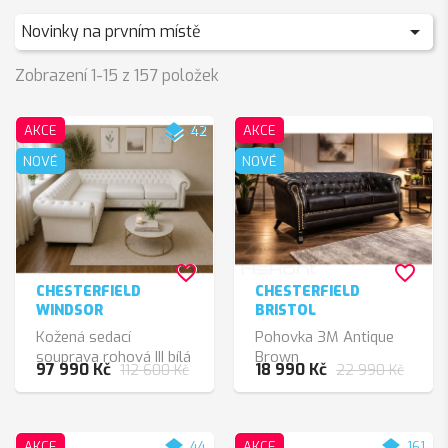

Novinky na prvním místě
Zobrazení 1-15 z 157 položek
layers
AKCE
42
AKCE
NOVÉ
NOVÉ
favorite_border
favorite_border
CHESTERFIELD
CHESTERFIELD
WINDSOR
BRISTOL
Kožená sedací
Pohovka 3M Antique
souprava rohová III bílá
Brown
97 990 Kč
18 990 Kč
112 600 Kč
22 990 Kč
kůže
layers
layers
AKCE
44
AKCE
161