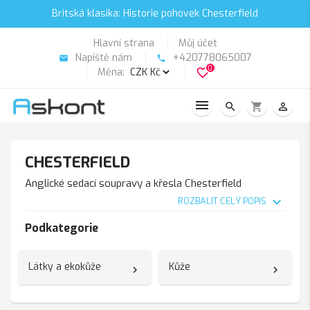
Britská klasika: Historie pohovek Chesterfield
Hlavní strana
Můj účet
Napiště nám
+420778065007
email
phone
0
Měna:
favorite_border
search
shopping_cart
person_outline
CHESTERFIELD
Anglické sedací soupravy a křesla Chesterfield
expand_more
ROZBALIT CELÝ POPIS
Podkategorie
Látky a ekokůže
Kůže