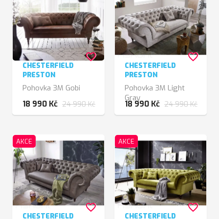
favorite_border
favorite_border
CHESTERFIELD
CHESTERFIELD
PRESTON
PRESTON
Pohovka 3M Gobi
Pohovka 3M Light
Gray
18 990 Kč
18 990 Kč
24 990 Kč
24 990 Kč
AKCE
AKCE
favorite_border
favorite_border
CHESTERFIELD
CHESTERFIELD