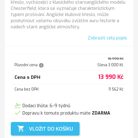
křeslo, vycházející z klasického staroanglického modelu
Chesterfield, která se vyznačuje charakteristickým
typem prošívání. Anglické klubové křeslo, může
poskytnout vašemu obýváku zvláštní auru historie a
nádech staré anglické atmosféry.
Zobrazit celý popis
16 990 Kč
info
Původní cena
Sleva 3 000 Kč
13 990 Kč
Cena s DPH
Cena bez DPH
11 562 Kč
flight_takeoff
Dodací lhůta: 6–9 týdnů

Dopravu k tomuto produktu máte
ZDARMA

VLOŽIT DO KOŠÍKU