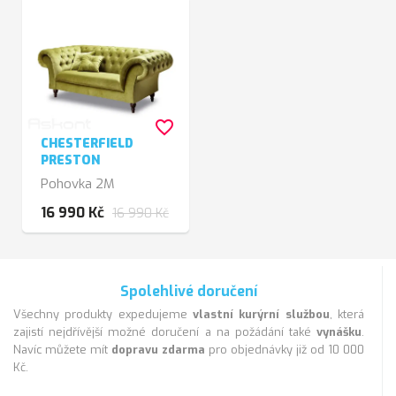
favorite_border
CHESTERFIELD
PRESTON
Pohovka 2M
16 990 Kč
16 990 Kč
Spolehlivé doručení
Všechny produkty expedujeme
vlastní kurýrní službou
, která
zajistí nejdřívější možné doručení a na požádání také
vynášku
.
Navíc můžete mít
dopravu zdarma
pro objednávky již od 10 000
Kč.