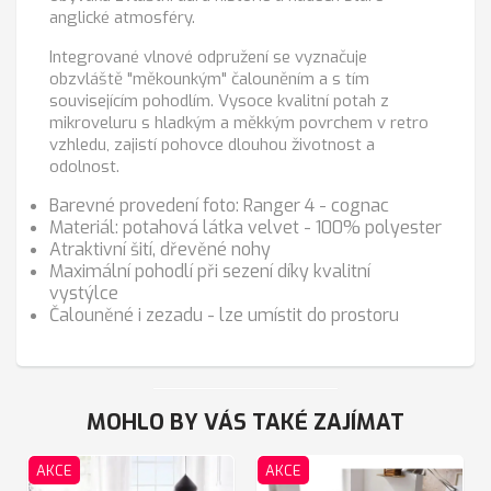
anglické atmosféry.
Integrované vlnové odpružení se vyznačuje
obzvláště "měkounkým" čalouněním a s tím
souvisejícím pohodlím. Vysoce kvalitní potah z
mikroveluru s hladkým a měkkým povrchem v retro
vzhledu, zajistí pohovce dlouhou životnost a
odolnost.
Barevné provedení foto: Ranger 4 - cognac
Materiál: potahová látka velvet - 100% polyester
Atraktivní šití, dřevěné nohy
Maximální pohodlí při sezení díky kvalitní
vystýlce
Čalouněné i zezadu - lze umístit do prostoru
MOHLO BY VÁS TAKÉ ZAJÍMAT
AKCE
AKCE