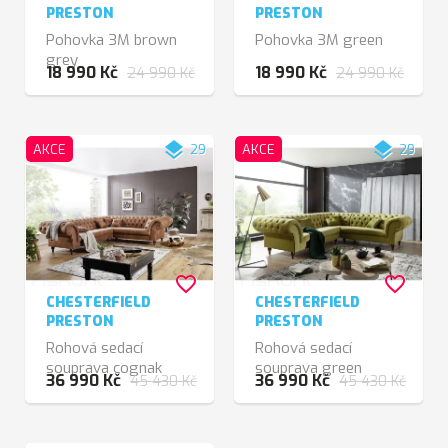
PRESTON
PRESTON
Pohovka 3M brown
Pohovka 3M green
grey
18 990 Kč
18 990 Kč
24 990 Kč
24 990 Kč
layers
layers
AKCE
29
AKCE
29
favorite_border
favorite_border
CHESTERFIELD
CHESTERFIELD
PRESTON
PRESTON
Rohová sedací
Rohová sedací
souprava cognak
souprava green
36 990 Kč
36 990 Kč
45 430 Kč
45 430 Kč