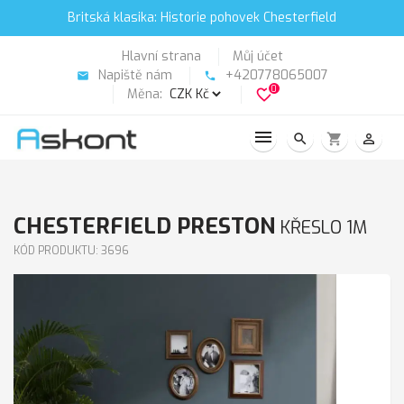
Britská klasika: Historie pohovek Chesterfield
Hlavní strana
Můj účet
Napiště nám
+420778065007
email
phone
0
Měna:
favorite_border
search
shopping_cart
person_outline
CHESTERFIELD PRESTON
KŘESLO 1M
KÓD PRODUKTU: 3696