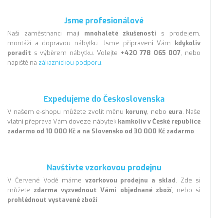
Jsme profesionálové
Naši zaměstnanci mají
mnohaleté zkušenosti
s prodejem,
montáží a dopravou nábytku. Jsme připraveni Vám
kdykoliv
poradit
s výběrem nábytku. Volejte
+420 778 065 007
, nebo
napiště na
zákaznickou podporu
.
Expedujeme do Československa
V našem e-shopu můžete zvolit měnu
koruny
, nebo
eura
. Naše
vlatní přeprava Vám doveze nábytek
kamkoliv v České republice
zadarmo od 10 000 Kč a na Slovensko od 30 000 Kč zadarmo
.
Navštivte vzorkovou prodejnu
V Červené Vodě máme
vzorkovou prodejnu a sklad
. Zde si
můžete
zdarma vyzvednout Vámi objednané zboží
, nebo si
prohlédnout vystavené zboží
.