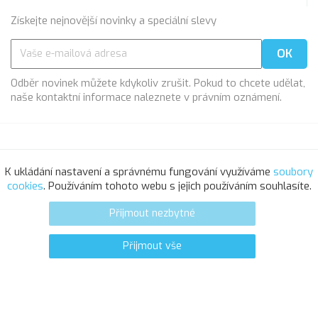
Získejte nejnovější novinky a speciální slevy
Odběr novinek můžete kdykoliv zrušit. Pokud to chcete udělat,
naše kontaktní informace naleznete v právním oznámení.
PRODUKTY

K ukládání nastavení a správnému fungování využíváme
soubory
cookies
. Používáním tohoto webu s jejich používáním souhlasíte.
NAŠE SPOLEČNOST

Přijmout nezbytné
VÁŠ ÚČET

Přijmout vše
0
favorite_border
INFORMACE O OBCHODU
© 2025 - Softresource, spol. s r.o.