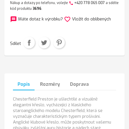
Nákup a dotazy po telefonu, volejte
+420 778 065 007
a sdělte
phone
kód produktu
3696
.
message
favorite_border
Máte dotaz k výrobku?
Vložit do oblíbených
Sdílet
Popis
Rozměry
Doprava
Chesterfield Preston je ušlechtilé a vizuálně
elegantní křeslo, vycházející z klasického
staroanglického modelu Chesterfield, která se
vyznačuje charakteristickým typem prošívání.
Anglické klubové křeslo, může poskytnout vašemu
obýváku zvláštní auru historie a nádech staré