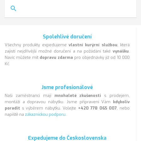
search
Spolehlivé doručení
Všechny produkty expedujeme
vlastní kurýrní službou
, která
zajistí nejdřívější možné doručení a na požádání také
vynášku
.
Navíc můžete mít
dopravu zdarma
pro objednávky již od 10 000
Kč.
Jsme profesionálové
Naši zaměstnanci mají
mnohaleté zkušenosti
s prodejem,
montáží a dopravou nábytku. Jsme připraveni Vám
kdykoliv
poradit
s výběrem nábytku. Volejte
+420 778 065 007
, nebo
napiště na
zákaznickou podporu
.
Expedujeme do Československa