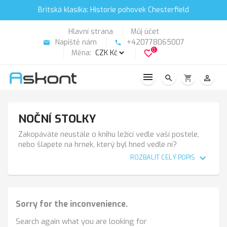
Britská klasika: Historie pohovek Chesterfield
Hlavní strana
Můj účet
Napiště nám
+420778065007
email
phone
0
Měna:
favorite_border
search
shopping_cart
person_outline
NOČNÍ STOLKY
Zakopáváte neustále o knihu ležící vedle vaší postele,
nebo šlapete na hrnek, který byl hned vedle ní?
Pravděpodobně vám chybí noční stolek. Zdál se vám při
expand_more
ROZBALIT CELÝ POPIS
koupi lůžka zbytečný? Asi jste brzy zjistili, že zase tak
zbytečný není…
Noční stolek nezabírá mnoho místa, je praktický a
častokrát skrývá mnohá naše tajemství. V žádné ložnici
Sorry for the inconvenience.
by proto rozhodně neměl chybět.
[[noční stolky]]
**1715 **
Search again what you are looking for