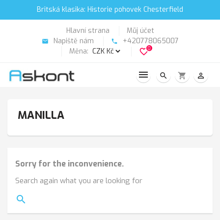
Britská klasika: Historie pohovek Chesterfield
Hlavní strana
Můj účet
Napiště nám
+420778065007
email
phone
0
Měna:
favorite_border
search
shopping_cart
person_outline
MANILLA
Sorry for the inconvenience.
Search again what you are looking for
search