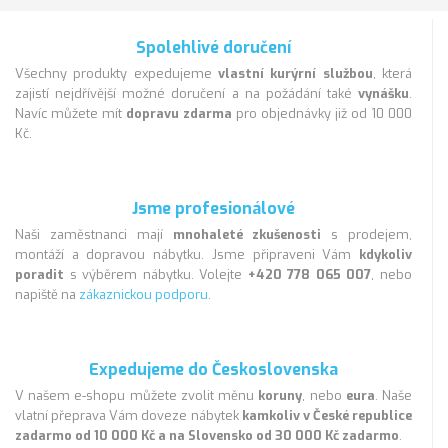
Spolehlivé doručení
Všechny produkty expedujeme
vlastní kurýrní službou
, která
zajistí nejdřívější možné doručení a na požádání také
vynášku
.
Navíc můžete mít
dopravu zdarma
pro objednávky již od 10 000
Kč.
Jsme profesionálové
Naši zaměstnanci mají
mnohaleté zkušenosti
s prodejem,
montáží a dopravou nábytku. Jsme připraveni Vám
kdykoliv
poradit
s výběrem nábytku. Volejte
+420 778 065 007
, nebo
napiště na
zákaznickou podporu
.
Expedujeme do Československa
V našem e-shopu můžete zvolit měnu
koruny
, nebo
eura
. Naše
vlatní přeprava Vám doveze nábytek
kamkoliv v České republice
zadarmo od 10 000 Kč a na Slovensko od 30 000 Kč zadarmo
.