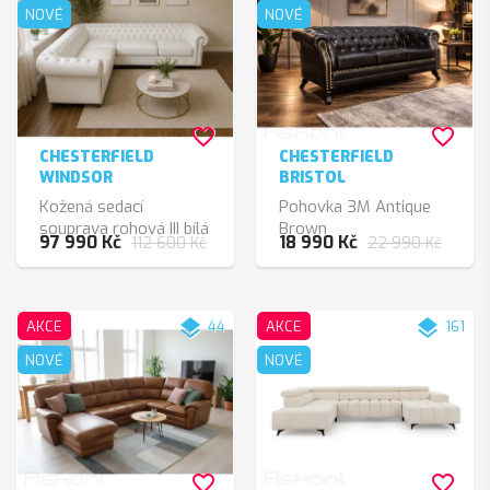
NOVÉ
NOVÉ
favorite_border
favorite_border
CHESTERFIELD
CHESTERFIELD
WINDSOR
BRISTOL
Kožená sedací
Pohovka 3M Antique
souprava rohová III bílá
Brown
97 990 Kč
18 990 Kč
112 600 Kč
22 990 Kč
kůže
layers
layers
AKCE
44
AKCE
161
NOVÉ
NOVÉ
favorite_border
favorite_border