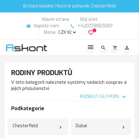
Britská klasika: Historie pohovek Chesterfield
Hlavní strana
Můj účet
Napiště nám
+420778065007
email
phone
0
Měna:
favorite_border
search
shopping_cart
person_outline
RODINY PRODUKTŮ
V této kategorii naleznete systémy sedacích souprav a
jejich příslušenství.
expand_more
ROZBALIT CELÝ POPIS
Podkategorie
Chesterfield
Dubai