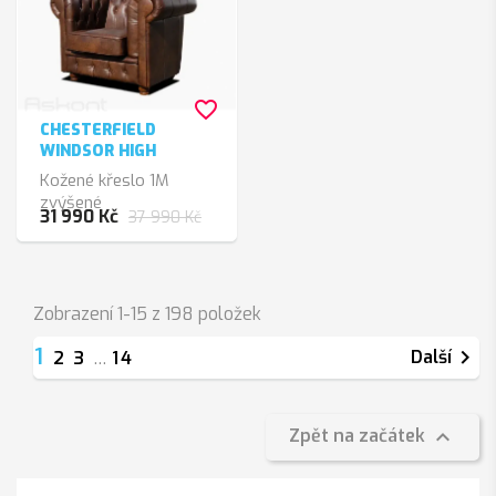
favorite_border
CHESTERFIELD
WINDSOR HIGH
Kožené křeslo 1M
zvýšené
31 990 Kč
37 990 Kč
Zobrazení 1-15 z 198 položek
1

Další
2
3
…
14

Zpět na začátek