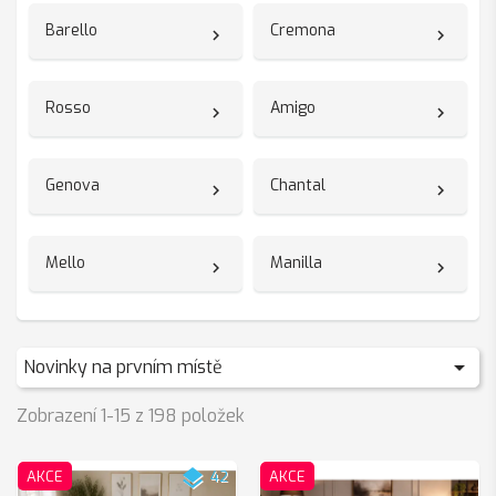
Barello
Cremona
Rosso
Amigo
Genova
Chantal
Mello
Manilla

Novinky na prvním místě
Zobrazení 1-15 z 198 položek
layers
AKCE
42
AKCE