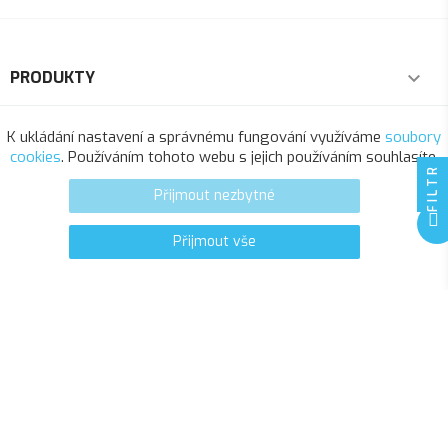
PRODUKTY

NAŠE SPOLEČNOST

K ukládání nastavení a správnému fungování využíváme
soubory
cookies
. Používáním tohoto webu s jejich používáním souhlasíte.
FILTR
VÁŠ ÚČET

Přijmout nezbytné
INFORMACE O OBCHODU
Přijmout vše
0
favorite_border
© 2025 - Softresource, spol. s r.o.