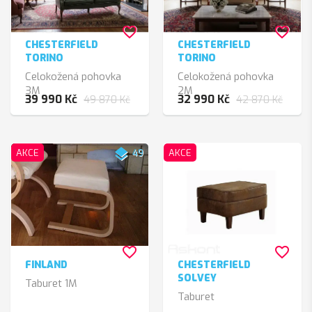
favorite_border
favorite_border
CHESTERFIELD
CHESTERFIELD
TORINO
TORINO
Celokožená pohovka
Celokožená pohovka
3M
2M
39 990 Kč
32 990 Kč
49 870 Kč
42 870 Kč
layers
AKCE
49
AKCE
favorite_border
favorite_border
FINLAND
CHESTERFIELD
SOLVEY
Taburet 1M
Taburet