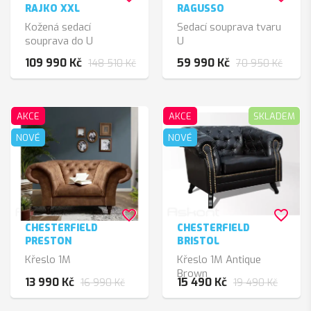
RAJKO XXL
RAGUSSO
Kožená sedací
Sedací souprava tvaru
souprava do U
U
109 990 Kč
59 990 Kč
148 510 Kč
70 950 Kč
AKCE
AKCE
SKLADEM
NOVÉ
NOVÉ
favorite_border
favorite_border
CHESTERFIELD
CHESTERFIELD
PRESTON
BRISTOL
Křeslo 1M
Křeslo 1M Antique
Brown
13 990 Kč
15 490 Kč
16 990 Kč
19 490 Kč