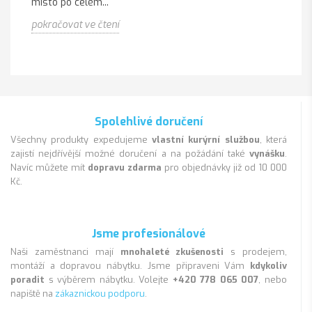
místo po celém...
pokračovat ve čtení
Spolehlivé doručení
Všechny produkty expedujeme
vlastní kurýrní službou
, která
zajistí nejdřívější možné doručení a na požádání také
vynášku
.
Navíc můžete mít
dopravu zdarma
pro objednávky již od 10 000
Kč.
Jsme profesionálové
Naši zaměstnanci mají
mnohaleté zkušenosti
s prodejem,
montáží a dopravou nábytku. Jsme připraveni Vám
kdykoliv
poradit
s výběrem nábytku. Volejte
+420 778 065 007
, nebo
napiště na
zákaznickou podporu
.