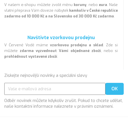
Chybějící textil
V našem e-shopu můžete zvolit měnu
koruny
, nebo
eura
. Naše
vlatní přeprava Vám doveze nábytek
kamkoliv v České republice
Sedací souprava působí chladně a neosobně díky
zadarmo od 10 000 Kč a na Slovensko od 30 000 Kč zadarmo
.
potahu z černé kůže. Tento typicky pánský prvek v
obytném rodinném interiéru potřebuje nevyhnutelně
doplnit a výrazně zjemnit. Záchranou jsou polštářky.
Oblíbená a v neutrálně koncipovaném interiéru efektní je
Navštivte vzorkovou prodejnu
směsice různě velikých, barevných a vzorovaných
V Červené Vodě máme
polštářků ve stylu patchwork. Různé, často zdánlivě
vzorkovou prodejnu a sklad
. Zde si
můžete
nesourodé polštářky tvoří pestrou směsici, neotřelou a
zdarma vyzvednout Vámi objednané zboží
, nebo si
prohlédnout vystavené zboží
osobitou koláž vzorů, barev a struktur. Během zimy
.
interiér prohřejí povlaky z hrubší pleteniny spolu s
věrnými imitacemi kůží a kožešin.
Fádní svítidla
Získejte nejnovější novinky a speciální slevy
Svítidla zde nebyla řešena nijak nápaditě, a dokonce ani
prakticky. Lampa osvětlující nepřímo strop v rohu sice
večer dokáže vykouzlit intimnější atmosféru, ale číst se
u ní nedá. Stávající lampu lze buď vyměnit za jinou, která
Odběr novinek můžete kdykoliv zrušit. Pokud to chcete udělat,
kombinuje horní osvětlení se směrovatelným
naše kontaktní informace naleznete v právním oznámení.
reflektorem, nebo stěnu za sedačkou doplnit subtilními
reflektorky. Také centrální lustr tu zcela chybí. Dobře by
sem zapadl plochý skleněný puklík z ručně foukaného