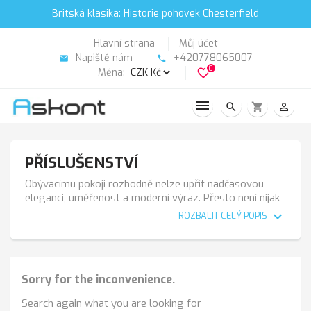
Britská klasika: Historie pohovek Chesterfield
Hlavní strana
Můj účet
Napiště nám
+420778065007
email
phone
0
Měna:
favorite_border
search
shopping_cart
person_outline
PŘÍSLUŠENSTVÍ
Obývacímu pokoji rozhodně nelze upřít nadčasovou
eleganci, uměřenost a moderní výraz. Přesto není nijak
zvlášť přívětivý, útulný ani nezve k delšímu posezení. Je
expand_more
ROZBALIT CELÝ POPIS
zařizovaný s citem pro proporce a architektonickou
čistotu, přesto mu něco chybí…
Studená podlaha
Na tomto interiéru je pozoruhodné, že prkenná podlaha,
Sorry for the inconvenience.
která každý interiér zatepluje, zde nepůsobí nijak zvlášť
přívětivě. Snad na tom má svůj díl chladná barevná
Search again what you are looking for