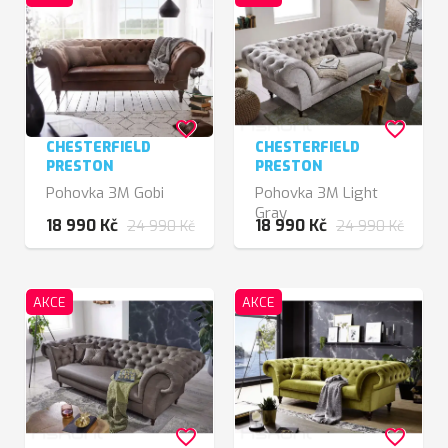
favorite_border
favorite_border
CHESTERFIELD
CHESTERFIELD
PRESTON
PRESTON
Pohovka 3M Gobi
Pohovka 3M Light
Gray
18 990 Kč
18 990 Kč
24 990 Kč
24 990 Kč
AKCE
AKCE
favorite_border
favorite_border