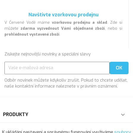
Navštivte vzorkovou prodejnu
V Červené Vodě máme
vzorkovou prodejnu a sklad
. Zde si
můžete
zdarma vyzvednout Vámi objednané zboží
, nebo si
prohlédnout vystavené zboží
.
Získejte nejnovější novinky a speciální slevy
Odběr novinek můžete kdykoliv zrušit. Pokud to chcete udělat,
naše kontaktní informace naleznete v právním oznámení.
PRODUKTY

NAŠE SPOLEČNOST

K ukládání nastavení a správnému fungování využíváme
soubory