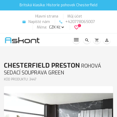
Britská klasika: Historie pohovek Chesterfield
Hlavní strana
Můj účet
Napiště nám
+420778065007
email
phone
0
Měna:
favorite_border
search
shopping_cart
person_outline
CHESTERFIELD PRESTON
ROHOVÁ
SEDACÍ SOUPRAVA GREEN
KÓD PRODUKTU: 3447