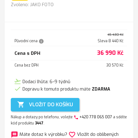
JAKO
Casablanca
Casablanca
Casablanca
Casablanca
Zvoleno: JAKO FOTO
FOTO
2302
2312
2313
2316
tyrkys
black
45 430 Kč
info
Původní cena
Sleva 8 440 Kč
36 990 Kč
Cena s DPH
Cena bez DPH
30 570 Kč
flight_takeoff
Dodací lhůta: 6–9 týdnů

Dopravu k tomuto produktu máte
ZDARMA

VLOŽIT DO KOŠÍKU
Nákup a dotazy po telefonu, volejte
+420 778 065 007
a sdělte
phone
kód produktu
3447
.
message
favorite_border
Máte dotaz k výrobku?
Vložit do oblíbených