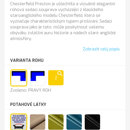
Chesterfield Preston je ušlechtilá a vizuálně elegantní
rohová sedací souprava vycházející z klasického
staroanglického modelu Chesterfield, která se
vyznačuje charakteristickým typem prošívání. Sedací
souprava jako je tato, může poskytnout vašemu
obýváku zvláštní auru historie a nádech staré anglické
atmosféry.
Zobrazit celý popis
VARIANTA ROHU
search
2
PRAVÝ
LEVÝ
Zvoleno: PRAVÝ ROH
ROH
ROH
POTAHOVÉ LÁTKY