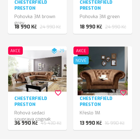
CHESTERFIELD
CHESTERFIELD
PRESTON
PRESTON
Pohovka 3M brown
Pohovka 3M green
grey
18 990 Kč
18 990 Kč
24 990 Kč
24 990 Kč
layers
AKCE
29
AKCE
NOVÉ
favorite_border
favorite_border
CHESTERFIELD
CHESTERFIELD
PRESTON
PRESTON
Rohová sedací
Křeslo 1M
souprava cognak
36 990 Kč
13 990 Kč
45 430 Kč
16 990 Kč