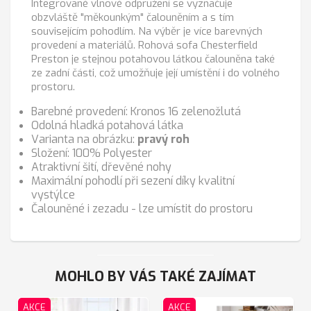
Integrované vlnové odpružení se vyznačuje
obzvláště "měkounkým" čalouněním a s tím
souvisejícím pohodlím. Na výběr je více barevných
provedení a materiálů. Rohová sofa Chesterfield
Preston je stejnou potahovou látkou čalouněna také
ze zadní části, což umožňuje její umístění i do volného
prostoru.
Barebné provedení: Kronos 16 zelenožlutá
Odolná hladká potahová látka
Varianta na obrázku:
pravý roh
Složení: 100% Polyester
Atraktivní šití, dřevěné nohy
Maximální pohodlí při sezení díky kvalitní
vystýlce
Čalouněné i zezadu - lze umístit do prostoru
MOHLO BY VÁS TAKÉ ZAJÍMAT
AKCE
AKCE