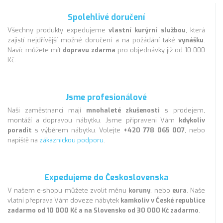
Spolehlivé doručení
Všechny produkty expedujeme
vlastní kurýrní službou
, která
zajistí nejdřívější možné doručení a na požádání také
vynášku
.
Navíc můžete mít
dopravu zdarma
pro objednávky již od 10 000
Kč.
Jsme profesionálové
Naši zaměstnanci mají
mnohaleté zkušenosti
s prodejem,
montáží a dopravou nábytku. Jsme připraveni Vám
kdykoliv
poradit
s výběrem nábytku. Volejte
+420 778 065 007
, nebo
napiště na
zákaznickou podporu
.
Expedujeme do Československa
V našem e-shopu můžete zvolit měnu
koruny
, nebo
eura
. Naše
vlatní přeprava Vám doveze nábytek
kamkoliv v České republice
zadarmo od 10 000 Kč a na Slovensko od 30 000 Kč zadarmo
.