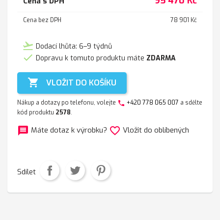
95 470 Kč
Cena s DPH
Cena bez DPH
78 901 Kč
flight_takeoff
Dodací lhůta: 6–9 týdnů

Dopravu k tomuto produktu máte
ZDARMA

VLOŽIT DO KOŠÍKU
Nákup a dotazy po telefonu, volejte
+420 778 065 007
a sdělte
phone
kód produktu
2578
.
message
favorite_border
Máte dotaz k výrobku?
Vložit do oblíbených
Sdílet