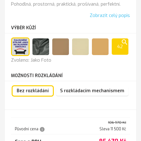
Pohodlná, prostorná, praktická, prošívaná, perfektní.
Zobrazit celý popis
VÝBĚR KŮŽÍ
search
42
Jako
Anthrazit
Cappucino
K-
K
Zvoleno: Jako Foto
Foto
100
-
sl.kost
211
MOŽNOSTI ROZKLÁDÁNÍ
Bez rozkládání
S rozkládacím mechanismem
106 970 Kč
info
Původní cena
Sleva 11 500 Kč