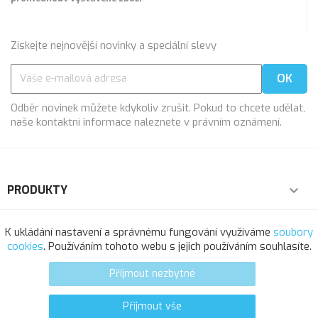
Získejte nejnovější novinky a speciální slevy
Odběr novinek můžete kdykoliv zrušit. Pokud to chcete udělat,
naše kontaktní informace naleznete v právním oznámení.
PRODUKTY

NAŠE SPOLEČNOST

K ukládání nastavení a správnému fungování využíváme
soubory
cookies
. Používáním tohoto webu s jejich používáním souhlasíte.
VÁŠ ÚČET

Přijmout nezbytné
INFORMACE O OBCHODU
Přijmout vše
0