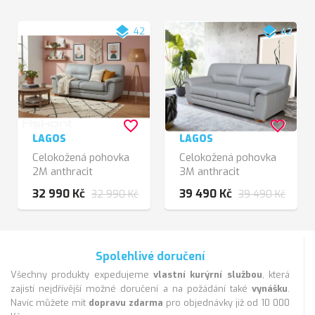
layers
layers
42
42
favorite_border
favorite_border
LAGOS
LAGOS
Celokožená pohovka
Celokožená pohovka
2M anthracit
3M anthracit
32 990 Kč
39 490 Kč
32 990 Kč
39 490 Kč
Spolehlivé doručení
Všechny produkty expedujeme
vlastní kurýrní službou
, která
zajistí nejdřívější možné doručení a na požádání také
vynášku
.
Navíc můžete mít
dopravu zdarma
pro objednávky již od 10 000