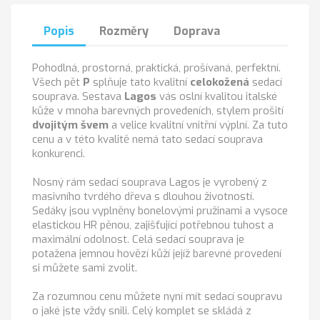
Popis
Rozměry
Doprava
Pohodlná, prostorná, praktická, prošívaná, perfektní.
Všech pět
P
splňuje tato kvalitní
celokožená
sedací
souprava. Sestava
Lagos
vás oslní kvalitou italské
kůže v mnoha barevných provedeních, stylem prošití
dvojitým švem
a velice kvalitní vnitřní výplní. Za tuto
cenu a v této kvalitě nemá tato sedací souprava
konkurenci.
Nosný rám sedací souprava Lagos je vyrobený z
masivního tvrdého dřeva s dlouhou životností.
Sedáky jsou vyplněny bonelovými pružinami a vysoce
elastickou HR pěnou, zajišťující potřebnou tuhost a
maximální odolnost. Celá sedací souprava je
potažena jemnou hovězí kůží jejíž barevné provedení
si můžete sami zvolit.
Za rozumnou cenu můžete nyní mít sedací soupravu
o jaké jste vždy snili. Celý komplet se skládá z