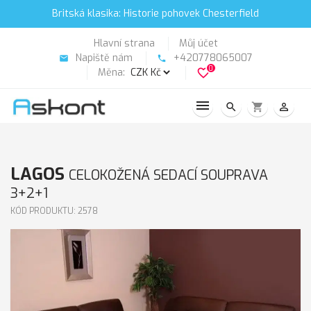
Britská klasika: Historie pohovek Chesterfield
Hlavní strana
Můj účet
Napiště nám
+420778065007
email
phone
0
Měna:
favorite_border
search
shopping_cart
person_outline
LAGOS
CELOKOŽENÁ SEDACÍ SOUPRAVA
3+2+1
KÓD PRODUKTU: 2578