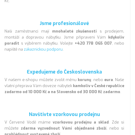
Kč.
Jsme profesionálové
Naši zaměstnanci mají
mnohaleté zkušenosti
s prodejem,
montáží a dopravou nábytku. Jsme připraveni Vám
kdykoliv
poradit
s výběrem nábytku. Volejte
+420 778 065 007
, nebo
napiště na
zákaznickou podporu
.
Expedujeme do Československa
V našem e-shopu můžete zvolit měnu
koruny
, nebo
eura
. Naše
vlatní přeprava Vám doveze nábytek
kamkoliv v České republice
zadarmo od 10 000 Kč a na Slovensko od 30 000 Kč zadarmo
.
Navštivte vzorkovou prodejnu
V Červené Vodě máme
vzorkovou prodejnu a sklad
. Zde si
můžete
zdarma vyzvednout Vámi objednané zboží
, nebo si
prohlédnout vystavené zboží
.