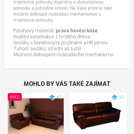
trojmístné pohovky doplněný o dvoumístnou
pohovku a pohodlné křeslo. Na Vaše přání si také
můžete dokoupit rozkládací mechanismus
u
trojmístné pohovky.
Potahový materiál:
pravá hovězí kůže
Kvalitní konstrukce z tvrdého dřeva
Sedáky s bonelovými pružinami a HR pěnou
Tuhost sedáku: střední až tužší
Možnost dokoupení rozkládacího mechanismu
MOHLO BY VÁS TAKÉ ZAJÍMAT
layers
layers
AKCE
42
42