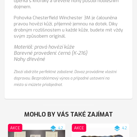
opěrka s knoflíky a dřevěné nohy působí noblesním
dojmem.
Pohovka Chesterfield Winchester 3M je čalouněna
pravou hovězí kůží, příjemně jemnou na dotek. Díky
drobným rozlišnostem u každé kůže, budete mít vždy
svým způsobem originál.
Materiál: pravá hovězí kůže
Barevné provedení: černá (K-216)
Nohy dřevěné
Zboží obdržíte perfektně zabalené. Dovoz provádíme vlastní
dopravou. Bezproblémový výnos a případné ustavení na
místo si můžete přiobjednat.
MOHLO BY VÁS TAKÉ ZAJÍMAT
layers
layers
AKCE
42
AKCE
42