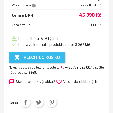
57 510 Kč
info
Původní cena
Sleva 11 520 Kč
45 990 Kč
Cena s DPH
Cena bez DPH
38 008 Kč
flight_takeoff
Dodací lhůta: 6–9 týdnů

Dopravu k tomuto produktu máte
ZDARMA

VLOŽIT DO KOŠÍKU
Nákup a dotazy po telefonu, volejte
+420 778 065 007
a sdělte
phone
kód produktu
3649
.
message
favorite_border
Máte dotaz k výrobku?
Vložit do oblíbených
Sdílet