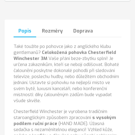
Popis
Rozměry
Doprava
Také toužíte po pohovce jako z anglického klubu
gentlemanů?
Celokožená pohovka Chesterfield
Winchester 3M
Vaše přání beze-zbytku splní! Je
určena zákazníkům, kteří se nebojí odlišovat. Bohaté
čalounění poskytne dokonalé pohodlí při sledování
televize, poslechu hudby, nebo důležitém obchodním
jednání. Ustavte si pohovku na nejlepší místo ve
svém bytě, luxusní kanceláři, nebo konferenční
místnosti: díky čalouněným zádům bude vypadat
všude skvěle.
Chesterfield Winchester je vyrobena tradičním
staroanglickým způsobem zpracování
s vysokým
podílem ruční práce
(HAND MADE). Úžasná
sedačka s nezaměnitelnou elegancí! Vzhled kůže,