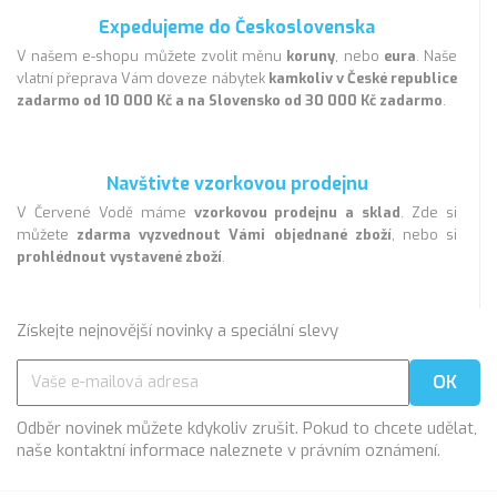
Expedujeme do Československa
V našem e-shopu můžete zvolit měnu
koruny
, nebo
eura
. Naše
vlatní přeprava Vám doveze nábytek
kamkoliv v České republice
zadarmo od 10 000 Kč a na Slovensko od 30 000 Kč zadarmo
.
Navštivte vzorkovou prodejnu
V Červené Vodě máme
vzorkovou prodejnu a sklad
. Zde si
můžete
zdarma vyzvednout Vámi objednané zboží
, nebo si
prohlédnout vystavené zboží
.
Získejte nejnovější novinky a speciální slevy
Odběr novinek můžete kdykoliv zrušit. Pokud to chcete udělat,
naše kontaktní informace naleznete v právním oznámení.