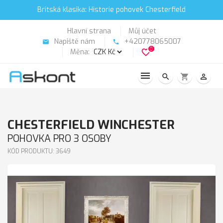
Britská klasika: Historie pohovek Chesterfield
Hlavní strana
Můj účet
Napiště nám
+420778065007
email
phone
0
Měna:
favorite_border
search
shopping_cart
person_outline
CHESTERFIELD WINCHESTER
POHOVKA PRO 3 OSOBY
KÓD PRODUKTU: 3649