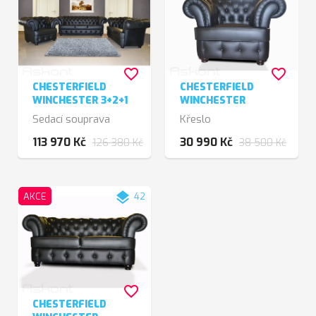
favorite_border
favorite_border
CHESTERFIELD
CHESTERFIELD
WINCHESTER 3+2+1
WINCHESTER
Sedací souprava
Křeslo
113 970 Kč
30 990 Kč
126 380 Kč
38 500 Kč
layers
AKCE
42
favorite_border
CHESTERFIELD