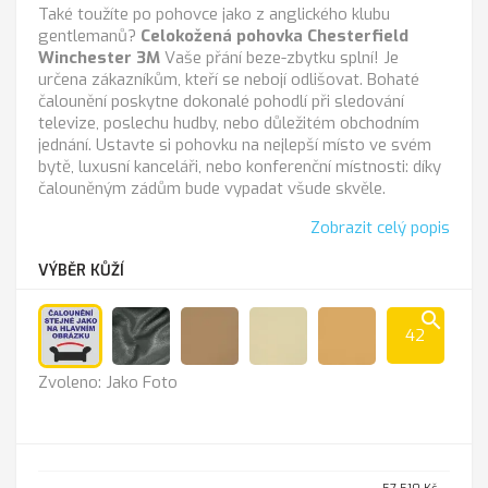
Také toužíte po pohovce jako z anglického klubu
gentlemanů?
Celokožená pohovka Chesterfield
Winchester 3M
Vaše přání beze-zbytku splní! Je
určena zákazníkům, kteří se nebojí odlišovat. Bohaté
čalounění poskytne dokonalé pohodlí při sledování
televize, poslechu hudby, nebo důležitém obchodním
jednání. Ustavte si pohovku na nejlepší místo ve svém
bytě, luxusní kanceláři, nebo konferenční místnosti: díky
čalouněným zádům bude vypadat všude skvěle.
Zobrazit celý popis
VÝBĚR KŮŽÍ
search
42
Jako
Anthrazit
Cappucino
K-
K
Zvoleno: Jako Foto
Foto
100
-
sl.kost
211