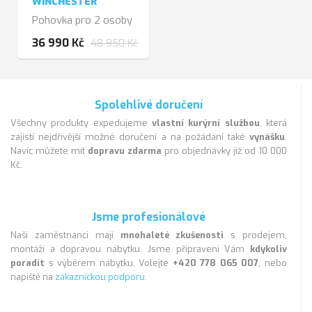
WINCHESTER
Pohovka pro 2 osoby
36 990 Kč
48 950 Kč
Spolehlivé doručení
Všechny produkty expedujeme
vlastní kurýrní službou
, která
zajistí nejdřívější možné doručení a na požádání také
vynášku
.
Navíc můžete mít
dopravu zdarma
pro objednávky již od 10 000
Kč.
Jsme profesionálové
Naši zaměstnanci mají
mnohaleté zkušenosti
s prodejem,
montáží a dopravou nábytku. Jsme připraveni Vám
kdykoliv
poradit
s výběrem nábytku. Volejte
+420 778 065 007
, nebo
napiště na
zákaznickou podporu
.