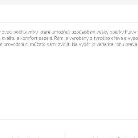
ohovací podhlavníky, které umožňují uzpůsobení výšky opěrky hlav
u kvalitu a komfort sezení. Rám je vyrobený z tvrdého dřeva s vys
é provedení si můžete sami zvolit. Na výběr je varianta rohu pravá