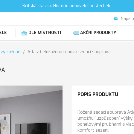
Britská klasika: Historie pohovek Chesterfield
Napišt
email
ELE
DLE MÍSTNOSTI
AKČNÍ PRODUKTY
avy kožené
Atlas: Celokožená rohová sedací souprava
VA
POPIS PRODUKTU
Kožená sedací souprava Atla
umožňují uzpůsobení výšky 
bonelovými pružinami a visc
komfort sezení.