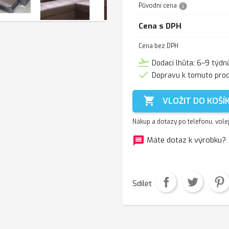
info
Původní cena
Cena s DPH
Cena bez DPH
flight_takeoff
Dodací lhůta: 6–9 týdn

Dopravu k tomuto pro

VLOŽIT DO KOŠÍ
Nákup a dotazy po telefonu, vole
message
f
Máte dotaz k výrobku?
Sdílet