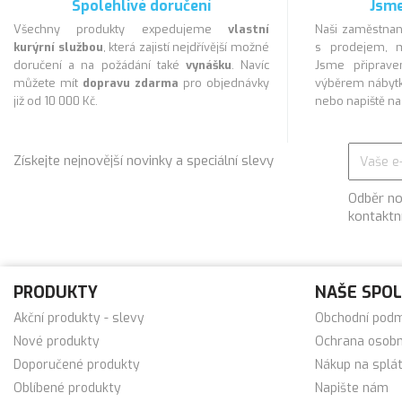
Spolehlivé doručení
Jsme
Všechny produkty expedujeme
vlastní
Naši zaměstnan
kurýrní službou
, která zajistí nejdřívější možné
s prodejem, m
doručení a na požádání také
vynášku
. Navíc
Jsme připra
můžete mít
dopravu zdarma
pro objednávky
výběrem nábytk
již od 10 000 Kč.
nebo napiště n
Získejte nejnovější novinky a speciální slevy
Odběr no
kontaktn
PRODUKTY
NAŠE SPO
Akční produkty - slevy
Obchodní pod
Nové produkty
Ochrana osobn
Doporučené produkty
Nákup na splá
Oblíbené produkty
Napište nám