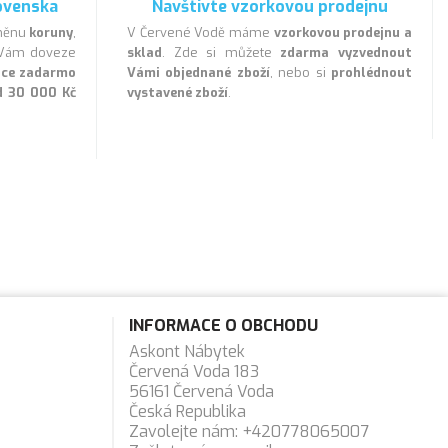
ovenska
Navštivte vzorkovou prodejnu
 měnu
koruny
,
V Červené Vodě máme
vzorkovou prodejnu a
a Vám doveze
sklad
. Zde si můžete
zdarma vyzvednout
lice zadarmo
Vámi objednané zboží
, nebo si
prohlédnout
d 30 000 Kč
vystavené zboží
.
INFORMACE O OBCHODU
Askont Nábytek
Červená Voda 183
56161 Červená Voda
Česká Republika
Zavolejte nám:
+420778065007