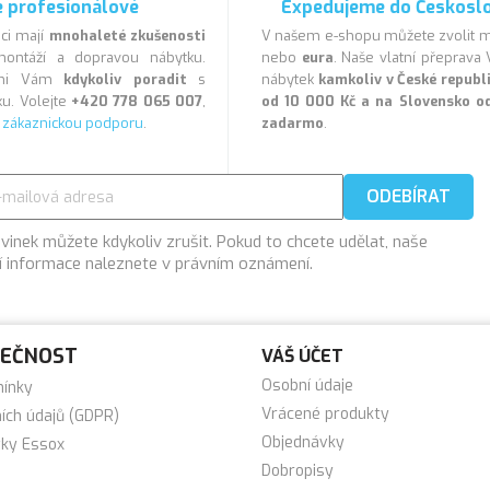
 profesionálové
Expedujeme do Českosl
ci mají
mnohaleté zkušenosti
V našem e-shopu můžete zvolit
ontáží a dopravou nábytku.
nebo
eura
. Naše vlatní přeprav
veni Vám
kdykoliv poradit
s
nábytek
kamkoliv v České repub
u. Volejte
+420 778 065 007
,
od 10 000 Kč a na Slovensko o
a
zákaznickou podporu
.
zadarmo
.
vinek můžete kdykoliv zrušit. Pokud to chcete udělat, naše
í informace naleznete v právním oznámení.
LEČNOST
VÁŠ ÚČET
Osobní údaje
mínky
Vrácené produkty
ích údajů (GDPR)
Objednávky
tky Essox
Dobropisy