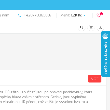
0
ě nám
+420778065007
Měna:
CZK Kč
favorite_border
phone

search
shopping_cart
person_outline
AKCE
s. Důležitou součástí jsou polohavací podhlavníky, které
opěrky hlavy vašim potřebám. Sedáky jsou vyplněny
o elastickou HR pěnou, což zajišťuje vysokou kvalitu a