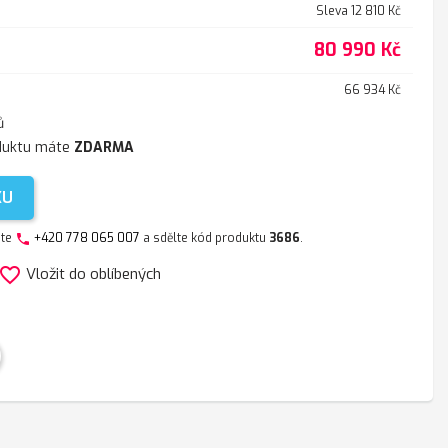
Sleva 12 810 Kč
80 990 Kč
66 934 Kč
ů
duktu máte
ZDARMA
KU
jte
+420 778 065 007
a sdělte kód produktu
3686
.
phone
avorite_border
Vložit do oblíbených