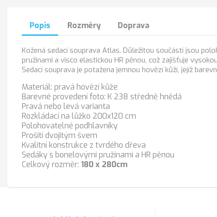
Popis
Rozměry
Doprava
Kožená sedací souprava Atlas. Důležitou součástí jsou pol
pružinami a visco elastickou HR pěnou, což zajišťuje vysoko
Sedací souprava je potažena jemnou hovězí kůží, jejíž barevn
Materiál: pravá hovězí kůže
Barevné provedení foto: K 238 středně hnědá
Pravá nebo levá varianta
Rozkládací na lůžko 200x120 cm
Polohovatelné podhlavníky
Prošití dvojitým švem
Kvalitní konstrukce z tvrdého dřeva
Sedáky s bonelovými pružinami a HR pěnou
Celkový rozměr:
180 x 280cm