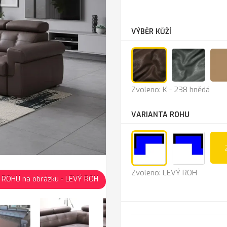
VÝBĚR KŮŽÍ
K
Anthra
Zvoleno: K - 238 hnědá
-
238
VARIANTA ROHU
hnědá
LEVÝ
PRAV
Zvoleno: LEVÝ ROH
 ROHU na obrázku - LEVÝ ROH
ROH
ROH