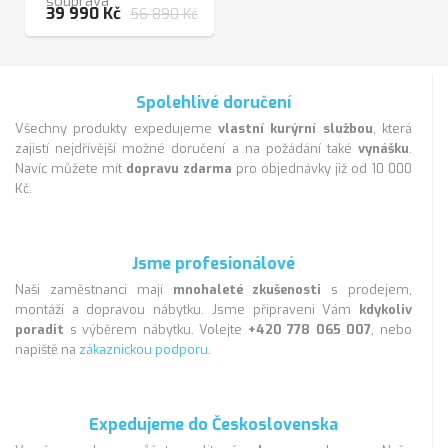
souprava
39 990 Kč
56 890 Kč
Spolehlivé doručení
Všechny produkty expedujeme
vlastní kurýrní službou
, která
zajistí nejdřívější možné doručení a na požádání také
vynášku
.
Navíc můžete mít
dopravu zdarma
pro objednávky již od 10 000
Kč.
Jsme profesionálové
Naši zaměstnanci mají
mnohaleté zkušenosti
s prodejem,
montáží a dopravou nábytku. Jsme připraveni Vám
kdykoliv
poradit
s výběrem nábytku. Volejte
+420 778 065 007
, nebo
napiště na
zákaznickou podporu
.
Expedujeme do Československa