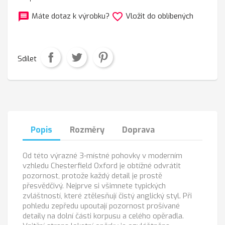
message
favorite_border
Máte dotaz k výrobku?
Vložit do oblíbených
Sdílet
Popis
Rozměry
Doprava
Od této výrazné 3-místné pohovky v moderním
vzhledu Chesterfield Oxford je obtížné odvrátit
pozornost, protože každý detail je prostě
přesvědčivý. Nejprve si všimnete typických
zvláštností, které ztělesňují čistý anglický styl. Při
pohledu zepředu upoutají pozornost prošívané
detaily na dolní části korpusu a celého opěradla.