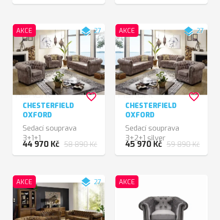
layers
layers
AKCE
27
AKCE
27
favorite_border
favorite_border
CHESTERFIELD
CHESTERFIELD
OXFORD
OXFORD
Sedací souprava
Sedací souprava
3+1+1
3+2+1 silver
44 970 Kč
45 970 Kč
58 890 Kč
59 890 Kč
layers
AKCE
27
AKCE