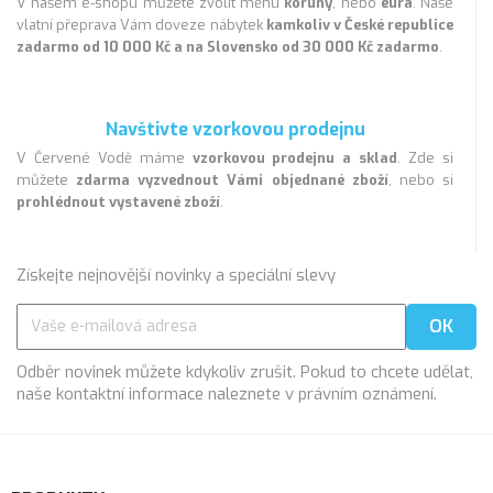
V našem e-shopu můžete zvolit měnu
koruny
, nebo
eura
. Naše
vlatní přeprava Vám doveze nábytek
kamkoliv v České republice
zadarmo od 10 000 Kč a na Slovensko od 30 000 Kč zadarmo
.
Navštivte vzorkovou prodejnu
V Červené Vodě máme
vzorkovou prodejnu a sklad
. Zde si
můžete
zdarma vyzvednout Vámi objednané zboží
, nebo si
prohlédnout vystavené zboží
.
Získejte nejnovější novinky a speciální slevy
Odběr novinek můžete kdykoliv zrušit. Pokud to chcete udělat,
naše kontaktní informace naleznete v právním oznámení.