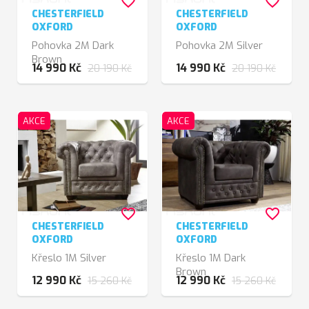
favorite_border
favorite_border
CHESTERFIELD
CHESTERFIELD
OXFORD
OXFORD
Pohovka 2M Dark
Pohovka 2M Silver
Brown
14 990 Kč
14 990 Kč
20 190 Kč
20 190 Kč
AKCE
AKCE
favorite_border
favorite_border
CHESTERFIELD
CHESTERFIELD
OXFORD
OXFORD
Křeslo 1M Silver
Křeslo 1M Dark
Brown
12 990 Kč
12 990 Kč
15 260 Kč
15 260 Kč