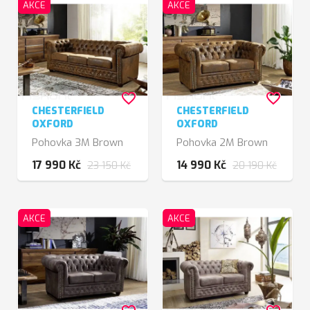
AKCE
AKCE
favorite_border
favorite_border
CHESTERFIELD
CHESTERFIELD
OXFORD
OXFORD
Pohovka 3M Brown
Pohovka 2M Brown
17 990 Kč
14 990 Kč
23 150 Kč
20 190 Kč
AKCE
AKCE