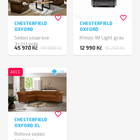
favorite_border
favorite_border
CHESTERFIELD
CHESTERFIELD
OXFORD
OXFORD
Sedací souprava
Křeslo 1M Light gray
3+2+1 gobi
45 970 Kč
12 990 Kč
59 890 Kč
15 260 Kč
layers
AKCE
29
favorite_border
CHESTERFIELD
OXFORD XL
Rohová sedací