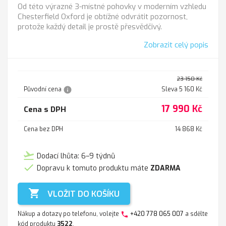
Od této výrazné 3-místné pohovky v moderním vzhledu
Chesterfield Oxford je obtížné odvrátit pozornost,
protože každý detail je prostě přesvědčivý.
Zobrazit celý popis
23 150 Kč
info
Původní cena
Sleva 5 160 Kč
17 990 Kč
Cena s DPH
Cena bez DPH
14 868 Kč
flight_takeoff
Dodací lhůta: 6–9 týdnů

Dopravu k tomuto produktu máte
ZDARMA

VLOŽIT DO KOŠÍKU
Nákup a dotazy po telefonu, volejte
+420 778 065 007
a sdělte
phone
kód produktu
3522
.