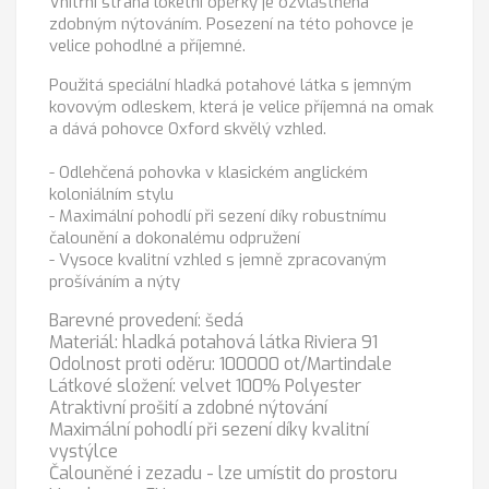
Vnitřní strana loketní opěrky je ozvláštněna
zdobným nýtováním. Posezení na této pohovce je
velice pohodlné a příjemné.
Použitá speciální hladká potahové látka s jemným
kovovým odleskem, která je velice příjemná na omak
a dává pohovce Oxford skvělý vzhled.
- Odlehčená pohovka v klasickém anglickém
koloniálním stylu
- Maximální pohodlí při sezení díky robustnímu
čalounění a dokonalému odpružení
- Vysoce kvalitní vzhled s jemně zpracovaným
prošíváním a nýty
Barevné provedení: šedá
Materiál: hladká potahová látka Riviera 91
Odolnost proti oděru: 100000 ot/Martindale
Látkové složení: velvet 100% Polyester
Atraktivní prošití a zdobné nýtování
Maximální pohodlí při sezení díky kvalitní
vystýlce
Čalouněné i zezadu - lze umístit do prostoru