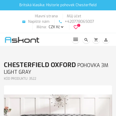
Britská klasika: Historie pohovek Chesterfield
Hlavní strana
Můj účet
Napiště nám
+420778065007
email
phone
2
Měna:
favorite_border
search
shopping_cart
person_outline
CHESTERFIELD OXFORD
POHOVKA 3M
LIGHT GRAY
KÓD PRODUKTU: 3522