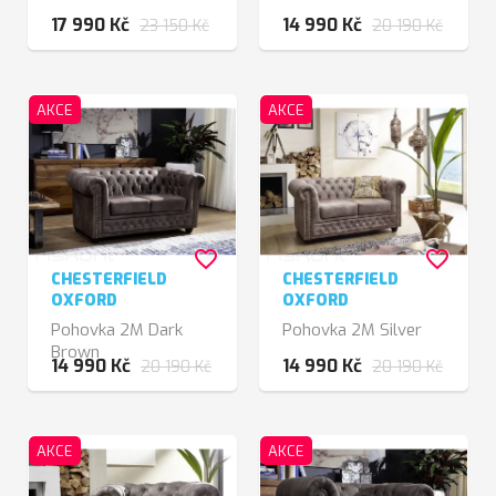
17 990 Kč
14 990 Kč
23 150 Kč
20 190 Kč
AKCE
AKCE
favorite_border
favorite_border
CHESTERFIELD
CHESTERFIELD
OXFORD
OXFORD
Pohovka 2M Dark
Pohovka 2M Silver
Brown
14 990 Kč
14 990 Kč
20 190 Kč
20 190 Kč
AKCE
AKCE