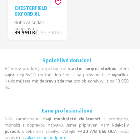
favorite_border
CHESTERFIELD
OXFORD XL
Rohová sedací
souprava
39 990 Kč
56 890 Kč
Spolehlivé doručení
Všechny produkty expedujeme
vlastní kurýrní službou
, která
zajistí nejdřívější možné doručení a na požádání také
vynášku
.
Navíc můžete mít
dopravu zdarma
pro objednávky již od 10 000
Kč.
Jsme profesionálové
Naši zaměstnanci mají
mnohaleté zkušenosti
s prodejem,
montáží a dopravou nábytku. Jsme připraveni Vám
kdykoliv
poradit
s výběrem nábytku. Volejte
+420 778 065 007
, nebo
napiště na
zákaznickou podporu
.