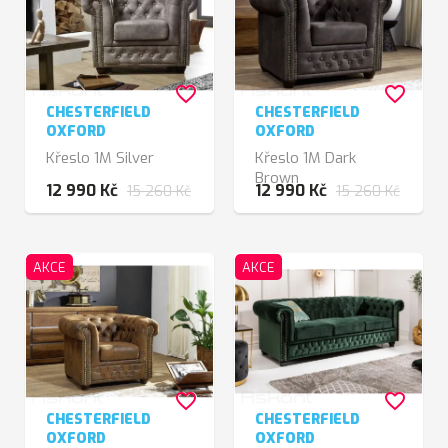
favorite_border
favorite_border
CHESTERFIELD
CHESTERFIELD
OXFORD
OXFORD
Křeslo 1M Silver
Křeslo 1M Dark
Brown
12 990 Kč
12 990 Kč
15 260 Kč
15 260 Kč
AKCE
AKCE
favorite_border
favorite_border
CHESTERFIELD
CHESTERFIELD
OXFORD
OXFORD