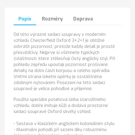
Popis
Rozměry
Doprava
Od této výrazné sedací soupravy v moderním
vzhledu Chesterfield Oxford 3+2+1 je obtížné
odvrátit pozornost, protože každý detail je prostě
přesvědčivý. Nejprve si všimnete typických
zvláštností, které ztělesňují čistý anglický styl. Při
pohledu zepředu upoutají pozornost prošívané
detaily na dolní části korpusu a celého opěradla.
Vnitřní strana loketní opěrky je ozvláštněna
zdobným nýtováním. Posezení na této sedací
soupravě je velice pohodlné a příjemné.
Použitá speciální potahová látka starožitného
vzhledu, dobře imituje kůži a dodává prostorné
sedací soupravě Oxford skvělý vzhled.
- Sestava v klasickém anglickém koloniálním stylu
- Maximální pohodlí při sezení díky robustnímu