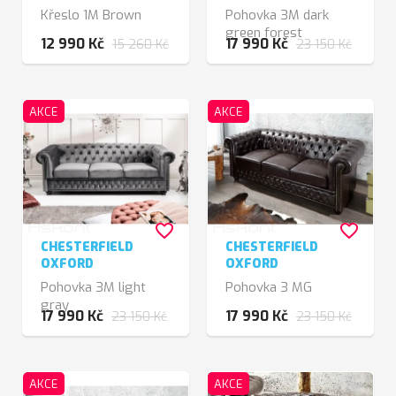
Křeslo 1M Brown
Pohovka 3M dark
green forest
12 990 Kč
17 990 Kč
15 260 Kč
23 150 Kč
AKCE
AKCE
favorite_border
favorite_border
CHESTERFIELD
CHESTERFIELD
OXFORD
OXFORD
Pohovka 3M light
Pohovka 3 MG
gray
17 990 Kč
17 990 Kč
23 150 Kč
23 150 Kč
AKCE
AKCE