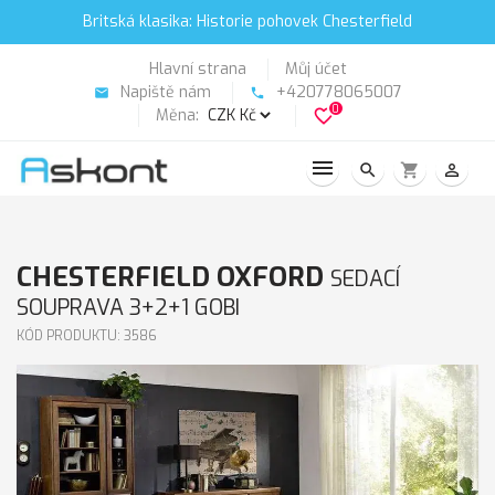
Britská klasika: Historie pohovek Chesterfield
Hlavní strana
Můj účet
Napiště nám
+420778065007
email
phone
0
Měna:
favorite_border
search
shopping_cart
person_outline
CHESTERFIELD OXFORD
SEDACÍ
SOUPRAVA 3+2+1 GOBI
KÓD PRODUKTU: 3586