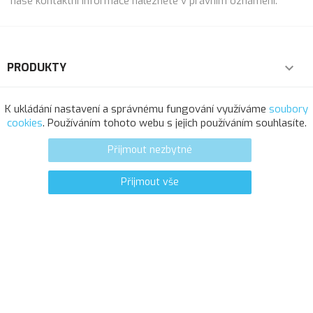
naše kontaktní informace naleznete v právním oznámení.
PRODUKTY

NAŠE SPOLEČNOST

K ukládání nastavení a správnému fungování využíváme
soubory
cookies
. Používáním tohoto webu s jejich používáním souhlasíte.
VÁŠ ÚČET

Přijmout nezbytné
INFORMACE O OBCHODU
Přijmout vše
0
favorite_border
© 2025 - Softresource, spol. s r.o.