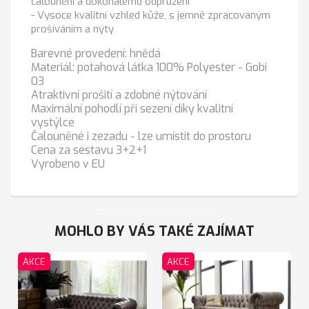
čalounění a dokonalému odpružení
- Vysoce kvalitní vzhled kůže, s jemně zpracovaným
prošíváním a nýty
Barevné provedení: hnědá
Materiál: potahová látka 100% Polyester - Gobi
03
Atraktivní prošití a zdobné nýtování
Maximální pohodlí při sezení díky kvalitní
vystýlce
Čalouněné i zezadu - lze umístit do prostoru
Cena za sestavu 3+2+1
Vyrobeno v EU
MOHLO BY VÁS TAKÉ ZAJÍMAT
AKCE
AKCE