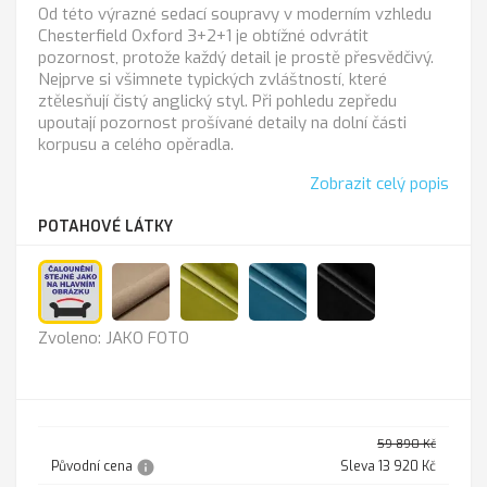
Od této výrazné sedací soupravy v moderním vzhledu
Chesterfield Oxford 3+2+1 je obtížné odvrátit
pozornost, protože každý detail je prostě přesvědčivý.
Nejprve si všimnete typických zvláštností, které
ztělesňují čistý anglický styl. Při pohledu zepředu
upoutají pozornost prošívané detaily na dolní části
korpusu a celého opěradla.
Zobrazit celý popis
POTAHOVÉ LÁTKY
JAKO
Casablanca
Casablanca
Casablanca
Casablanca
Zvoleno: JAKO FOTO
FOTO
2302
2312
2313
2316
tyrkys
black
59 890 Kč
info
Původní cena
Sleva 13 920 Kč