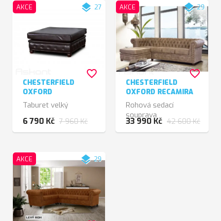
layers
layers
AKCE
27
AKCE
29
favorite_border
favorite_border
CHESTERFIELD
CHESTERFIELD
OXFORD
OXFORD RECAMIRA
Taburet velký
Rohová sedací
souprava
6 790 Kč
33 990 Kč
7 960 Kč
42 600 Kč
layers
AKCE
29