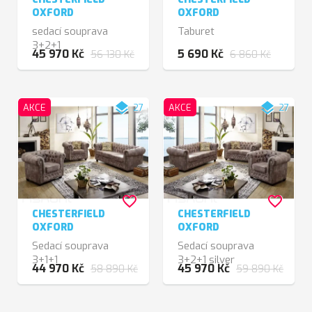
OXFORD
OXFORD
sedací souprava
Taburet
3+2+1
45 970 Kč
5 690 Kč
56 130 Kč
6 860 Kč
layers
layers
AKCE
27
AKCE
27
favorite_border
favorite_border
CHESTERFIELD
CHESTERFIELD
OXFORD
OXFORD
Sedací souprava
Sedací souprava
3+1+1
3+2+1 silver
44 970 Kč
45 970 Kč
58 890 Kč
59 890 Kč