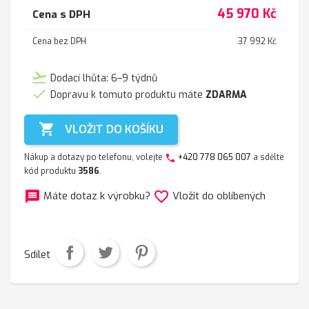
45 970 Kč
Cena s DPH
Cena bez DPH
37 992 Kč
flight_takeoff
Dodací lhůta: 6–9 týdnů

Dopravu k tomuto produktu máte
ZDARMA

VLOŽIT DO KOŠÍKU
Nákup a dotazy po telefonu, volejte
+420 778 065 007
a sdělte
phone
kód produktu
3586
.
message
favorite_border
Máte dotaz k výrobku?
Vložit do oblíbených
Sdílet