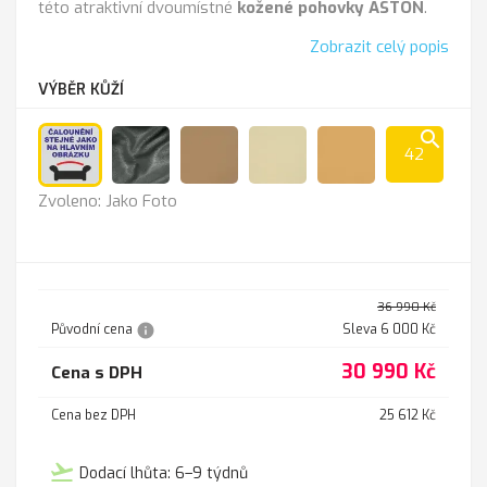
této atraktivní dvoumístné
kožené pohovky ASTON
.
Zobrazit celý popis
VÝBĚR KŮŽÍ
search
42
Jako
Anthrazit
Cappucino
K-
K
Zvoleno: Jako Foto
Foto
100
-
sl.kost
211
36 990 Kč
info
Původní cena
Sleva 6 000 Kč
30 990 Kč
Cena s DPH
Cena bez DPH
25 612 Kč
flight_takeoff
Dodací lhůta: 6–9 týdnů