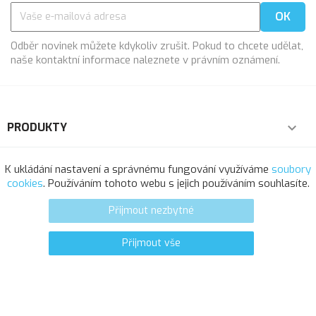
Odběr novinek můžete kdykoliv zrušit. Pokud to chcete udělat,
naše kontaktní informace naleznete v právním oznámení.
PRODUKTY

NAŠE SPOLEČNOST

K ukládání nastavení a správnému fungování využíváme
soubory
cookies
. Používáním tohoto webu s jejich používáním souhlasíte.
VÁŠ ÚČET

Přijmout nezbytné
INFORMACE O OBCHODU
Přijmout vše
2
favorite_border
© 2025 - Softresource, spol. s r.o.