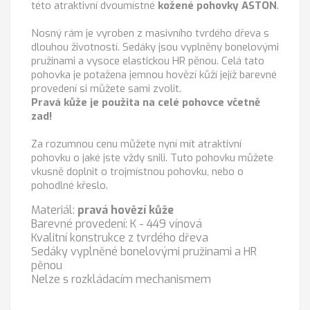
této atraktivní dvoumístné
kožené pohovky ASTON
.
Nosný rám je vyroben z masivního tvrdého dřeva s
dlouhou životností. Sedáky jsou vyplněny bonelovými
pružinami a vysoce elastickou HR pěnou. Celá tato
pohovka je potažena jemnou hovězí kůží jejíž barevné
provedení si můžete sami zvolit.
Pravá kůže je použita na celé pohovce včetně
zad!
Za rozumnou cenu můžete nyní mít atraktivní
pohovku o jaké jste vždy snili. Tuto pohovku můžete
vkusně doplnit o trojmístnou pohovku, nebo o
pohodlné křeslo.
Materiál:
pravá hovězí kůže
Barevné provedení: K - 449 vínová
Kvalitní konstrukce z tvrdého dřeva
Sedáky vyplněné bonelovými pružinami a HR
pěnou
Nelze s rozkládacím mechanismem