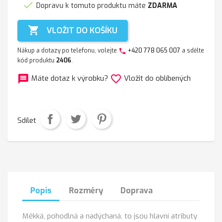

Dopravu k tomuto produktu máte
ZDARMA

VLOŽIT DO KOŠÍKU
Nákup a dotazy po telefonu, volejte
+420 778 065 007
a sdělte
phone
kód produktu
2406
.
message
favorite_border
Máte dotaz k výrobku?
Vložit do oblíbených
Sdílet
Popis
Rozměry
Doprava
Měkká, pohodlná a nadýchaná, to jsou hlavní atributy