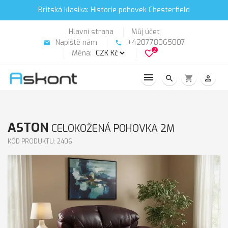
Britská klasika: Historie pohovek Chesterfield
Hlavní strana
Můj účet
Napiště nám
+420778065007
email
phone
2
Měna:
favorite_border
search
shopping_cart
person_outline
ASTON
CELOKOŽENÁ POHOVKA 2M
KÓD PRODUKTU: 2406