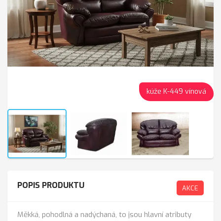
kúže K-449 vínová
POPIS PRODUKTU
AKCE
Měkká, pohodlná a nadýchaná, to jsou hlavní atributy