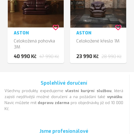
favorite_border
favorite_border
ASTON
ASTON
Celokožená pohovka
Celokožené křeslo 1M
3M
40 990 Kč
23 990 Kč
47 990 Kč
28 990 Kč
Spolehlivé doručení
Všechny produkty expedujeme
vlastní kurýrní službou
, která
zajistí nejdřívější možné doručení a na požádání také
vynášku
.
Navíc můžete mít
dopravu zdarma
pro objednávky již od 10 000
Kč.
Jsme profesionálové