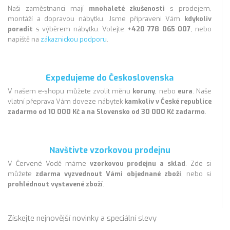
Naši zaměstnanci mají
mnohaleté zkušenosti
s prodejem,
montáží a dopravou nábytku. Jsme připraveni Vám
kdykoliv
poradit
s výběrem nábytku. Volejte
+420 778 065 007
, nebo
napiště na
zákaznickou podporu
.
Expedujeme do Československa
V našem e-shopu můžete zvolit měnu
koruny
, nebo
eura
. Naše
vlatní přeprava Vám doveze nábytek
kamkoliv v České republice
zadarmo od 10 000 Kč a na Slovensko od 30 000 Kč zadarmo
.
Navštivte vzorkovou prodejnu
V Červené Vodě máme
vzorkovou prodejnu a sklad
. Zde si
můžete
zdarma vyzvednout Vámi objednané zboží
, nebo si
prohlédnout vystavené zboží
.
Získejte nejnovější novinky a speciální slevy