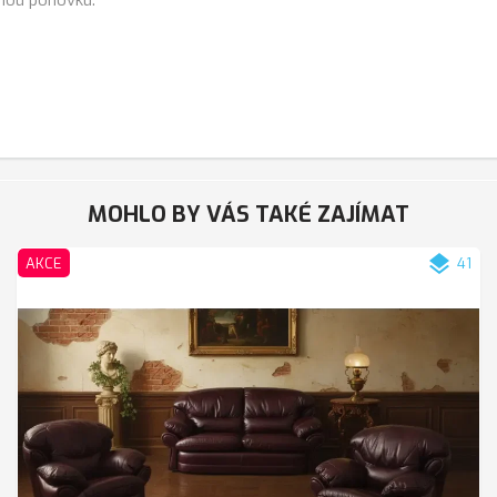
MOHLO BY VÁS TAKÉ ZAJÍMAT
layers
AKCE
41