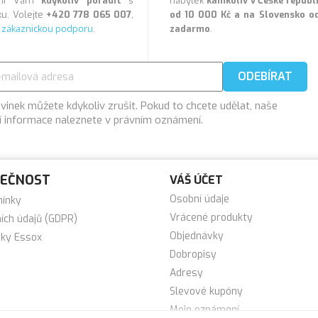
veni Vám
kdykoliv poradit
s
nábytek
kamkoliv v České repub
u. Volejte
+420 778 065 007
,
od 10 000 Kč a na Slovensko o
a
zákaznickou podporu
.
zadarmo
.
vinek můžete kdykoliv zrušit. Pokud to chcete udělat, naše
í informace naleznete v právním oznámení.
LEČNOST
VÁŠ ÚČET
Osobní údaje
mínky
Vrácené produkty
ích údajů (GDPR)
Objednávky
tky Essox
Dobropisy
Adresy
Slevové kupóny
Moje oznámení