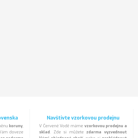
ovenska
Navštivte vzorkovou prodejnu
 měnu
koruny
,
V Červené Vodě máme
vzorkovou prodejnu a
a Vám doveze
sklad
. Zde si můžete
zdarma vyzvednout