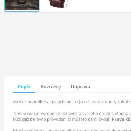
Popis
Rozměry
Doprava
Měkké, pohodlné a nadýchané, to jsou hlavní atributy tohot
Nosný rám je vyroben z masivního tvrdého dřeva s dlouhou 
kůží jejíž barevné provedení si můžete sami zvolit.
Pravá ků
Křeslo můžete vkusně doplnit o trojmístnou nebo dvoumíst