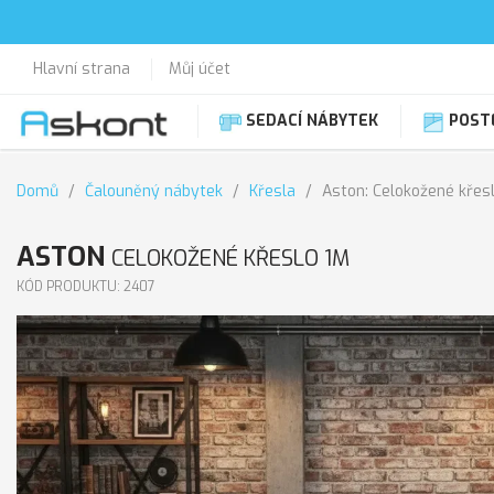
Hlavní strana
Můj účet
SEDACÍ NÁBYTEK
POST
Domů
Čalouněný nábytek
Křesla
Aston: Celokožené křes
ASTON
CELOKOŽENÉ KŘESLO 1M
KÓD PRODUKTU: 2407