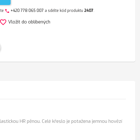
jte
+420 778 065 007
a sdělte kód produktu
2407
.
phone
avorite_border
Vložit do oblíbených
lastickou HR pěnou. Celé křeslo je potažena jemnou hovězí