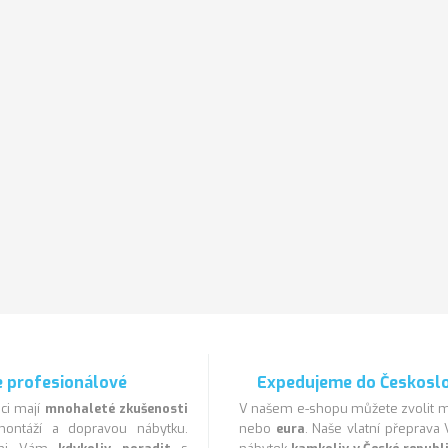
 profesionálové
Expedujeme do Českosl
ci mají
mnohaleté zkušenosti
V našem e-shopu můžete zvolit
ontáží a dopravou nábytku.
nebo
eura
. Naše vlatní přeprav