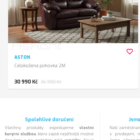
favorite_border
ASTON
Celokožená pohovka 2M
30 990 Kč
36 990 Kč
Spolehlivé doručení
Jsme
Všechny produkty expedujeme
vlastní
Naši zaměstnan
kurýrní službou
, která zajistí nejdřívější možné
s prodejem, m