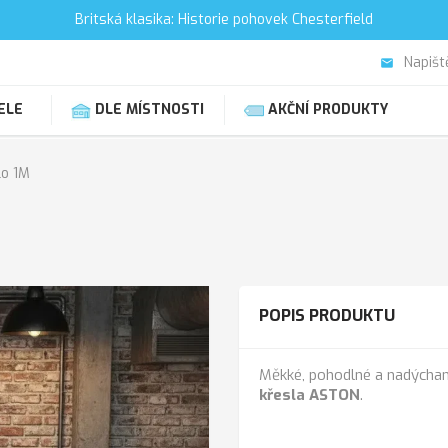
Britská klasika: Historie pohovek Chesterfield
Napišt
email
ELE
DLE MÍSTNOSTI
AKČNÍ PRODUKTY
lo 1M
POPIS PRODUKTU
Měkké, pohodlné a nadýchané
křesla ASTON
.