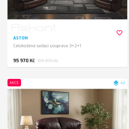
favorite_border
ASTON
Celokožená sedací souprava 3+2+1
95 970 Kč
105 970 Kč
layers
AKCE
42