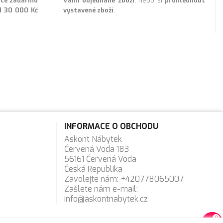
lice zadarmo
Vámi objednané zboží
, nebo si
prohlédnout
d 30 000 Kč
vystavené zboží
.
INFORMACE O OBCHODU
Askont Nábytek
Červená Voda 183
56161 Červená Voda
Česká Republika
Zavolejte nám:
+420778065007
Zašlete nám e-mail:
info@askontnabytek.cz
0
favorite_border