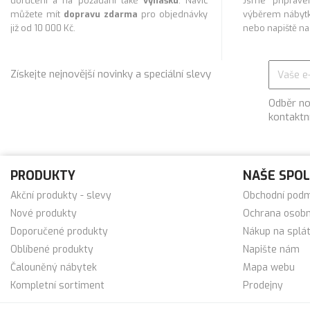
doručení a na požádání také
vynášku
. Navíc
Jsme připra
můžete mít
dopravu zdarma
pro objednávky
výběrem nábytk
již od 10 000 Kč.
nebo napiště n
Získejte nejnovější novinky a speciální slevy
Odběr no
kontaktn
PRODUKTY
NAŠE SPO
Akční produkty - slevy
Obchodní pod
Nové produkty
Ochrana osobn
Doporučené produkty
Nákup na splá
Oblíbené produkty
Napište nám
Čalouněný nábytek
Mapa webu
Kompletní sortiment
Prodejny