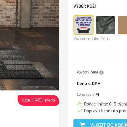
VÝBĚR KŮŽÍ
Jako
Anthra
Zvoleno: Jako Foto
Foto
info
Původní cena
Cena s DPH
Cena bez DPH
kúže K-453 hnědá
flight_takeoff
Dodací lhůta: 6–9 týdn

Dopravu k tomuto pro

VLOŽIT DO KOŠÍ