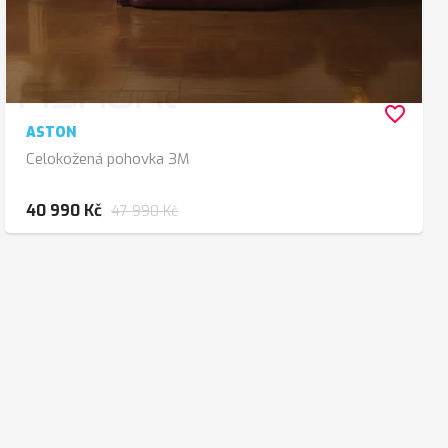
favorite_border
ASTON
Celokožená pohovka 3M
40 990 Kč
47 990 Kč