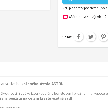
Nákup a dotazy po telefonu, vole
message
f
Máte dotaz k výrobku?
Sdílet
o atraktivního
koženého křesla ASTON
.
životností. Sedáky jsou vyplněny bonelovými pružinami a vysoce e
že je použita na celém křesle včetně zad!
nou pohovku.