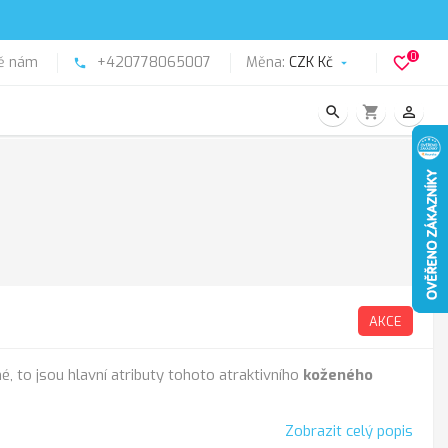
0
ě nám
+420778065007
Měna:
CZK Kč
favorite_border
phone

search
shopping_cart
person_outline
AKCE
, to jsou hlavní atributy tohoto atraktivního
koženého
Zobrazit celý popis