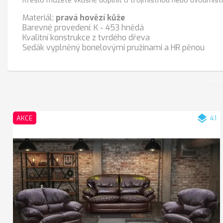
Materiál:
pravá hovězí kůže
Barevné provedení: K - 453 hnědá
Kvalitní konstrukce z tvrdého dřeva
Sedák vyplněný bonelovými pružinami a HR pěnou
layers
AKCE
41