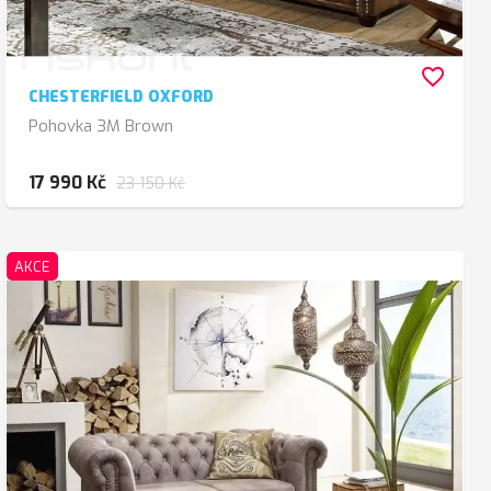
favorite_border
CHESTERFIELD OXFORD
Pohovka 3M Brown
17 990 Kč
23 150 Kč
AKCE