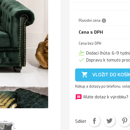
info
Původní cena
Cena s DPH
Cena bez DPH
flight_takeoff
Dodací lhůta: 6–9 týdn

Dopravu k tomuto pro

VLOŽIT DO KOŠÍ
Nákup a dotazy po telefonu, vole
message
f
Máte dotaz k výrobku?
Sdílet