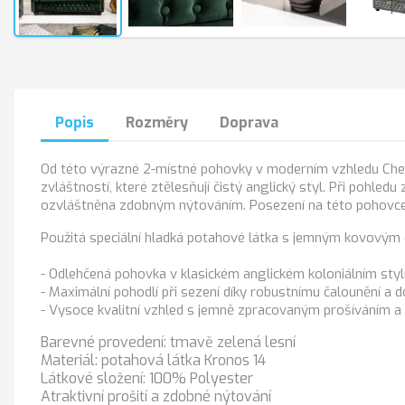
Popis
Rozměry
Doprava
Od této výrazné 2-místné pohovky v moderním vzhledu Cheste
zvláštností, které ztělesňují čistý anglický styl. Při pohled
ozvláštněna zdobným nýtováním. Posezení na této pohovce j
Použitá speciální hladká potahové látka s jemným kovovým 
- Odlehčená pohovka v klasickém anglickém koloniálním sty
- Maximální pohodlí při sezení díky robustnímu čalounění a
- Vysoce kvalitní vzhled s jemně zpracovaným prošíváním a
Barevné provedení: tmavě zelená lesní
Materiál: potahová látka Kronos 14
Látkové složení: 100% Polyester
Atraktivní prošití a zdobné nýtování