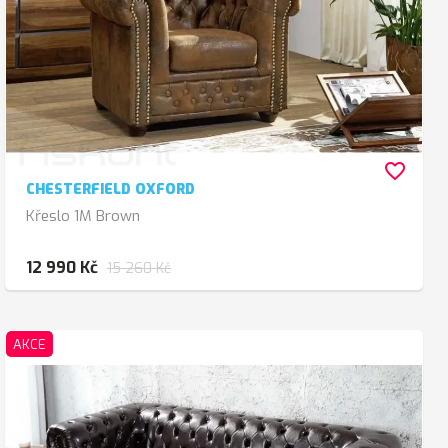
favorite_border
CHESTERFIELD OXFORD
Křeslo 1M Brown
12 990 Kč
15 260 Kč
AKCE