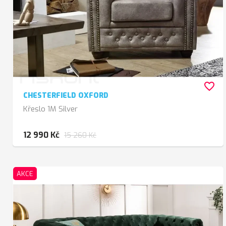
favorite_border
CHESTERFIELD OXFORD
Křeslo 1M Silver
12 990 Kč
15 260 Kč
AKCE