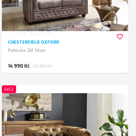
favorite_border
CHESTERFIELD OXFORD
Pohovka 2M Silver
14 990 Kč
20 190 Kč
AKCE