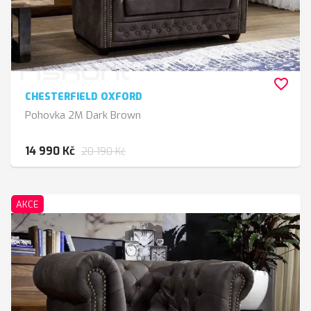
favorite_border
CHESTERFIELD OXFORD
Pohovka 2M Dark Brown
14 990 Kč
20 190 Kč
AKCE