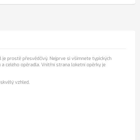
 je prostě přesvědčivý. Nejprve si všimnete typických
 a celého opěradla. Vnitřní strana loketní opěrky je
skvělý vzhled.