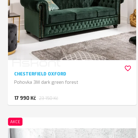
favorite_border
CHESTERFIELD OXFORD
Pohovka 3M dark green forest
17 990 Kč
23 150 Kč
AKCE