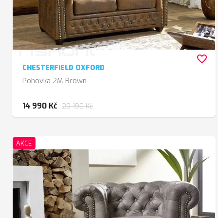
favorite_border
CHESTERFIELD OXFORD
Pohovka 2M Brown
14 990 Kč
20 190 Kč
AKCE