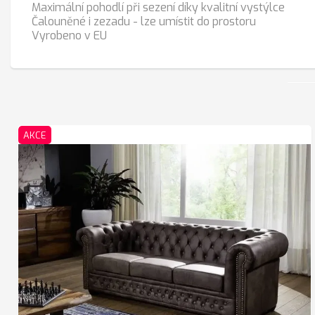
Maximální pohodlí při sezení díky kvalitní vystýlce
Čalouněné i zezadu - lze umístit do prostoru
Vyrobeno v EU
AKCE