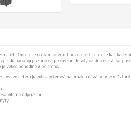
rfield Oxford je obtížné odvrátit pozornost, protože každý detail
u zepředu upoutají pozornost prošívané detaily na dolní části korpusu
e velice pohodlné a příjemné.
odleskem, která je velice příjemná na omak a dává pohovce Oxford 
lu
 dokonalému odpružení
 nýty