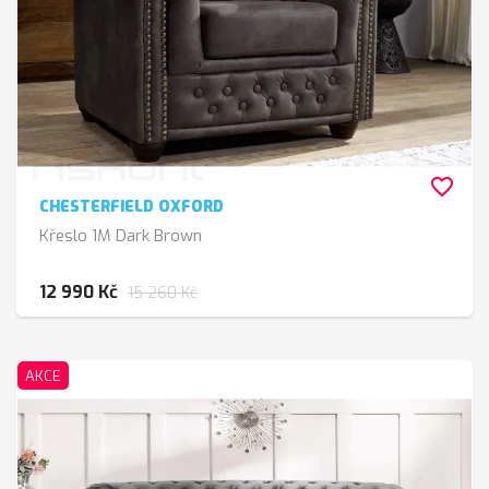
favorite_border
CHESTERFIELD OXFORD
Křeslo 1M Dark Brown
12 990 Kč
15 260 Kč
AKCE