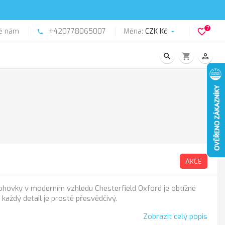
7
ě nám
+420778065007
Měna:
CZK Kč
favorite_border
phone

search
shopping_cart
person_outline
AKCE
ohovky v moderním vzhledu Chesterfield Oxford je obtížné
každý detail je prostě přesvědčivý.
Zobrazit celý popis