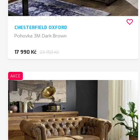
favorite_border
CHESTERFIELD OXFORD
Pohovka 3M Dark Brown
17 990 Kč
23 150 Kč
AKCE