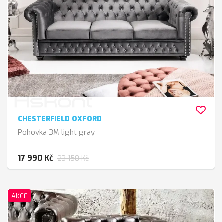
favorite_border
CHESTERFIELD OXFORD
Pohovka 3M light gray
17 990 Kč
23 150 Kč
AKCE