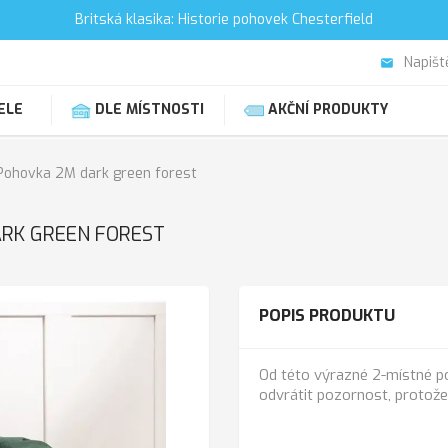
Britská klasika: Historie pohovek Chesterfield
Napišt
email
ELE
DLE MÍSTNOSTI
AKČNÍ PRODUKTY
 Pohovka 2M dark green forest
RK GREEN FOREST
POPIS PRODUKTU
Od této výrazné 2-místné p
odvrátit pozornost, protože 