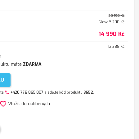
20 190 Kč
Sleva 5 200 Kč
14 990 Kč
12 388 Kč
ů
duktu máte
ZDARMA
KU
jte
+420 778 065 007
a sdělte kód produktu
3652
.
phone
avorite_border
Vložit do oblíbených