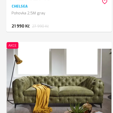
favorite_border
CHELSEA
Pohovka 2,5M gray
21 990 Kč
27 990 Kč
AKCE