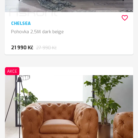
favorite_border
CHELSEA
Pohovka 2,5M dark beige
21 990 Kč
27 990 Kč
AKCE