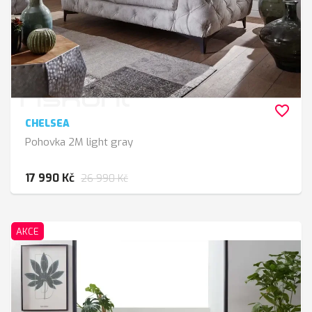
favorite_border
CHELSEA
Pohovka 2M light gray
17 990 Kč
26 990 Kč
AKCE