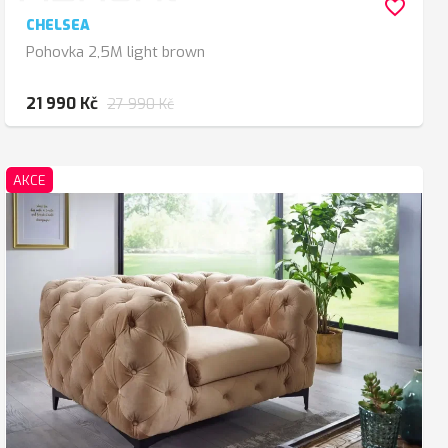
favorite_border
CHELSEA
Pohovka 2,5M light brown
21 990 Kč
27 990 Kč
AKCE