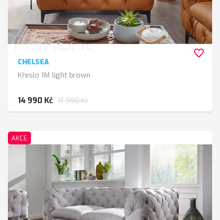
favorite_border
CHELSEA
Křeslo 1M light brown
14 990 Kč
17 990 Kč
AKCE