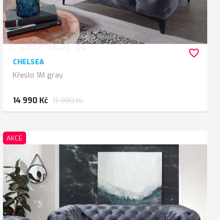
favorite_border
CHELSEA
Křeslo 1M gray
14 990 Kč
17 990 Kč
AKCE