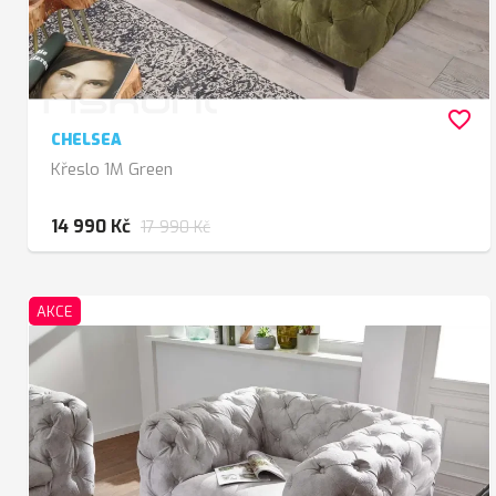
favorite_border
CHELSEA
Křeslo 1M Green
14 990 Kč
17 990 Kč
AKCE