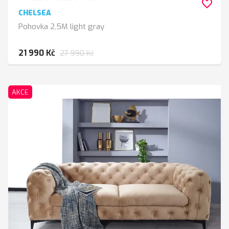
favorite_border
CHELSEA
Pohovka 2,5M light gray
21 990 Kč
27 990 Kč
AKCE