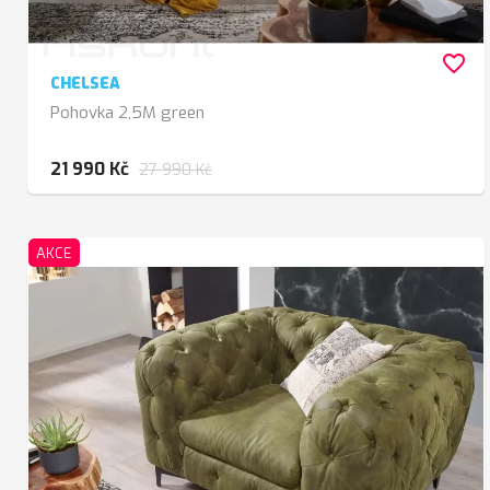
favorite_border
CHELSEA
Pohovka 2,5M green
21 990 Kč
27 990 Kč
AKCE