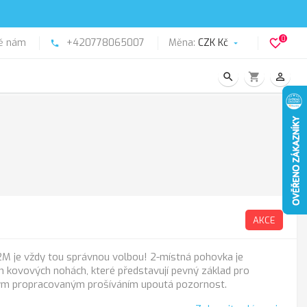
0
ě nám
+420778065007
Měna:
CZK Kč
favorite_border
phone

search
shopping_cart
person_outline
AKCE
 je vždy tou správnou volbou! 2-místná pohovka je
 kovových nohách, které představují pevný základ pro
vým propracovaným prošíváním upoutá pozornost.