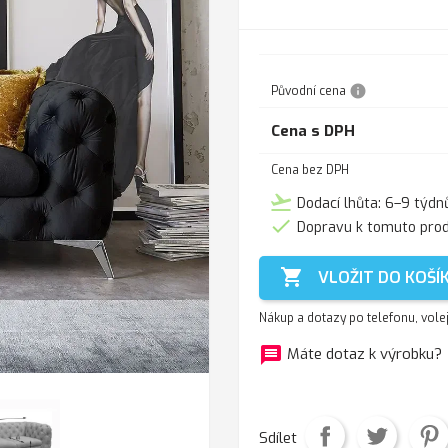
info
Původní cena
Cena s DPH
Cena bez DPH
flight_takeoff
Dodací lhůta: 6–9 týdn

Dopravu k tomuto pro

VLOŽIT DO KOŠÍ
Nákup a dotazy po telefonu, vole
message
f
Máte dotaz k výrobku?
Sdílet