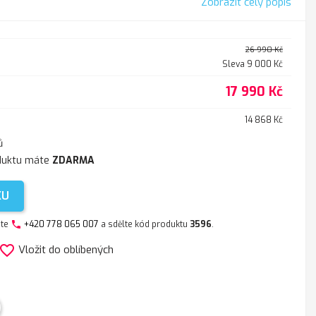
Zobrazit celý popis
26 990 Kč
Sleva 9 000 Kč
17 990 Kč
14 868 Kč
ů
duktu máte
ZDARMA
KU
jte
+420 778 065 007
a sdělte kód produktu
3596
.
phone
avorite_border
Vložit do oblíbených