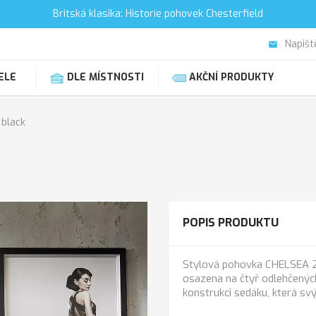
Britská klasika: Historie pohovek Chesterfield
Napišt
email
ELE
DLE MÍSTNOSTI
AKČNÍ PRODUKTY
 black
POPIS PRODUKTU
Stylová pohovka CHELSEA 2M
osazena na čtyř odlehčených
konstrukci sedáku, která s