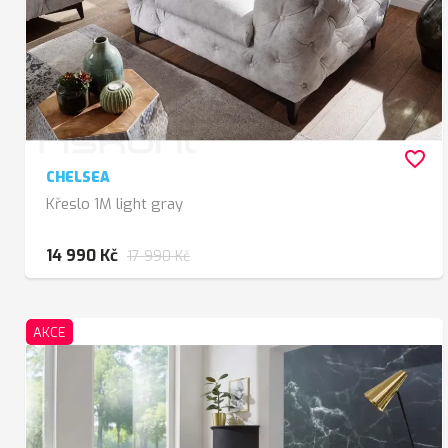
favorite_border
CHELSEA
Křeslo 1M light gray
14 990 Kč
17 990 Kč
AKCE