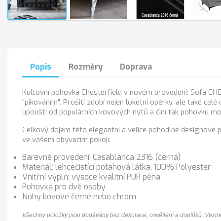
Popis
Rozměry
Doprava
Kultovní pohovka Chesterfield v novém provedení: Sofa CH
"pikováním". Prošití zdobí nejen loketní opěrky, ale také ce
upouští od populárních kovových nýtů a činí tak pohovku mod
Celkový dojem této elegantní a velice pohodlné designové 
ve vašem obývacím pokoji.
Barevné provedení: Casablanca 2316 (černá)
Materiál: lehcečistící potahová látka, 100% Polyester
Vnitřní výplň: vysoce kvalitní PUR pěna
Pohovka pro dvě osoby
Nohy kovové černé nebo chrom
Všechny položky jsou dodávány bez dekorace, osvětlení a doplňků. Vezmě