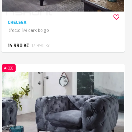
favorite_border
CHELSEA
Křeslo 1M dark beige
14 990 Kč
17 990 Kč
AKCE