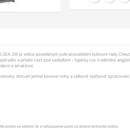
ELSEA 2M je velice povedeným pokračovatelem kultovní řady Chest
lé opěradlo a přední část pod sedadlem - typický rys tradičního an
erní a atraktivní.
pohovky, dotváří jemné kovové nohy a celkově špičkové zpracování
te prosím na vědomí, že si vyhrazujeme právo na drobné technické změny.