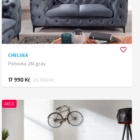
favorite_border
CHELSEA
Pohovka 2M gray
17 990 Kč
26 990 Kč
AKCE