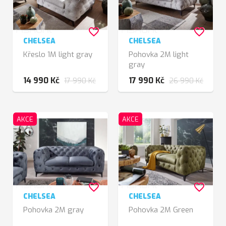
favorite_border
favorite_border
CHELSEA
CHELSEA
Křeslo 1M light gray
Pohovka 2M light
gray
14 990 Kč
17 990 Kč
17 990 Kč
26 990 Kč
AKCE
AKCE
favorite_border
favorite_border
CHELSEA
CHELSEA
Pohovka 2M gray
Pohovka 2M Green