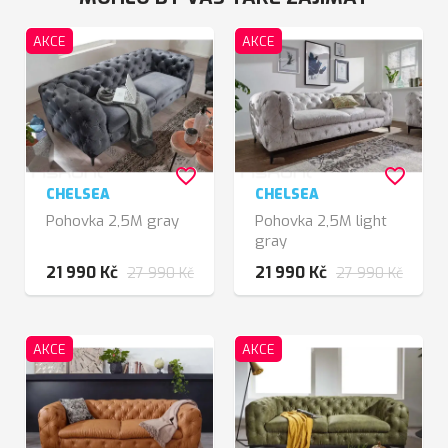
AKCE
AKCE
favorite_border
favorite_border
CHELSEA
CHELSEA
Pohovka 2,5M gray
Pohovka 2,5M light
gray
21 990 Kč
21 990 Kč
27 990 Kč
27 990 Kč
AKCE
AKCE