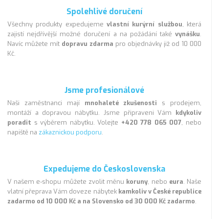
Spolehlivé doručení
Všechny produkty expedujeme
vlastní kurýrní službou
, která
zajistí nejdřívější možné doručení a na požádání také
vynášku
.
Navíc můžete mít
dopravu zdarma
pro objednávky již od 10 000
Kč.
Jsme profesionálové
Naši zaměstnanci mají
mnohaleté zkušenosti
s prodejem,
montáží a dopravou nábytku. Jsme připraveni Vám
kdykoliv
poradit
s výběrem nábytku. Volejte
+420 778 065 007
, nebo
napiště na
zákaznickou podporu
.
Expedujeme do Československa
V našem e-shopu můžete zvolit měnu
koruny
, nebo
eura
. Naše
vlatní přeprava Vám doveze nábytek
kamkoliv v České republice
zadarmo od 10 000 Kč a na Slovensko od 30 000 Kč zadarmo
.