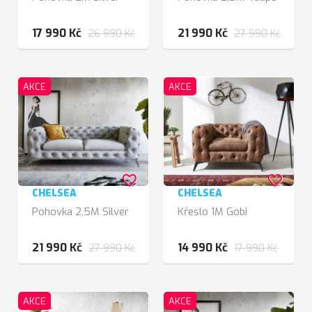
17 990 Kč
21 990 Kč
26 990 Kč
27 990 Kč
AKCE
AKCE
favorite_border
favorite_border
CHELSEA
CHELSEA
Pohovka 2,5M Silver
Křeslo 1M Gobi
21 990 Kč
14 990 Kč
27 990 Kč
17 990 Kč
AKCE
AKCE