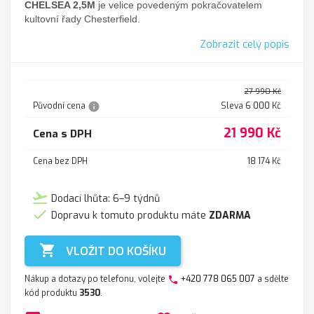
CHELSEA 2,5M
je velice povedeným pokračovatelem
kultovní řady Chesterfield.
Zobrazit celý popis
27 990 Kč
info
Původní cena
Sleva 6 000 Kč
21 990 Kč
Cena s DPH
Cena bez DPH
18 174 Kč
flight_takeoff
Dodací lhůta: 6–9 týdnů

Dopravu k tomuto produktu máte
ZDARMA

VLOŽIT DO KOŠÍKU
Nákup a dotazy po telefonu, volejte
+420 778 065 007
a sdělte
phone
kód produktu
3530
.