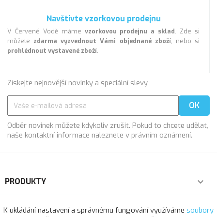
Navštivte vzorkovou prodejnu
V Červené Vodě máme
vzorkovou prodejnu a sklad
. Zde si
můžete
zdarma vyzvednout Vámi objednané zboží
, nebo si
prohlédnout vystavené zboží
.
Získejte nejnovější novinky a speciální slevy
Odběr novinek můžete kdykoliv zrušit. Pokud to chcete udělat,
naše kontaktní informace naleznete v právním oznámení.
PRODUKTY

NAŠE SPOLEČNOST

K ukládání nastavení a správnému fungování využíváme
soubory