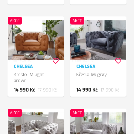
AKCE
AKCE
favorite_border
favorite_border
CHELSEA
CHELSEA
Křeslo 1M light
Křeslo 1M gray
brown
14 990 Kč
14 990 Kč
17 990 Kč
17 990 Kč
AKCE
AKCE