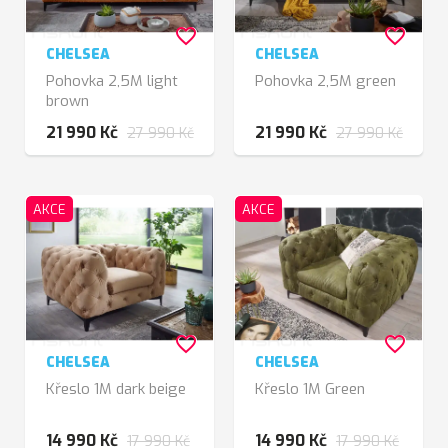
favorite_border
favorite_border
CHELSEA
CHELSEA
Pohovka 2,5M light
Pohovka 2,5M green
brown
21 990 Kč
21 990 Kč
27 990 Kč
27 990 Kč
AKCE
AKCE
favorite_border
favorite_border
CHELSEA
CHELSEA
Křeslo 1M dark beige
Křeslo 1M Green
14 990 Kč
14 990 Kč
17 990 Kč
17 990 Kč