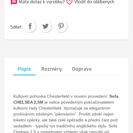
message
favorite_border
Máte dotaz k výrobku?
Vložit do oblíbených
Sdílet
Popis
Rozměry
Doprava
Kultovní pohovka Chesterfield v novém provedení:
Sofa
CHELSEA 2,5M
je velice povedeným pokračovatelem
kultovní řady Chesterfield. Vyznačuje se elegantním
prošíváním zdobným "pikováním". Prošití zdobí nejen
loketní opěrky, ale také celé opěradlo a přední část pod
sedadlem - typický rys tradičního anglického stylu. Sofa
Chelsea 2,5 v sametovém vzhledu však upouští od