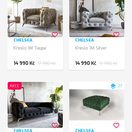
favorite_border
favorite_border
CHELSEA
CHELSEA
Křeslo 1M Taupe
Křeslo 1M Silver
14 990 Kč
14 990 Kč
17 990 Kč
17 990 Kč
layers
AKCE
27
favorite_border
favorite_border
CHELSEA
CHELSEA