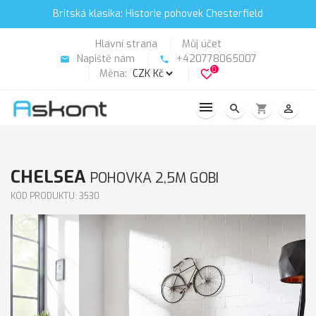
Britská klasika: Historie pohovek Chesterfield
Hlavní strana
Můj účet
Napiště nám
+420778065007
email
phone
0
Měna:
favorite_border
search
shopping_cart
person_outline
CHELSEA
POHOVKA 2,5M GOBI
KÓD PRODUKTU: 3530