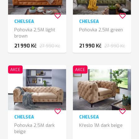
favorite_border
favorite_border
CHELSEA
CHELSEA
Pohovka 2,5M light
Pohovka 2,5M green
brown
21 990 Kč
21 990 Kč
27 990 Kč
27 990 Kč
AKCE
AKCE
favorite_border
favorite_border
CHELSEA
CHELSEA
Pohovka 2,5M dark
Křeslo 1M dark beige
beige