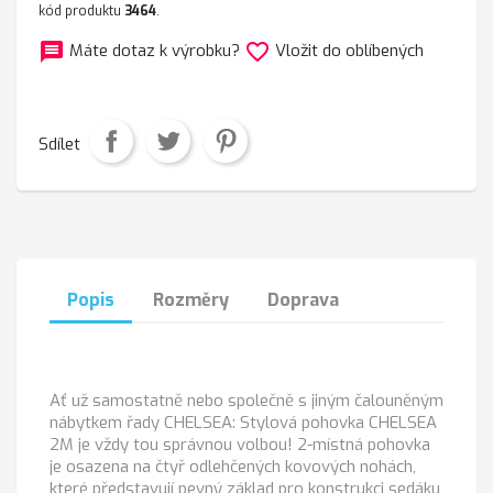
kód produktu
3464
.
message
favorite_border
Máte dotaz k výrobku?
Vložit do oblíbených
Sdílet
Popis
Rozměry
Doprava
Ať už samostatně nebo společně s jiným čalouněným
nábytkem řady CHELSEA: Stylová pohovka CHELSEA
2M je vždy tou správnou volbou! 2-místná pohovka
je osazena na čtyř odlehčených kovových nohách,
které představují pevný základ pro konstrukci sedáku,