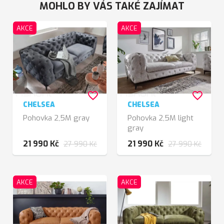
MOHLO BY VÁS TAKÉ ZAJÍMAT
AKCE
AKCE
favorite_border
favorite_border
CHELSEA
CHELSEA
Pohovka 2,5M gray
Pohovka 2,5M light
gray
21 990 Kč
21 990 Kč
27 990 Kč
27 990 Kč
AKCE
AKCE