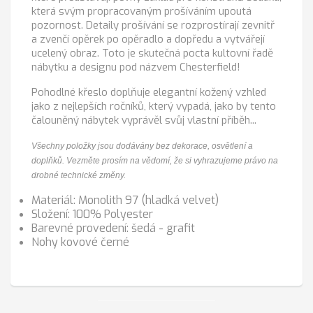
která svým propracovaným prošíváním upoutá
pozornost. Detaily prošívání se rozprostírají zevnitř
a zvenčí opěrek po opěradlo a dopředu a vytvářejí
ucelený obraz. Toto je skutečná pocta kultovní řadě
nábytku a designu pod názvem Chesterfield!
Pohodlné křeslo doplňuje elegantní kožený vzhled
jako z nejlepších ročníků, který vypadá, jako by tento
čalouněný nábytek vyprávěl svůj vlastní příběh...
Všechny položky jsou dodávány bez dekorace, osvětlení a
doplňků. Vezměte prosím na vědomí, že si vyhrazujeme právo na
drobné technické změny.
Materiál: Monolith 97 (hladká velvet)
Složení: 100% Polyester
Barevné provedení: šedá - grafit
Nohy kovové černé