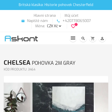
Britská klasika: Historie pohovek Chesterfield
Hlavní strana
Můj účet
Napiště nám
+420778065007
email
phone
0
Měna:
favorite_border
search
shopping_cart
person_outline
CHELSEA
POHOVKA 2M GRAY
KÓD PRODUKTU: 3464