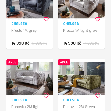
favorite_border
favorite_border
CHELSEA
CHELSEA
Křeslo 1M gray
Křeslo 1M light gray
14 990 Kč
14 990 Kč
17 990 Kč
17 990 Kč
AKCE
AKCE
favorite_border
favorite_border
CHELSEA
CHELSEA
Pohovka 2M light
Pohovka 2M Green