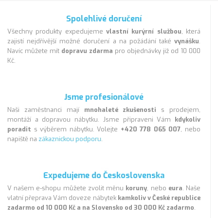
Spolehlivé doručení
Všechny produkty expedujeme
vlastní kurýrní službou
, která
zajistí nejdřívější možné doručení a na požádání také
vynášku
.
Navíc můžete mít
dopravu zdarma
pro objednávky již od 10 000
Kč.
Jsme profesionálové
Naši zaměstnanci mají
mnohaleté zkušenosti
s prodejem,
montáží a dopravou nábytku. Jsme připraveni Vám
kdykoliv
poradit
s výběrem nábytku. Volejte
+420 778 065 007
, nebo
napiště na
zákaznickou podporu
.
Expedujeme do Československa
V našem e-shopu můžete zvolit měnu
koruny
, nebo
eura
. Naše
vlatní přeprava Vám doveze nábytek
kamkoliv v České republice
zadarmo od 10 000 Kč a na Slovensko od 30 000 Kč zadarmo
.