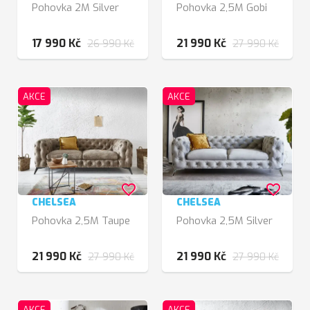
Pohovka 2M Silver
Pohovka 2,5M Gobi
17 990 Kč
21 990 Kč
26 990 Kč
27 990 Kč
AKCE
AKCE
favorite_border
favorite_border
CHELSEA
CHELSEA
Pohovka 2,5M Taupe
Pohovka 2,5M Silver
21 990 Kč
21 990 Kč
27 990 Kč
27 990 Kč
AKCE
AKCE