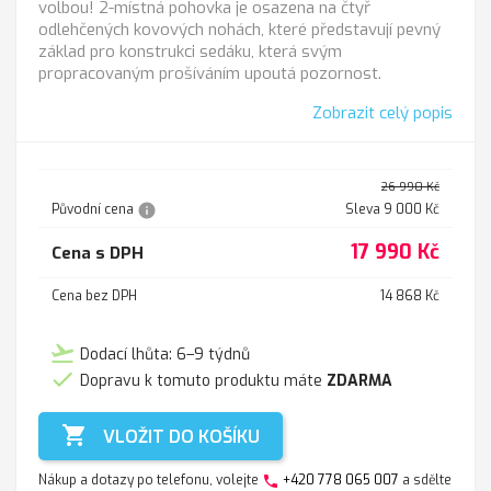
volbou! 2-místná pohovka je osazena na čtyř
odlehčených kovových nohách, které představují pevný
základ pro konstrukci sedáku, která svým
propracovaným prošíváním upoutá pozornost.
Zobrazit celý popis
26 990 Kč
info
Původní cena
Sleva 9 000 Kč
17 990 Kč
Cena s DPH
Cena bez DPH
14 868 Kč
flight_takeoff
Dodací lhůta: 6–9 týdnů

Dopravu k tomuto produktu máte
ZDARMA

VLOŽIT DO KOŠÍKU
Nákup a dotazy po telefonu, volejte
+420 778 065 007
a sdělte
phone