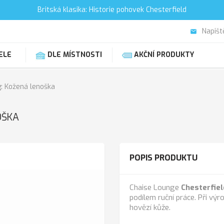
Britská klasika: Historie pohovek Chesterfield
Napišt
email
ELE
DLE MÍSTNOSTI
AKČNÍ PRODUKTY
g: Kožená lenoška
OŠKA
POPIS PRODUKTU
Chaise Lounge
Chesterfiel
podílem ruční práce. Při výr
hovězí kůže.