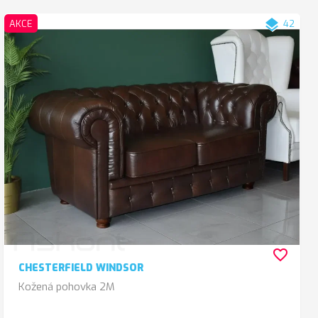
layers
AKCE
42
favorite_border
CHESTERFIELD WINDSOR
Kožená pohovka 2M