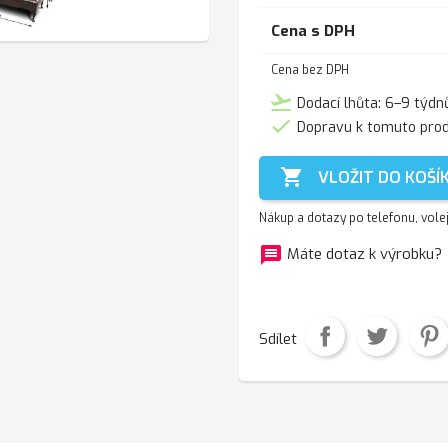
Cena s DPH
Cena bez DPH
flight_takeoff
Dodací lhůta: 6–9 týdn

Dopravu k tomuto pro

VLOŽIT DO KOŠÍ
Nákup a dotazy po telefonu, vole
message
f
Máte dotaz k výrobku?
Sdílet