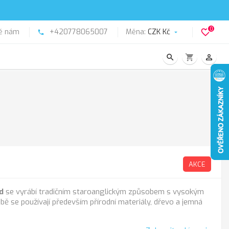
0
ě nám
+420778065007
Měna:
CZK Kč
favorite_border
phone

search
shopping_cart
person_outline
AKCE
d
se vyrábí tradičním staroanglickým způsobem s vysokým
obě se používají především přírodní materiály, dřevo a jemná