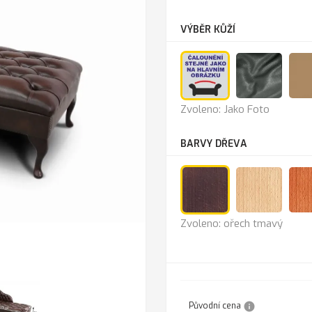
VÝBĚR KŮŽÍ
Jako
Anthra
Zvoleno: Jako Foto
Foto
BARVY DŘEVA
ořech
buk
Zvoleno: ořech tmavý
tmavý
(přírod
info
Původní cena