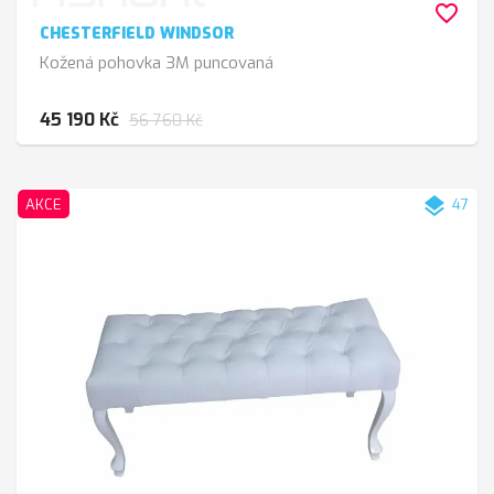
favorite_border
CHESTERFIELD WINDSOR
Kožená pohovka 3M puncovaná
45 190 Kč
56 760 Kč
layers
AKCE
47