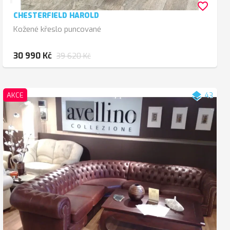
favorite_border
CHESTERFIELD HAROLD
Kožené křeslo puncované
30 990 Kč
39 620 Kč
layers
AKCE
43