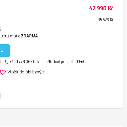
42 990 Kč
35 529 Kč
ů
duktu máte
ZDARMA
KU
jte
+420 778 065 007
a sdělte kód produktu
3346
.
phone
avorite_border
Vložit do oblíbených