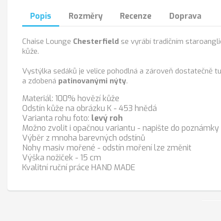
Popis
Rozměry
Recenze
Doprava
Chaise Lounge
Chesterfield
se vyrábí tradičním staroangl
kůže.
Vystýlka sedáků je velice pohodlná a zároveň dostatečně tu
a zdobená
patinovanými nýty
.
Materiál: 100% hovězí kůže
Odstín kůže na obrázku K - 453 hnědá
Varianta rohu foto:
levý roh
Možno zvolit i opačnou variantu - napište do poznámky
Výběr z mnoha barevných odstínů
Nohy masiv mořené - odstín moření lze změnit
Výška nožiček - 15 cm
Kvalitní ruční práce HAND MADE