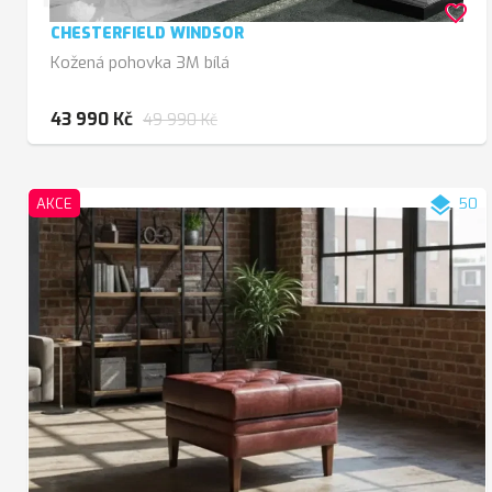
favorite_border
CHESTERFIELD WINDSOR
Kožená pohovka 3M bílá
43 990 Kč
49 990 Kč
layers
AKCE
50