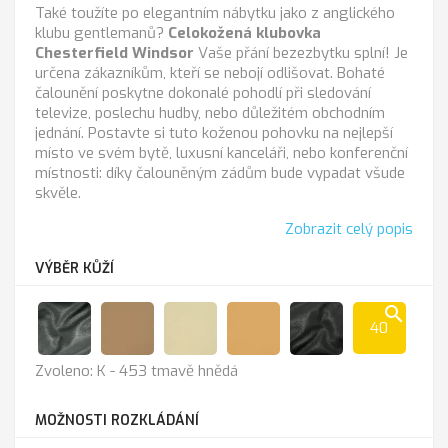
Také toužíte po elegantním nábytku jako z anglického
klubu gentlemanů?
Celokožená klubovka
Chesterfield Windsor
Vaše přání bezezbytku splní! Je
určena zákazníkům, kteří se nebojí odlišovat. Bohaté
čalounění poskytne dokonalé pohodlí při sledování
televize, poslechu hudby, nebo důležitém obchodním
jednání. Postavte si tuto koženou pohovku na nejlepší
místo ve svém bytě, luxusní kanceláři, nebo konferenční
místnosti: díky čalouněným zádům bude vypadat všude
skvěle.
Zobrazit celý popis
VÝBĚR KŮŽÍ
search
40
Anthrazit
Cappucino
K-
K
K
Zvoleno: K - 453 tmavě hnědá
100
-
-
sl.kost
211
216
MOŽNOSTI ROZKLÁDÁNÍ
černá