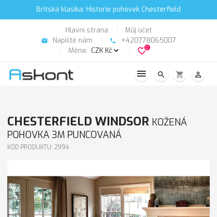
Britská klasika: Historie pohovek Chesterfield
Hlavní strana
Můj účet
Napiště nám
+420778065007
email
phone
0
Měna:
favorite_border
search
shopping_cart
person_outline
CHESTERFIELD WINDSOR
KOŽENÁ
POHOVKA 3M PUNCOVANÁ
KÓD PRODUKTU: 2994