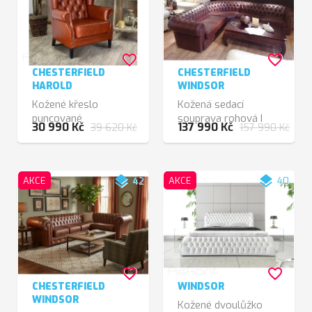
favorite_border
favorite_border
CHESTERFIELD
CHESTERFIELD
HAROLD
WINDSOR
Kožené křeslo
Kožená sedací
puncované
souprava rohová I
30 990 Kč
137 990 Kč
39 620 Kč
157 990 Kč
layers
layers
AKCE
42
AKCE
40
favorite_border
favorite_border
CHESTERFIELD
WINDSOR
WINDSOR
Kožené dvoulůžko