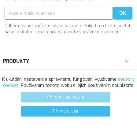
Odběr novinek můžete kdykoliv zrušit. Pokud to chcete udělat,
naše kontaktní informace naleznete v právním oznámení.
PRODUKTY

NAŠE SPOLEČNOST

K ukládání nastavení a správnému fungování využíváme
soubory
cookies
. Používáním tohoto webu s jejich používáním souhlasíte.
VÁŠ ÚČET

Přijmout nezbytné
INFORMACE O OBCHODU
Přijmout vše
0
favorite_border
© 2025 - Softresource, spol. s r.o.