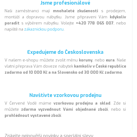
Jsme profesionálové
Naši zaměstnanci mají
mnohaleté zkušenosti
s prodejem,
montáží a dopravou nábytku. Jsme připraveni Vám
kdykoliv
poradit
s výběrem nábytku. Volejte
+420 778 065 007
, nebo
napiště na
zákaznickou podporu
.
Expedujeme do Československa
V našem e-shopu můžete zvolit měnu
koruny
, nebo
eura
. Naše
vlatní přeprava Vám doveze nábytek
kamkoliv v České republice
zadarmo od 10 000 Kč a na Slovensko od 30 000 Kč zadarmo
.
Navštivte vzorkovou prodejnu
V Červené Vodě máme
vzorkovou prodejnu a sklad
. Zde si
můžete
zdarma vyzvednout Vámi objednané zboží
, nebo si
prohlédnout vystavené zboží
.
Získejte nejnovější novinky a speciální slevy