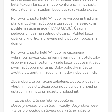
bytě, luxusní kanceláři, nebo konferenční místnosti:
díky čalouněným zádům bude vypadat všude skvěle.
Pohovka Chesterfield Windsor je vyrobena tradičním
staroanglickým způsobem zpracování
s vysokým
podílem ruční práce
(HAND MADE). Úžasná
sedačka s nezaměnitelnou elegancí! Vzhled kůže,
opěrka s knoflíky a dřevěné nohy působí noblesním
dojmem.
Pohovka Chesterfield Windsor je čalouněna
vybranou hovězí kůží, příjemně jemnou na dotek. Díky
drobným rozlišnostem u každé kůže, budete mít vždy
svým způsobem originál. Boky pohovky můžete
zvolit s elegantními zdobnými nýtky, nebo bez nich.
Zboží obdržíte perfektně zabalené. Dovoz provádíme
vlastními vozidly. Bezproblémový výnos a případné
ustavení na místo si můžete přiobjednat.
Zboží obdržíte perfektně zabalené.
Dovoz provádíme vlastními vozidly. Bezproblémový
výnos a případné ustavení na místo si můžete