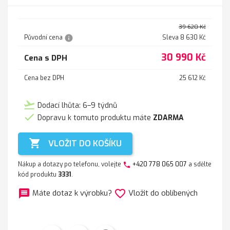
39 620 Kč
info
Původní cena
Sleva 8 630 Kč
30 990 Kč
Cena s DPH
Cena bez DPH
25 612 Kč
flight_takeoff
Dodací lhůta: 6–9 týdnů

Dopravu k tomuto produktu máte
ZDARMA

VLOŽIT DO KOŠÍKU
Nákup a dotazy po telefonu, volejte
+420 778 065 007
a sdělte
phone
kód produktu
3331
.
message
favorite_border
Máte dotaz k výrobku?
Vložit do oblíbených