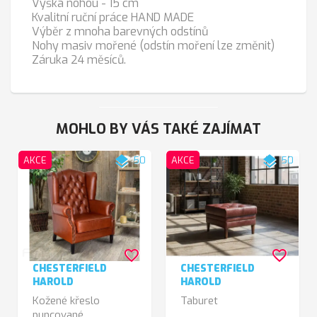
Výška nohou - 15 cm
Kvalitní ruční práce HAND MADE
Výběr z mnoha barevných odstínů
Nohy masiv mořené (odstín moření lze změnit)
Záruka 24 měsíců.
MOHLO BY VÁS TAKÉ ZAJÍMAT
layers
layers
AKCE
50
AKCE
50
favorite_border
favorite_border
CHESTERFIELD
CHESTERFIELD
HAROLD
HAROLD
Kožené křeslo
Taburet
puncované