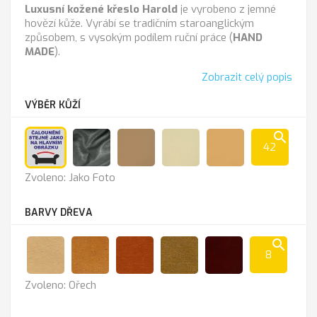
Luxusní kožené křeslo Harold
je vyrobeno z jemné
hovězí kůže. Vyrábí se tradičním staroanglickým
způsobem, s vysokým podílem ruční práce (
HAND
MADE
).
Zobrazit celý popis
VÝBĚR KŮŽÍ
search
42
Jako
Anthrazit
Cappucino
K-
K
Zvoleno: Jako Foto
Foto
100
-
sl.kost
211
BARVY DŘEVA
search
8
Přírodní
Olše
Třešeň
Rustik
Mahagon
Zvoleno: Ořech