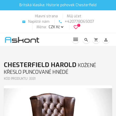
Britská klasika: Historie pohovek Chesterfield
Hlavní strana
Můj účet
Napiště nám
+420778065007
email
phone
0
Měna:
favorite_border
search
shopping_cart
person_outline
CHESTERFIELD HAROLD
KOŽENÉ
KŘESLO PUNCOVANÉ HNĚDÉ
KÓD PRODUKTU: 3331