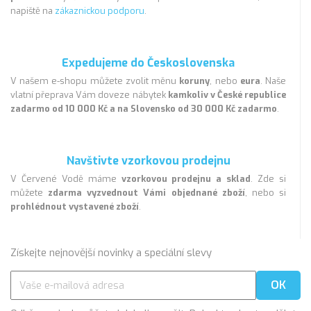
napiště na
zákaznickou podporu
.
Expedujeme do Československa
V našem e-shopu můžete zvolit měnu
koruny
, nebo
eura
. Naše
vlatní přeprava Vám doveze nábytek
kamkoliv v České republice
zadarmo od 10 000 Kč a na Slovensko od 30 000 Kč zadarmo
.
Navštivte vzorkovou prodejnu
V Červené Vodě máme
vzorkovou prodejnu a sklad
. Zde si
můžete
zdarma vyzvednout Vámi objednané zboží
, nebo si
prohlédnout vystavené zboží
.
Získejte nejnovější novinky a speciální slevy