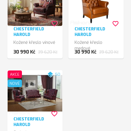
favorite_border
favorite_border
CHESTERFIELD
CHESTERFIELD
HAROLD
HAROLD
Kožené křeslo vínové
Kožené křeslo
medové
30 990 Kč
30 990 Kč
39 620 Kč
39 620 Kč
layers
AKCE
50
NOVÉ
favorite_border
CHESTERFIELD
HAROLD