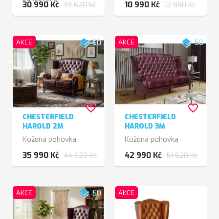
30 990 Kč
10 990 Kč
39 620 Kč
12 990 Kč
layers
layers
AKCE
50
AKCE
50
favorite_border
favorite_border
CHESTERFIELD
CHESTERFIELD
HAROLD 2M
HAROLD 3M
Kožená pohovka
Kožená pohovka
35 990 Kč
42 990 Kč
44 620 Kč
51 620 Kč
layers
AKCE
50
AKCE