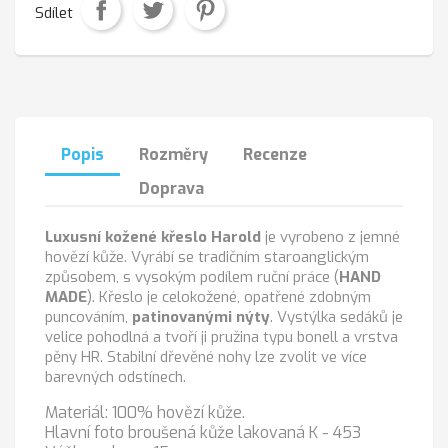
Sdílet
Popis
Rozměry
Recenze
Doprava
Luxusní kožené křeslo Harold
je vyrobeno z jemné
hovězí kůže. Vyrábí se tradičním staroanglickým
způsobem, s vysokým podílem ruční práce (
HAND
MADE
). Křeslo je celokožené, opatřené zdobným
puncováním,
patinovanými nýty
. Vystýlka sedáků je
velice pohodlná a tvoří ji pružina typu bonell a vrstva
pěny HR. Stabilní dřevěné nohy lze zvolit ve více
barevných odstínech.
Materiál: 100% hovězí kůže.
Hlavní foto broušená kůže lakovaná K - 453