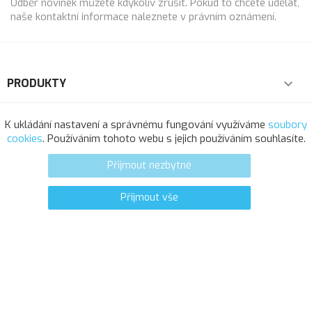
Odběr novinek můžete kdykoliv zrušit. Pokud to chcete udělat,
naše kontaktní informace naleznete v právním oznámení.
PRODUKTY

NAŠE SPOLEČNOST

K ukládání nastavení a správnému fungování využíváme
soubory
cookies
. Používáním tohoto webu s jejich používáním souhlasíte.
VÁŠ ÚČET

Přijmout nezbytné
INFORMACE O OBCHODU
Přijmout vše
0
favorite_border
© 2025 - Softresource, spol. s r.o.