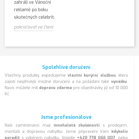
zahráli ve Vánoční
reklamě po boku
skutečných celebrit.
pokračovat ve čtení
Spolehlivé doručení
Všechny produkty expedujeme
vlastní kurýrní službou
, která
zajistí nejdřívější možné doručení a na požádání také
vynášku
.
Navíc můžete mít
dopravu zdarma
pro objednávky již od 10 000
Kč.
Jsme profesionálové
Naši zaměstnanci mají
mnohaleté zkušenosti
s prodejem,
montáží a dopravou nábytku. Jsme připraveni Vám
kdykoliv
poradit
s výběrem nábytku. Volejte
+420 778 065 007
, nebo