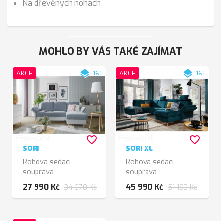
Na dřevěných nohách
MOHLO BY VÁS TAKÉ ZAJÍMAT
layers
layers
AKCE
161
AKCE
161
favorite_border
favorite_border
SORI
SORI XL
Rohová sedací
Rohová sedací
souprava
souprava
27 990 Kč
45 990 Kč
34 670 Kč
51 190 Kč