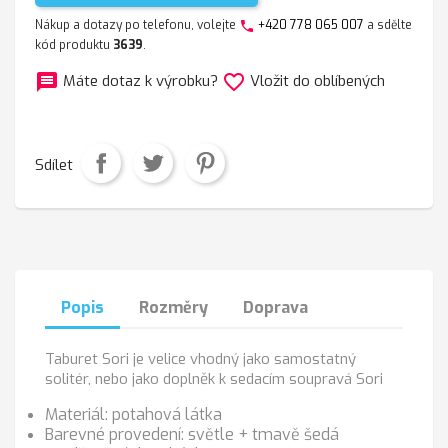
Nákup a dotazy po telefonu, volejte
+420 778 065 007
a sdělte
phone
kód produktu
3639
.
message
favorite_border
Máte dotaz k výrobku?
Vložit do oblíbených
Sdílet
Popis
Rozměry
Doprava
Taburet Sori je velice vhodný jako samostatný
solitér, nebo jako doplněk k sedacím soupravá Sori
Materiál: potahová látka
Barevné provedení: světle + tmavě šedá