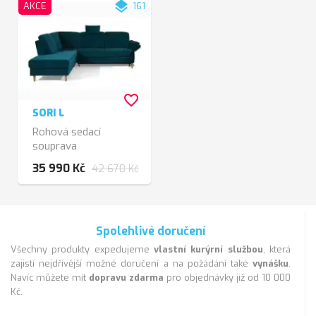
layers
AKCE
161
favorite_border
SORI L
Rohová sedací
souprava
35 990 Kč
42 670 Kč
Spolehlivé doručení
Všechny produkty expedujeme
vlastní kurýrní službou
, která
zajistí nejdřívější možné doručení a na požádání také
vynášku
.
Navíc můžete mít
dopravu zdarma
pro objednávky již od 10 000
Kč.