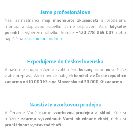
Jsme profesionálové
Naši zaměstnanci mají
mnohaleté zkušenosti
s prodejem,
montáží a dopravou nábytku. Jsme připraveni Vám
kdykoliv
poradit
s výběrem nábytku. Volejte
+420 778 065 007
, nebo
napiště na
zákaznickou podporu
.
Expedujeme do Československa
V našem e-shopu můžete zvolit měnu
koruny
, nebo
eura
. Naše
vlatní přeprava Vám doveze nábytek
kamkoliv v České republice
zadarmo od 10 000 Kč a na Slovensko od 30 000 Kč zadarmo
.
Navštivte vzorkovou prodejnu
V Červené Vodě máme
vzorkovou prodejnu a sklad
. Zde si
můžete
zdarma vyzvednout Vámi objednané zboží
, nebo si
prohlédnout vystavené zboží
.