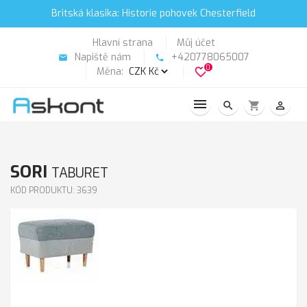
Britská klasika: Historie pohovek Chesterfield
Hlavní strana
Můj účet
Napiště nám
+420778065007
email
phone
0
Měna:
favorite_border
search
shopping_cart
person_outline
SORI
TABURET
KÓD PRODUKTU: 3639