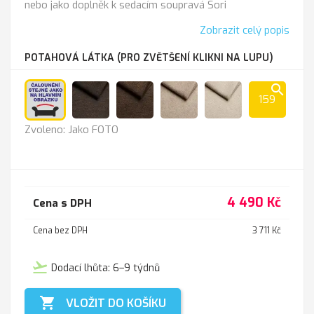
nebo jako doplněk k sedacím soupravá Sori
Zobrazit celý popis
POTAHOVÁ LÁTKA (PRO ZVĚTŠENÍ KLIKNI NA LUPU)
search
159
Jako
Lira
Lira
Lira
Lira
Zvoleno: Jako FOTO
FOTO
1201
1202
1203
1204
chocolate
brown
beige
almond
4 490 Kč
Cena s DPH
Cena bez DPH
3 711 Kč
flight_takeoff
Dodací lhůta: 6–9 týdnů

VLOŽIT DO KOŠÍKU