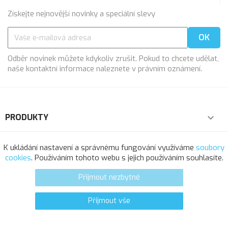
Získejte nejnovější novinky a speciální slevy
Odběr novinek můžete kdykoliv zrušit. Pokud to chcete udělat,
naše kontaktní informace naleznete v právním oznámení.
PRODUKTY

NAŠE SPOLEČNOST

K ukládání nastavení a správnému fungování využíváme
soubory
cookies
. Používáním tohoto webu s jejich používáním souhlasíte.
VÁŠ ÚČET

Přijmout nezbytné
INFORMACE O OBCHODU
Přijmout vše
0
favorite_border
© 2025 - Softresource, spol. s r.o.