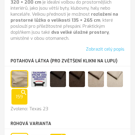
320 × 200 cm
je ideální volbou do prostornějších
interiérů, jako jsou větší byty, klubovny, haly nebo
kanceláře. Velkou předností je možnost
rozložení na
prostorné lůžko o velikosti 135 × 265 cm
, které
poslouží pro příležitostné přespání. Praktickým
doplňkem jsou také
dva velké úložné prostory
,
umístěné v obou otomanech.
Zobrazit celý popis
POTAHOVÁ LÁTKA (PRO ZVĚTŠENÍ KLIKNI NA LUPU)
Texas
Jako
Lira
Lira
Lira
Lira
search
23
FOTO
1201
1202
1203
1204
159
chocolate
brown
beige
almon
Zvoleno: Texas 23
ROHOVÁ VARIANTA