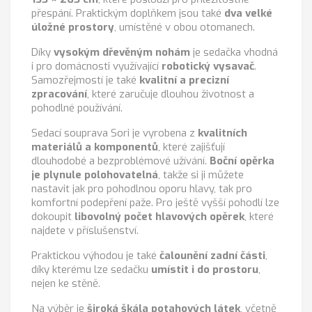
přespání. Praktickým doplňkem jsou také
dva velké
úložné prostory
, umístěné v obou otomanech.
Díky
vysokým dřevěným nohám
je sedačka vhodná
i pro domácnosti využívající
robotický vysavač
.
Samozřejmostí je také
kvalitní a precizní
zpracování
, které zaručuje dlouhou životnost a
pohodlné používání.
Sedací souprava Sori je vyrobena z
kvalitních
materiálů a komponentů
, které zajišťují
dlouhodobé a bezproblémové užívání.
Boční opěrka
je plynule polohovatelná
, takže si ji můžete
nastavit jak pro pohodlnou oporu hlavy, tak pro
komfortní podepření paže. Pro ještě vyšší pohodlí lze
dokoupit
libovolný počet hlavových opěrek
, které
najdete v příslušenství.
Praktickou výhodou je také
čalounění zadní části
,
díky kterému lze sedačku
umístit i do prostoru
,
nejen ke stěně.
Na výběr je
široká škála potahových látek
, včetně