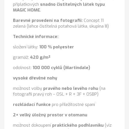
příplatkových
snadno čistitelných látek typu
MAGIC HOME
.
Barevné provedení na fotografii:
Concept 11
zelená (lehce čistitelná potahová látka, skupina III)
Technické informace:
složení látky:
100 % polyester
gramáž:
420 g/m²
odolnost:
100 000 cyklů (Martindale)
vysoké dřevěné nohy
možnost volby
pravého nebo levého rohu
(na
fotografii pravý roh – OSL + R + 3F + OSBP)
rozkládací funkce
pro příležitostné spaní
2× velký úložný prostor v otomanu
možnost dokoupení
praktického podhlavníku
(viz