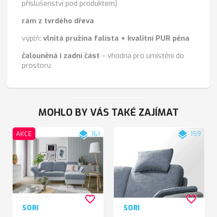
příslušenství pod produktem)
rám z tvrdého dřeva
výplň:
vlnitá pružina falista + kvalitní PUR pěna
čalouněná i zadní část
– vhodná pro umístění do
prostoru
MOHLO BY VÁS TAKÉ ZAJÍMAT
layers
layers
AKCE
161
159
favorite_border
favorite_border
SORI
SORI