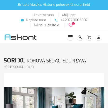
Britská klasika: Historie pohovek Chesterfield
Hlavní strana
Můj účet
Napiště nám
+420778065007
email
phone
0
Měna:
favorite_border
search
shopping_cart
person_outline
SORI XL
ROHOVÁ SEDACÍ SOUPRAVA
KÓD PRODUKTU: 3423