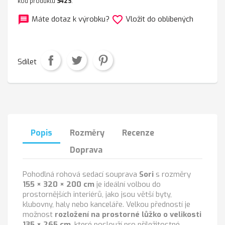
kód produktu
3423
.
message
favorite_border
Máte dotaz k výrobku?
Vložit do oblíbených
Sdílet
Popis
Rozměry
Recenze
Doprava
Pohodlná rohová sedací souprava
Sori
s rozměry
155 × 320 × 200 cm
je ideální volbou do
prostornějších interiérů, jako jsou větší byty,
klubovny, haly nebo kanceláře. Velkou předností je
možnost
rozložení na prostorné lůžko o velikosti
135 × 265 cm
, které poslouží pro příležitostné