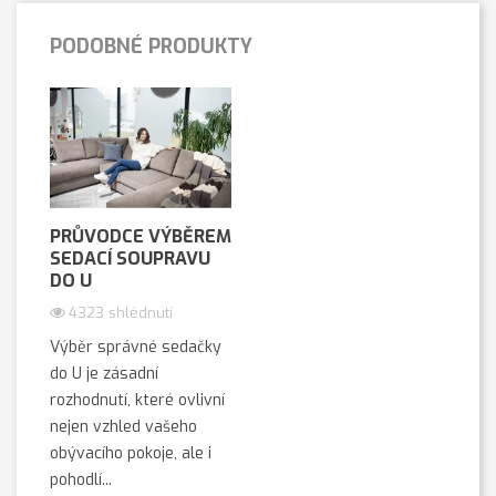
PODOBNÉ PRODUKTY
PRŮVODCE VÝBĚREM
SEDACÍ SOUPRAVU
DO U
4323 shlédnutí
Výběr správné sedačky
do U je zásadní
rozhodnutí, které ovlivní
nejen vzhled vašeho
obývacího pokoje, ale i
pohodlí...