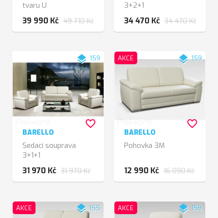
tvaru U
3+2+1
39 990 Kč
34 470 Kč
49 710 Kč
34 470 Kč
layers
layers
159
AKCE
159
favorite_border
favorite_border
BARELLO
BARELLO
Sedací souprava
Pohovka 3M
3+1+1
31 970 Kč
12 990 Kč
31 970 Kč
16 090 Kč
layers
layers
AKCE
155
AKCE
159