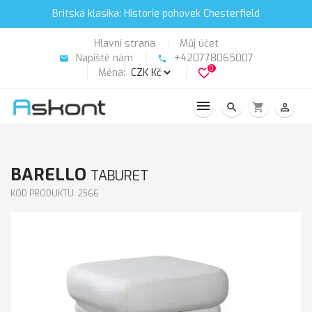
Britská klasika: Historie pohovek Chesterfield
Hlavní strana
Můj účet
Napiště nám
+420778065007
email
phone
0
Měna:
favorite_border
search
shopping_cart
person_outline
BARELLO
TABURET
KÓD PRODUKTU: 2566