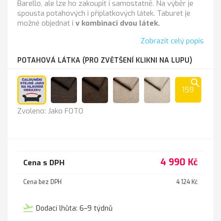
Barello, ale lze ho zakoupit i samostatně. Na výběr je
spousta potahových i příplatkových látek. Taburet je
možné objednat i
v kombinaci dvou látek.
Zobrazit celý popis
POTAHOVÁ LÁTKA (PRO ZVĚTŠENÍ KLIKNI NA LUPU)
search
159
Jako
Lira
Lira
Lira
Lira
Zvoleno: Jako FOTO
FOTO
1201
1202
1203
1204
chocolate
brown
beige
almond
4 990 Kč
Cena s DPH
Cena bez DPH
4 124 Kč
flight_takeoff
Dodací lhůta: 6–9 týdnů