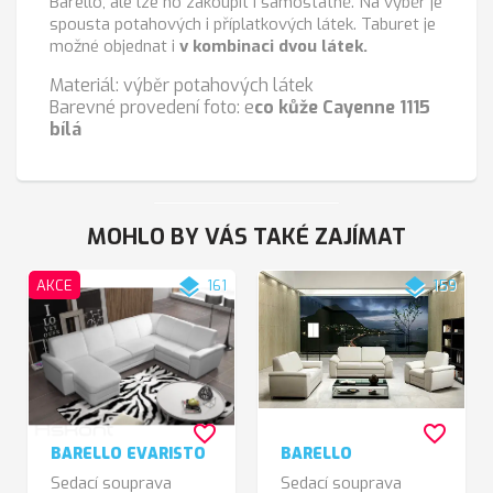
Barello, ale lze ho zakoupit i samostatně. Na výběr je
spousta potahových i příplatkových látek. Taburet je
možné objednat i
v kombinaci dvou látek.
Materiál: výběr potahových látek
Barevné provedení foto: e
co kůže Cayenne 1115
bílá
MOHLO BY VÁS TAKÉ ZAJÍMAT
layers
layers
AKCE
161
159
favorite_border
favorite_border
BARELLO EVARISTO
BARELLO
Sedací souprava
Sedací souprava