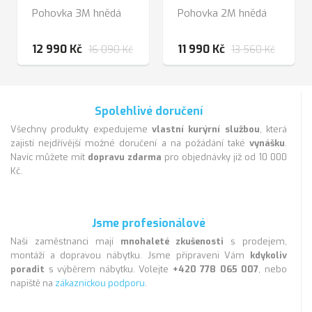
Pohovka 3M hnědá
Pohovka 2M hnědá
12 990 Kč
11 990 Kč
16 090 Kč
13 560 Kč
Spolehlivé doručení
Všechny produkty expedujeme
vlastní kurýrní službou
, která
zajistí nejdřívější možné doručení a na požádání také
vynášku
.
Navíc můžete mít
dopravu zdarma
pro objednávky již od 10 000
Kč.
Jsme profesionálové
Naši zaměstnanci mají
mnohaleté zkušenosti
s prodejem,
montáží a dopravou nábytku. Jsme připraveni Vám
kdykoliv
poradit
s výběrem nábytku. Volejte
+420 778 065 007
, nebo
napiště na
zákaznickou podporu
.