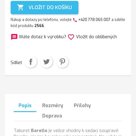

VLOŽIT DO KOŠÍKU
Nákup a dotazy po telefonu, volejte
+420 778 065 007
a sdělte
phone
kód produktu
2566
.
message
favorite_border
Máte dotaz k výrobku?
Vložit do oblíbených
Sdílet
Popis
Rozměry
Přílohy
Doprava
Taburet
Barello
je velice vhodný k sedací soupravě