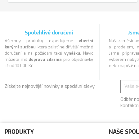
Spolehlivé doručení
Jsme
Všechny produkty expedujeme
vlastní
Naši zaměstnan
kurýrní službou
, která zajistí nejdřívější možné
s prodejem, m
doručení a na požádání také
vynášku
. Navíc
Jsme připra
můžete mít
dopravu zdarma
pro objednávky
výběrem nábytk
již od 10 000 Kč.
nebo napiště n
Získejte nejnovější novinky a speciální slevy
Odběr no
kontaktn
PRODUKTY
NAŠE SPO