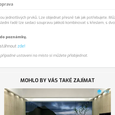
oprava
tou jednotlivých prvků. Lze objednat přesně tak jak potřebujete. M
eposlední řadě lze sedací soupravu jakkoli kombinovat s křeslem, s 
 do poznámky.
 stáhnout
zde!
případné ustavení na místo si můžete přiobjednat.
MOHLO BY VÁS TAKÉ ZAJÍMAT
layers
159