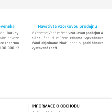
ovenska
Navštivte vzorkovou prodejnu
 měnu
koruny
,
V Červené Vodě máme
vzorkovou prodejnu a
a Vám doveze
sklad
. Zde si můžete
zdarma vyzvednout
lice zadarmo
Vámi objednané zboží
, nebo si
prohlédnout
d 30 000 Kč
vystavené zboží
.
INFORMACE O OBCHODU