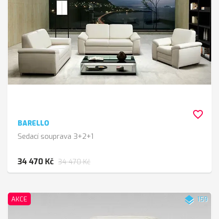
favorite_border
BARELLO
Sedací souprava 3+2+1
34 470 Kč
34 470 Kč
layers
AKCE
159