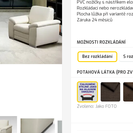
PVC nožičky s nástřikem el
Rozkládací nebo nerozkládac
Plocha lůžka při variantě ro
Záruka 24 měsíců
MOŽNOSTI ROZKLÁDÁNÍ
Bez rozkládání
S ro
POTAHOVÁ LÁTKA (PRO ZVĚ
Jako
Lira
Zvoleno: Jako FOTO
FOTO
1201
chocol