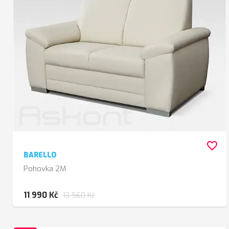
favorite_border
BARELLO
Pohovka 2M
11 990 Kč
13 560 Kč