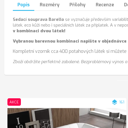
Popis
Rozměry
Přílohy
Recenze
D
Sedací souprava Barello
se vyznačuje především variabili
látek, eco kůží nebo i speciálních látek za příplatek. A v n
v kombinaci dvou látek!
Vybranou barevnou kombinaci napište v objednávce
Kompletní vzorník cca 400 potahových látek si můžete
Zboží obdržíte perfektně zabalené. Bezproblémový výnos a 
layers
AKCE
161