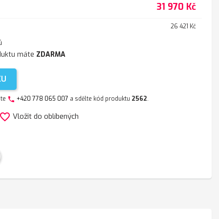
31 970 Kč
26 421 Kč
ů
duktu máte
ZDARMA
KU
jte
+420 778 065 007
a sdělte kód produktu
2562
.
phone
avorite_border
Vložit do oblíbených