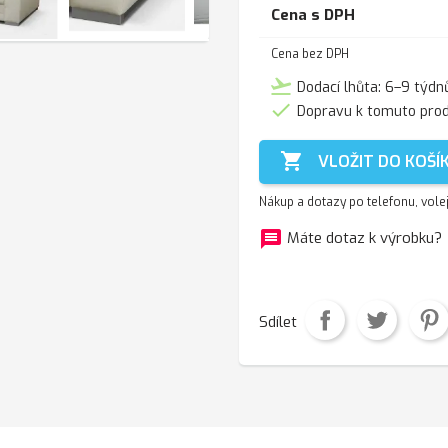
Cena s DPH
Cena bez DPH
flight_takeoff
Dodací lhůta: 6–9 týdn

Dopravu k tomuto pro

VLOŽIT DO KOŠÍ
Nákup a dotazy po telefonu, vole
message
f
Máte dotaz k výrobku?
Sdílet