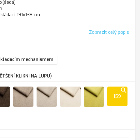
ox(šedá)
í
zkládací: 191x138 cm
Zobrazit celý popis
zkládacím mechanismem
TŠENÍ KLIKNI NA LUPU)
search
159
Lira
Lira
Lira
Lira
Lira
1202
1203
1204
1205
1206
ate
brown
beige
almond
cream
limone