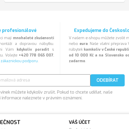
 profesionálové
Expedujeme do Českosl
ci mají
mnohaleté zkušenosti
V našem e-shopu můžete zvolit
ontáží a dopravou nábytku.
nebo
eura
. Naše vlatní přeprav
veni Vám
kdykoliv poradit
s
nábytek
kamkoliv v České repub
u. Volejte
+420 778 065 007
,
od 10 000 Kč a na Slovensko o
a
zákaznickou podporu
.
zadarmo
.
vinek můžete kdykoliv zrušit. Pokud to chcete udělat, naše
í informace naleznete v právním oznámení.
LEČNOST
VÁŠ ÚČET