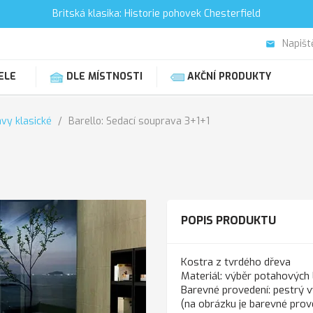
Britská klasika: Historie pohovek Chesterfield
Napišt
email
ELE
DLE MÍSTNOSTI
AKČNÍ PRODUKTY
vy klasické
Barello: Sedací souprava 3+1+1
POPIS PRODUKTU
Kostra z tvrdého dřeva
Materiál: výběr potahových 
Barevné provedení: pestrý 
(na obrázku je barevné pro