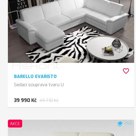
favorite_border
BARELLO EVARISTO
Sedací souprava tvaru U
39 990 Kč
49 710 Kč
layers
AKCE
155