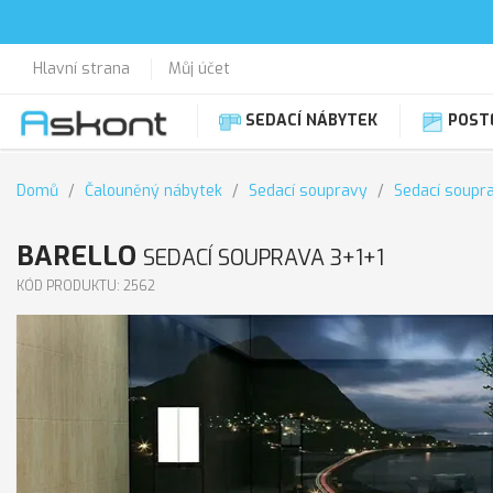
Hlavní strana
Můj účet
SEDACÍ NÁBYTEK
POST
Domů
Čalouněný nábytek
Sedací soupravy
Sedací soupra
BARELLO
SEDACÍ SOUPRAVA 3+1+1
KÓD PRODUKTU: 2562