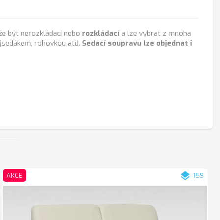
ůže být nerozkládací nebo
rozkládací
a lze vybrat z mnoha
dvojsedákem, rohovkou atd.
Sedací soupravu lze objednat i
layers
AKCE
159