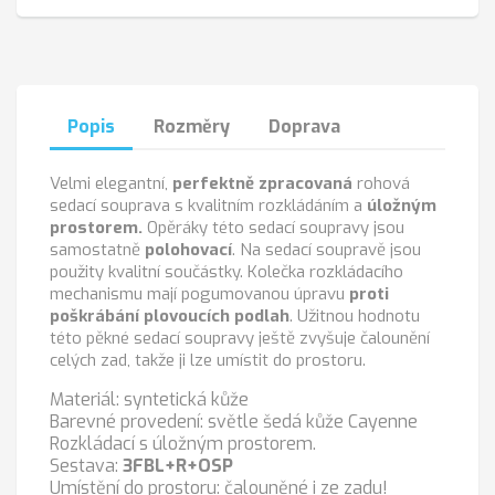
Popis
Rozměry
Doprava
Velmi elegantní,
perfektně zpracovaná
rohová
sedací souprava s kvalitním rozkládáním a
úložným
prostorem.
Opěráky této sedací soupravy jsou
samostatně
polohovací
. Na sedací soupravě jsou
použity kvalitní součástky. Kolečka rozkládacího
mechanismu mají pogumovanou úpravu
proti
poškrábání plovoucích podlah
. Užitnou hodnotu
této pěkné sedací soupravy ještě zvyšuje čalounění
celých zad, takže ji lze umístit do prostoru.
Materiál: syntetická kůže
Barevné provedení: světle šedá kůže Cayenne
Rozkládací s úložným prostorem.
Sestava:
3FBL+R+OSP
Umístění do prostoru: čalouněné i ze zadu!