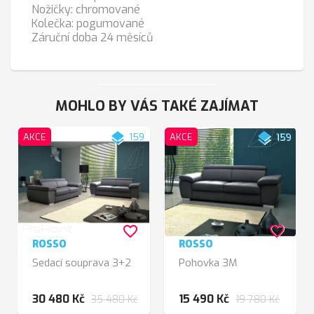
Nožičky: chromované
Kolečka: pogumované
Záruční doba 24 měsíců
MOHLO BY VÁS TAKÉ ZAJÍMAT
layers
layers
AKCE
159
AKCE
159
favorite_border
favorite_border
ROSSO
ROSSO
Sedací souprava 3+2
Pohovka 3M
30 480 Kč
15 490 Kč
35 480 Kč
19 780 Kč