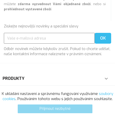
můžete
zdarma vyzvednout Vámi objednané zboží
, nebo si
prohlédnout vystavené zboží
.
Získejte nejnovější novinky a speciální slevy
Odběr novinek můžete kdykoliv zrušit. Pokud to chcete udělat,
naše kontaktní informace naleznete v právním oznámení.
PRODUKTY

NAŠE SPOLEČNOST

K ukládání nastavení a správnému fungování využíváme
soubory
cookies
. Používáním tohoto webu s jejich používáním souhlasíte.
VÁŠ ÚČET

Přijmout nezbytné