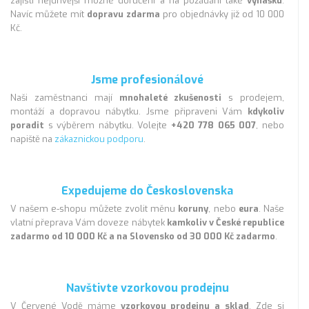
zajistí nejdřívější možné doručení a na požádání také
vynášku
.
Navíc můžete mít
dopravu zdarma
pro objednávky již od 10 000
Kč.
Jsme profesionálové
Naši zaměstnanci mají
mnohaleté zkušenosti
s prodejem,
montáží a dopravou nábytku. Jsme připraveni Vám
kdykoliv
poradit
s výběrem nábytku. Volejte
+420 778 065 007
, nebo
napiště na
zákaznickou podporu
.
Expedujeme do Československa
V našem e-shopu můžete zvolit měnu
koruny
, nebo
eura
. Naše
vlatní přeprava Vám doveze nábytek
kamkoliv v České republice
zadarmo od 10 000 Kč a na Slovensko od 30 000 Kč zadarmo
.
Navštivte vzorkovou prodejnu
V Červené Vodě máme
vzorkovou prodejnu a sklad
. Zde si