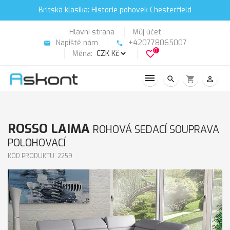
Britská klasika: Historie pohovek Chesterfield
Hlavní strana
Můj účet
Napiště nám
+420778065007
email
phone
0
Měna:
favorite_border
search
shopping_cart
person_outline
ROSSO LAIMA
ROHOVÁ SEDACÍ SOUPRAVA
POLOHOVACÍ
KÓD PRODUKTU: 2259