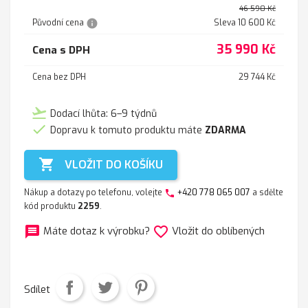
46 590 Kč
info
Původní cena
Sleva 10 600 Kč
35 990 Kč
Cena s DPH
Cena bez DPH
29 744 Kč
flight_takeoff
Dodací lhůta: 6–9 týdnů

Dopravu k tomuto produktu máte
ZDARMA

VLOŽIT DO KOŠÍKU
Nákup a dotazy po telefonu, volejte
+420 778 065 007
a sdělte
phone
kód produktu
2259
.
message
favorite_border
Máte dotaz k výrobku?
Vložit do oblíbených
Sdílet