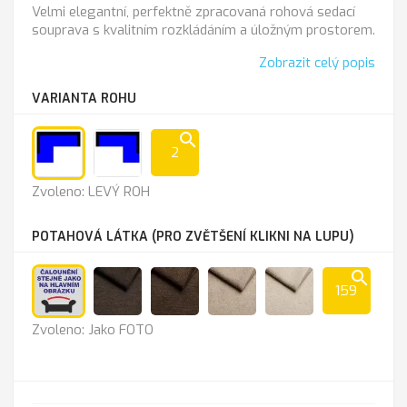
Velmi elegantní, perfektně zpracovaná rohová sedací
souprava s kvalitním rozkládáním a úložným prostorem.
Zobrazit celý popis
VARIANTA ROHU
search
2
LEVÝ
PRAVÝ
Zvoleno: LEVÝ ROH
ROH
ROH
POTAHOVÁ LÁTKA (PRO ZVĚTŠENÍ KLIKNI NA LUPU)
search
159
Jako
Lira
Lira
Lira
Lira
Zvoleno: Jako FOTO
FOTO
1201
1202
1203
1204
chocolate
brown
beige
almond