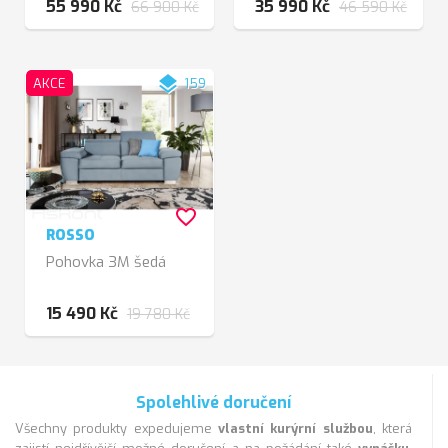
55 990 Kč
35 990 Kč
66 900 Kč
46 590 Kč
layers
AKCE
159
favorite_border
ROSSO
Pohovka 3M šedá
15 490 Kč
19 780 Kč
Spolehlivé doručení
Všechny produkty expedujeme
vlastní kurýrní službou
, která