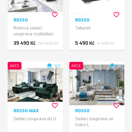
favorite_border
favorite_border
ROSSO
ROSSO
Rohová sedací
Taburet
souprava rozkládací
39 490 Kč
5 490 Kč
50 400 Kč
6 430 Kč
layers
layers
AKCE
160
AKCE
161
favorite_border
favorite_border
ROSSO MAX
ROSSO
Sedací souprava do U
Sedací souprava ve
tvaru L