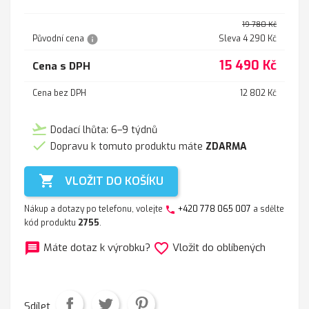
19 780 Kč
info
Původní cena
Sleva 4 290 Kč
15 490 Kč
Cena s DPH
Cena bez DPH
12 802 Kč
flight_takeoff
Dodací lhůta: 6–9 týdnů

Dopravu k tomuto produktu máte
ZDARMA

VLOŽIT DO KOŠÍKU
Nákup a dotazy po telefonu, volejte
+420 778 065 007
a sdělte
phone
kód produktu
2755
.
message
favorite_border
Máte dotaz k výrobku?
Vložit do oblíbených
Sdílet