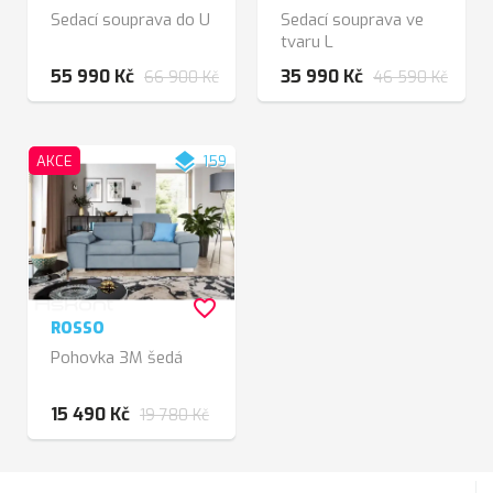
Sedací souprava do U
Sedací souprava ve
tvaru L
55 990 Kč
35 990 Kč
66 900 Kč
46 590 Kč
layers
AKCE
159
favorite_border
ROSSO
Pohovka 3M šedá
15 490 Kč
19 780 Kč