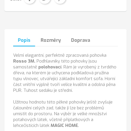
Popis
Rozměry
Doprava
Velmi elegantní, perfektně zpracovaná pohovka
Rosso 3M.
Podhlavníky této pohovky jsou
samostatně
polohovací
. Rám je vyrobený z tvrdého
dřeva, na kterém je uchycena podkladová pružina
typu vlnovec, utvářející základní komfort sofa. Horní
část vnitřní výplně tvoří velice kvalitní a odolná pěna
PUR. Tuhost sedáku je střední.
Užitnou hodnotu této pěkné pohovky ještě zvyšuje
čalounění celých zad, takže ji lze bez problémů
umístit do prostoru. Na výběr je velké množství
potahových látek, včetně příplatkových a
lehcečistících látek
MAGIC HOME
.