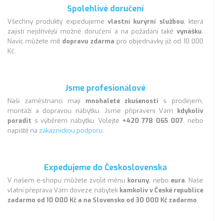
Spolehlivé doručení
Všechny produkty expedujeme
vlastní kurýrní službou
, která
zajistí nejdřívější možné doručení a na požádání také
vynášku
.
Navíc můžete mít
dopravu zdarma
pro objednávky již od 10 000
Kč.
Jsme profesionálové
Naši zaměstnanci mají
mnohaleté zkušenosti
s prodejem,
montáží a dopravou nábytku. Jsme připraveni Vám
kdykoliv
poradit
s výběrem nábytku. Volejte
+420 778 065 007
, nebo
napiště na
zákaznickou podporu
.
Expedujeme do Československa
V našem e-shopu můžete zvolit měnu
koruny
, nebo
eura
. Naše
vlatní přeprava Vám doveze nábytek
kamkoliv v České republice
zadarmo od 10 000 Kč a na Slovensko od 30 000 Kč zadarmo
.