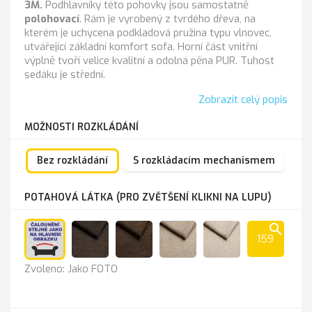
3M.
Podhlavníky této pohovky jsou samostatně
polohovací
. Rám je vyrobený z tvrdého dřeva, na
kterém je uchycena podkladová pružina typu vlnovec,
utvářející základní komfort sofa. Horní část vnitřní
výplně tvoří velice kvalitní a odolná pěna PUR. Tuhost
sedáku je střední.
Zobrazit celý popis
MOŽNOSTI ROZKLÁDÁNÍ
Bez rozkládání
S rozkládacím mechanismem
POTAHOVÁ LÁTKA (PRO ZVĚTŠENÍ KLIKNI NA LUPU)
search
159
Jako
Lira
Lira
Lira
Lira
Zvoleno: Jako FOTO
FOTO
1201
1202
1203
1204
chocolate
brown
beige
almond