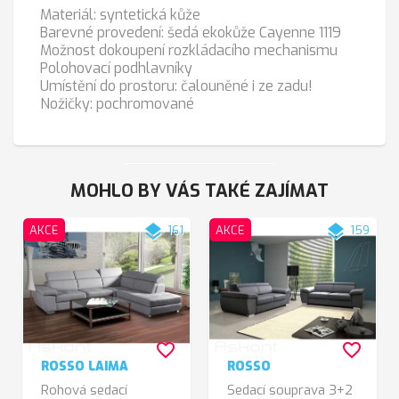
Materiál: syntetická kůže
Barevné provedení: šedá ekokůže Cayenne 1119
Možnost dokoupení rozkládacího mechanismu
Polohovací podhlavníky
Umístění do prostoru: čalouněné i ze zadu!
Nožičky: pochromované
MOHLO BY VÁS TAKÉ ZAJÍMAT
layers
layers
AKCE
161
AKCE
159
favorite_border
favorite_border
ROSSO LAIMA
ROSSO
Rohová sedací
Sedací souprava 3+2