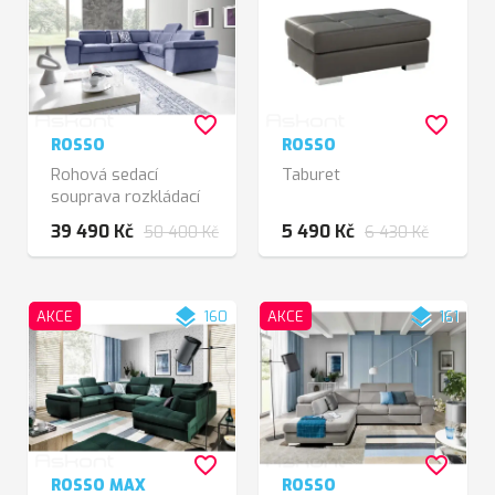
favorite_border
favorite_border
ROSSO
ROSSO
Rohová sedací
Taburet
souprava rozkládací
39 490 Kč
5 490 Kč
50 400 Kč
6 430 Kč
layers
layers
AKCE
160
AKCE
161
favorite_border
favorite_border
ROSSO MAX
ROSSO