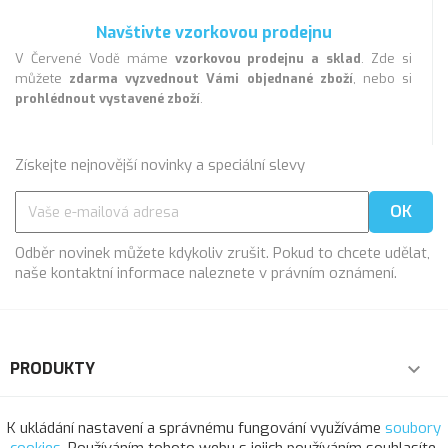
Navštivte vzorkovou prodejnu
V Červené Vodě máme
vzorkovou prodejnu a sklad
. Zde si
můžete
zdarma vyzvednout Vámi objednané zboží
, nebo si
prohlédnout vystavené zboží
.
Získejte nejnovější novinky a speciální slevy
Odběr novinek můžete kdykoliv zrušit. Pokud to chcete udělat,
naše kontaktní informace naleznete v právním oznámení.
PRODUKTY

NAŠE SPOLEČNOST

K ukládání nastavení a správnému fungování využíváme
soubory