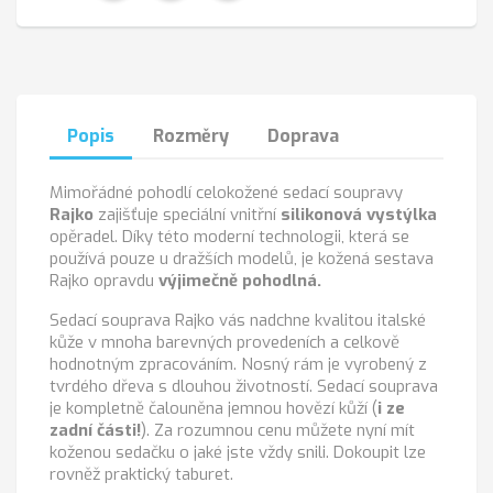
Popis
Rozměry
Doprava
Mimořádné pohodlí celokožené sedací soupravy
Rajko
zajišťuje speciální vnitřní
silikonová vystýlka
opěradel. Díky této moderní technologii, která se
používá pouze u dražších modelů, je kožená sestava
Rajko opravdu
výjimečně pohodlná.
Sedací souprava Rajko vás nadchne kvalitou italské
kůže v mnoha barevných provedeních a celkově
hodnotným zpracováním. Nosný rám je vyrobený z
tvrdého dřeva s dlouhou životností. Sedací souprava
je kompletně čalouněna jemnou hovězí kůží (
i ze
zadní části!
). Za rozumnou cenu můžete nyní mít
koženou sedačku o jaké jste vždy snili. Dokoupit lze
rovněž praktický taburet.