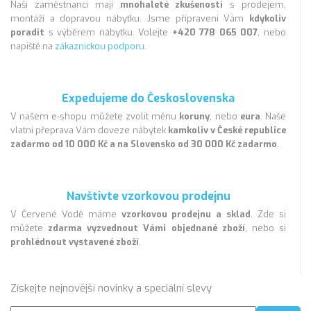
Naši zaměstnanci mají
mnohaleté zkušenosti
s prodejem,
montáží a dopravou nábytku. Jsme připraveni Vám
kdykoliv
poradit
s výběrem nábytku. Volejte
+420 778 065 007
, nebo
napiště na
zákaznickou podporu
.
Expedujeme do Československa
V našem e-shopu můžete zvolit měnu
koruny
, nebo
eura
. Naše
vlatní přeprava Vám doveze nábytek
kamkoliv v České republice
zadarmo od 10 000 Kč a na Slovensko od 30 000 Kč zadarmo
.
Navštivte vzorkovou prodejnu
V Červené Vodě máme
vzorkovou prodejnu a sklad
. Zde si
můžete
zdarma vyzvednout Vámi objednané zboží
, nebo si
prohlédnout vystavené zboží
.
Získejte nejnovější novinky a speciální slevy