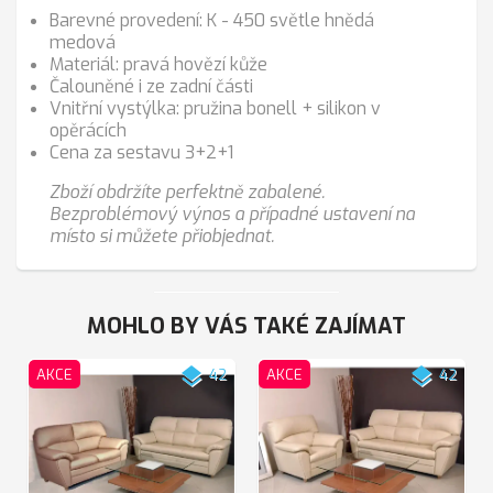
Barevné provedení: K - 450 světle hnědá
medová
Materiál: pravá hovězí kůže
Čalouněné i ze zadní části
Vnitřní vystýlka: pružina bonell + silikon v
opěrácích
Cena za sestavu 3+2+1
Zboží obdržíte perfektně zabalené.
Bezproblémový výnos a případné ustavení na
místo si můžete přiobjednat.
MOHLO BY VÁS TAKÉ ZAJÍMAT
layers
layers
AKCE
42
AKCE
42