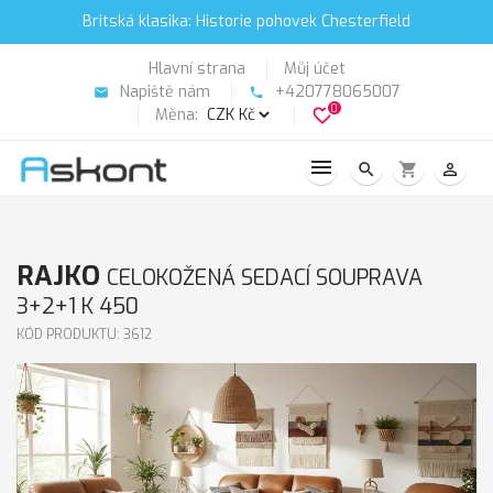
Britská klasika: Historie pohovek Chesterfield
Hlavní strana
Můj účet
Napiště nám
+420778065007
email
phone
0
Měna:
favorite_border
search
shopping_cart
person_outline
RAJKO
CELOKOŽENÁ SEDACÍ SOUPRAVA
3+2+1 K 450
KÓD PRODUKTU: 3612