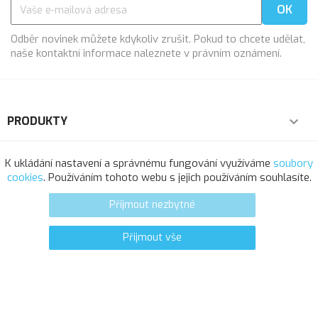
Odběr novinek můžete kdykoliv zrušit. Pokud to chcete udělat,
naše kontaktní informace naleznete v právním oznámení.
PRODUKTY

NAŠE SPOLEČNOST

K ukládání nastavení a správnému fungování využíváme
soubory
cookies
. Používáním tohoto webu s jejich používáním souhlasíte.
VÁŠ ÚČET

Přijmout nezbytné
INFORMACE O OBCHODU
Přijmout vše
0
favorite_border
© 2025 - Softresource, spol. s r.o.