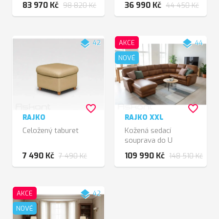
83 970 Kč
36 990 Kč
98 820 Kč
44 450 Kč
layers
layers
42
AKCE
44
NOVÉ
favorite_border
favorite_border
RAJKO
RAJKO XXL
Celožený taburet
Kožená sedací
souprava do U
7 490 Kč
109 990 Kč
7 490 Kč
148 510 Kč
layers
AKCE
42
NOVÉ