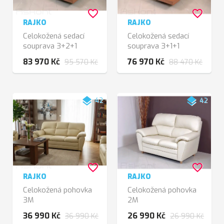
favorite_border
favorite_border
RAJKO
RAJKO
Celokožená sedací
Celokožená sedací
souprava 3+2+1
souprava 3+1+1
83 970 Kč
76 970 Kč
95 570 Kč
88 470 Kč
layers
layers
42
42
favorite_border
favorite_border
RAJKO
RAJKO
Celokožená pohovka
Celokožená pohovka
3M
2M
36 990 Kč
26 990 Kč
36 990 Kč
26 990 Kč