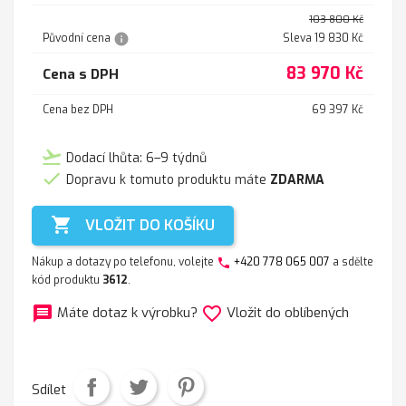
103 800 Kč
info
Původní cena
Sleva 19 830 Kč
83 970 Kč
Cena s DPH
Cena bez DPH
69 397 Kč
flight_takeoff
Dodací lhůta: 6–9 týdnů

Dopravu k tomuto produktu máte
ZDARMA

VLOŽIT DO KOŠÍKU
Nákup a dotazy po telefonu, volejte
+420 778 065 007
a sdělte
phone
kód produktu
3612
.
message
favorite_border
Máte dotaz k výrobku?
Vložit do oblíbených
Sdílet