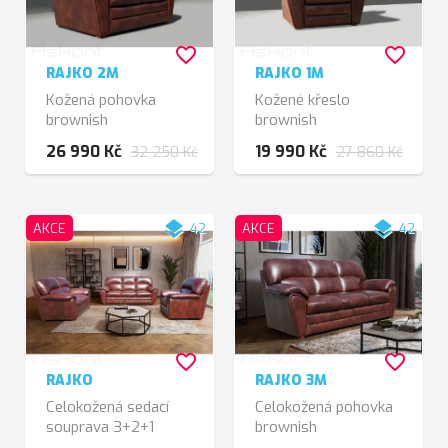
favorite_border
favorite_border
RAJKO 2M
RAJKO 1M
Kožená pohovka
Kožené křeslo
brownish
brownish
26 990 Kč
19 990 Kč
32 250 Kč
27 860 Kč
layers
layers
AKCE
42
AKCE
42
favorite_border
favorite_border
RAJKO
RAJKO 3M
Celokožená sedací
Celokožená pohovka
souprava 3+2+1
brownish
brownish