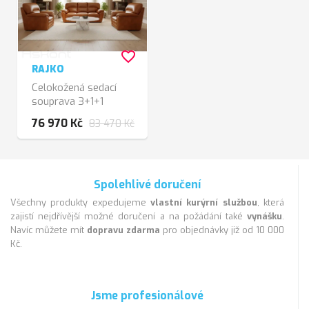
favorite_border
RAJKO
Celokožená sedací
souprava 3+1+1
hnědooranž
76 970 Kč
83 470 Kč
Spolehlivé doručení
Všechny produkty expedujeme
vlastní kurýrní službou
, která
zajistí nejdřívější možné doručení a na požádání také
vynášku
.
Navíc můžete mít
dopravu zdarma
pro objednávky již od 10 000
Kč.
Jsme profesionálové