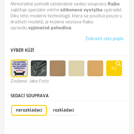
Mimořádné pohodlí celokožené sedací soupravy
Rajko
zajišťuje speciální vnitřní
silikonová vystýlka
opěradel.
Díky této moderní technologii, která se používá pouze u
dražších modelů, je kožená sestava Rajko
opravdu
výjimečně pohodlná.
Zobrazit celý popis
VÝBĚR KŮŽÍ
search
42
Jako
Anthrazit
Cappucino
K-
K
Zvoleno: Jako Foto
Foto
100
-
sl.kost
211
SEDACÍ SOUPRAVA
nerozkládací
rozkládací