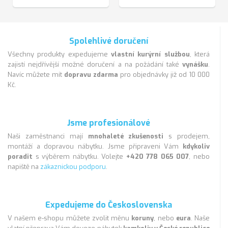
Spolehlivé doručení
Všechny produkty expedujeme
vlastní kurýrní službou
, která
zajistí nejdřívější možné doručení a na požádání také
vynášku
.
Navíc můžete mít
dopravu zdarma
pro objednávky již od 10 000
Kč.
Jsme profesionálové
Naši zaměstnanci mají
mnohaleté zkušenosti
s prodejem,
montáží a dopravou nábytku. Jsme připraveni Vám
kdykoliv
poradit
s výběrem nábytku. Volejte
+420 778 065 007
, nebo
napiště na
zákaznickou podporu
.
Expedujeme do Československa
V našem e-shopu můžete zvolit měnu
koruny
, nebo
eura
. Naše