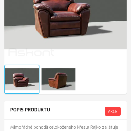
POPIS PRODUKTU
AKCE
Mimořádné pohodlí celokoženého křesla Rajko zajišťuje