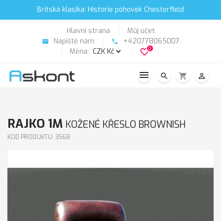
Britská klasika: Historie pohovek Chesterfield
Hlavní strana
Můj účet
Napiště nám
+420778065007
email
phone
0
Měna:
favorite_border
search
shopping_cart
person_outline
RAJKO 1M
KOŽENÉ KŘESLO BROWNISH
KÓD PRODUKTU: 3568