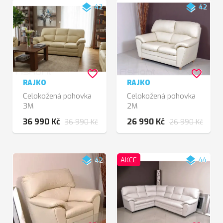
layers
layers
42
42
favorite_border
favorite_border
RAJKO
RAJKO
Celokožená pohovka
Celokožená pohovka
3M
2M
36 990 Kč
26 990 Kč
36 990 Kč
26 990 Kč
layers
layers
42
AKCE
44