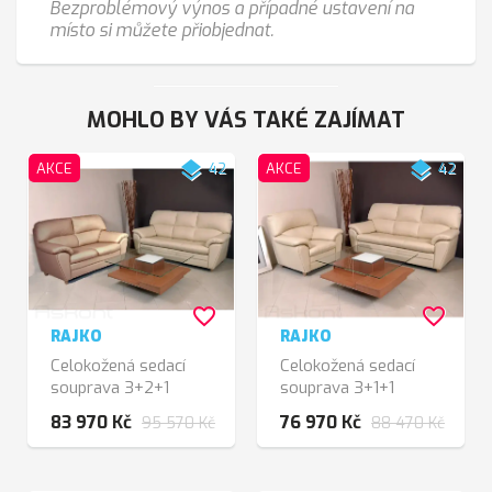
Bezproblémový výnos a případné ustavení na
místo si můžete přiobjednat.
MOHLO BY VÁS TAKÉ ZAJÍMAT
layers
layers
AKCE
42
AKCE
42
favorite_border
favorite_border
RAJKO
RAJKO
Celokožená sedací
Celokožená sedací
souprava 3+2+1
souprava 3+1+1
83 970 Kč
76 970 Kč
95 570 Kč
88 470 Kč