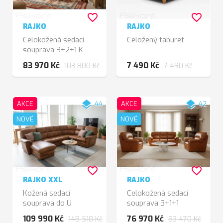
favorite_border
favorite_border
RAJKO
RAJKO
Celokožená sedací
Celožený taburet
souprava 3+2+1 K
450
83 970 Kč
7 490 Kč
103 800 Kč
7 490 Kč
layers
layers
AKCE
44
AKCE
42
NOVÉ
NOVÉ
favorite_border
favorite_border
RAJKO XXL
RAJKO
Kožená sedací
Celokožená sedací
souprava do U
souprava 3+1+1
hnědooranž
109 990 Kč
76 970 Kč
148 510 Kč
83 470 Kč