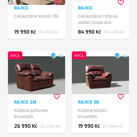
favorite_border
favorite_border
RAJKO
RAJKO
Celokožené křeslo 1M
Celokožená rohová
sedací souprava
19 990 Kč
84 990 Kč
19 990 Kč
96 490 Kč
layers
layers
AKCE
42
AKCE
42
favorite_border
favorite_border
RAJKO 2M
RAJKO 1M
Kožená pohovka
Kožené křeslo
brownish
brownish
26 990 Kč
19 990 Kč
32 250 Kč
27 860 Kč