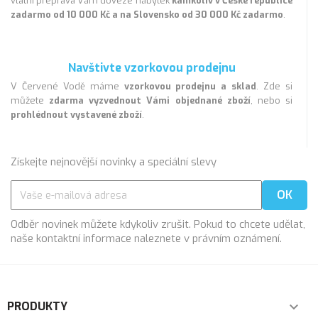
vlatní přeprava Vám doveze nábytek
kamkoliv v České republice
zadarmo od 10 000 Kč a na Slovensko od 30 000 Kč zadarmo
.
Navštivte vzorkovou prodejnu
V Červené Vodě máme
vzorkovou prodejnu a sklad
. Zde si
můžete
zdarma vyzvednout Vámi objednané zboží
, nebo si
prohlédnout vystavené zboží
.
Získejte nejnovější novinky a speciální slevy
Odběr novinek můžete kdykoliv zrušit. Pokud to chcete udělat,
naše kontaktní informace naleznete v právním oznámení.
PRODUKTY
