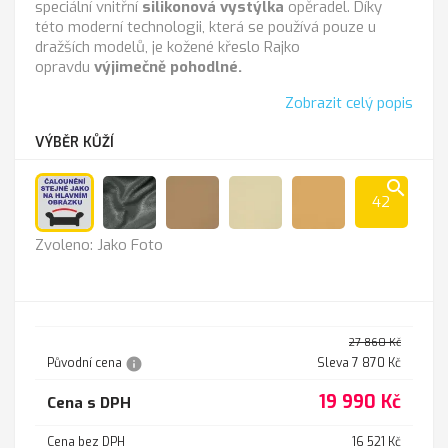
speciální vnitřní
silikonová vystýlka
opěradel. Díky
této moderní technologii, která se používá pouze u
dražších modelů, je kožené křeslo Rajko
opravdu
výjimečně pohodlné.
Zobrazit celý popis
VÝBĚR KŮŽÍ
search
42
Jako
Anthrazit
Cappucino
K-
K
Zvoleno: Jako Foto
Foto
100
-
sl.kost
211
27 860 Kč
info
Původní cena
Sleva 7 870 Kč
19 990 Kč
Cena s DPH
Cena bez DPH
16 521 Kč