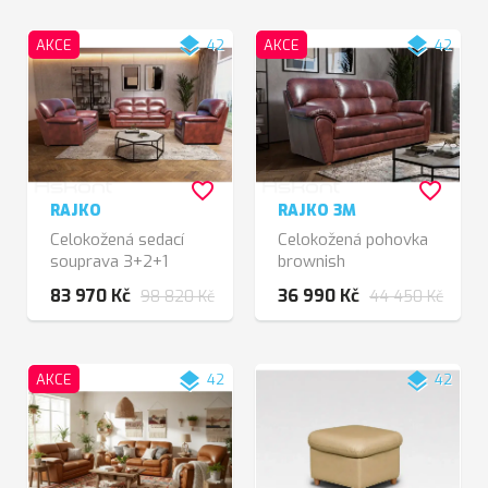
layers
layers
AKCE
42
AKCE
42
favorite_border
favorite_border
RAJKO
RAJKO 3M
Celokožená sedací
Celokožená pohovka
souprava 3+2+1
brownish
brownish
83 970 Kč
36 990 Kč
98 820 Kč
44 450 Kč
layers
layers
AKCE
42
42