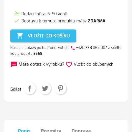
flight_takeoff
Dodací lhůta: 6–9 týdnů

Dopravu k tomuto produktu máte
ZDARMA

VLOŽIT DO KOŠÍKU
Nákup a dotazy po telefonu, volejte
+420 778 065 007
a sdělte
phone
kód produktu
3568
.
message
favorite_border
Máte dotaz k výrobku?
Vložit do oblíbených
Sdílet
Popis
Rozměry
Doprava