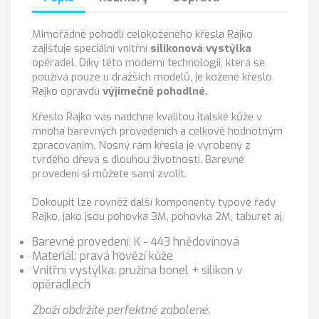
Mimořádné pohodlí celokoženého křesla Rajko
zajišťuje speciální vnitřní
silikonová vystýlka
opěradel. Díky této moderní technologii, která se
používá pouze u dražších modelů, je kožené křeslo
Rajko opravdu
výjimečně pohodlné.
Křeslo Rajko vás nadchne kvalitou italské kůže v
mnoha barevných provedeních a celkově hodnotným
zpracováním. Nosný rám křesla je vyrobený z
tvrdého dřeva s dlouhou životností. Barevné
provedení si můžete sami zvolit.
Dokoupit lze rovněž další komponenty typové řady
Rajko, jako jsou pohovka 3M, pohovka 2M, taburet aj.
Barevné provedení: K - 443 hnědovínová
Materiál: pravá hovězí kůže
Vnitřní vystýlka: pružina bonel + silikon v
opěradlech
Zboží obdržíte perfektně zabalené.