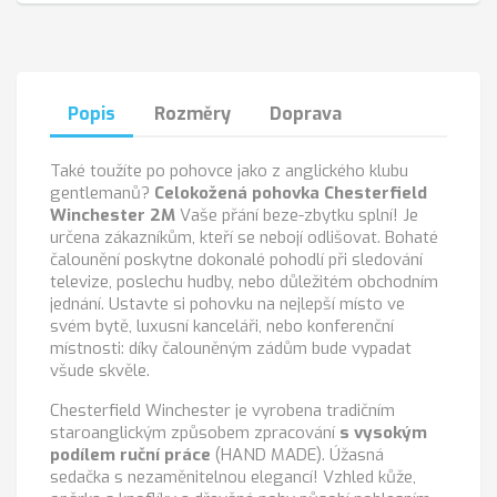
Popis
Rozměry
Doprava
Také toužíte po pohovce jako z anglického klubu
gentlemanů?
Celokožená pohovka Chesterfield
Winchester 2M
Vaše přání beze-zbytku splní! Je
určena zákazníkům, kteří se nebojí odlišovat. Bohaté
čalounění poskytne dokonalé pohodlí při sledování
televize, poslechu hudby, nebo důležitém obchodním
jednání. Ustavte si pohovku na nejlepší místo ve
svém bytě, luxusní kanceláři, nebo konferenční
místnosti: díky čalouněným zádům bude vypadat
všude skvěle.
Chesterfield Winchester je vyrobena tradičním
staroanglickým způsobem zpracování
s vysokým
podílem ruční práce
(HAND MADE). Úžasná
sedačka s nezaměnitelnou elegancí! Vzhled kůže,