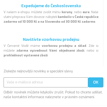
Expedujeme do Československa
V našem e-shopu můžete zvolit měnu
koruny
, nebo
eura
. Naše
vlatní přeprava Vám doveze nábytek
kamkoliv v České republice
zadarmo od 10 000 Kč a na Slovensko od 30 000 Kč zadarmo
.
Navštivte vzorkovou prodejnu
V Červené Vodě máme
vzorkovou prodejnu a sklad
. Zde si
můžete
zdarma vyzvednout Vámi objednané zboží
, nebo si
prohlédnout vystavené zboží
.
Získejte nejnovější novinky a speciální slevy
Odběr novinek můžete kdykoliv zrušit. Pokud to chcete udělat,
naše kontaktní informace naleznete v právním oznámení.