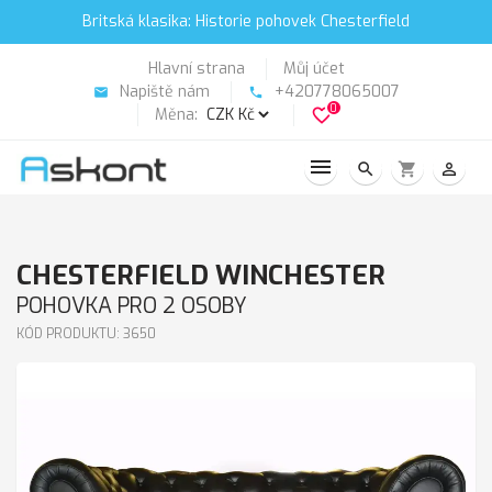
Britská klasika: Historie pohovek Chesterfield
Hlavní strana
Můj účet
Napiště nám
+420778065007
email
phone
0
Měna:
favorite_border
search
shopping_cart
person_outline
CHESTERFIELD WINCHESTER
POHOVKA PRO 2 OSOBY
KÓD PRODUKTU: 3650