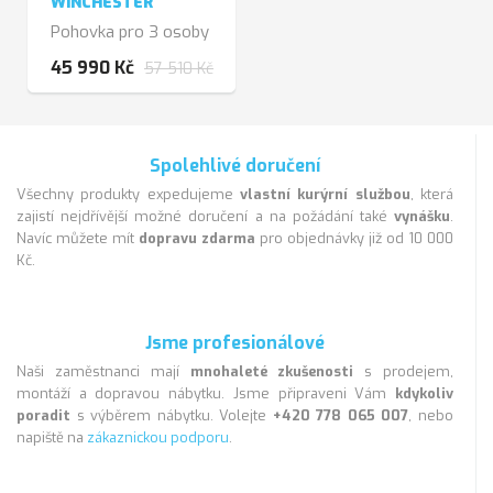
WINCHESTER
Pohovka pro 3 osoby
45 990 Kč
57 510 Kč
Spolehlivé doručení
Všechny produkty expedujeme
vlastní kurýrní službou
, která
zajistí nejdřívější možné doručení a na požádání také
vynášku
.
Navíc můžete mít
dopravu zdarma
pro objednávky již od 10 000
Kč.
Jsme profesionálové
Naši zaměstnanci mají
mnohaleté zkušenosti
s prodejem,
montáží a dopravou nábytku. Jsme připraveni Vám
kdykoliv
poradit
s výběrem nábytku. Volejte
+420 778 065 007
, nebo
napiště na
zákaznickou podporu
.