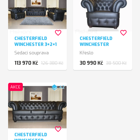
favorite_border
favorite_border
CHESTERFIELD
CHESTERFIELD
WINCHESTER 3+2+1
WINCHESTER
Sedací souprava
Křeslo
113 970 Kč
30 990 Kč
126 380 Kč
38 500 Kč
layers
AKCE
42
favorite_border
CHESTERFIELD