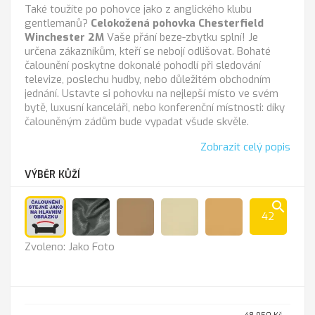
Také toužíte po pohovce jako z anglického klubu
gentlemanů?
Celokožená pohovka Chesterfield
Winchester 2M
Vaše přání beze-zbytku splní! Je
určena zákazníkům, kteří se nebojí odlišovat. Bohaté
čalounění poskytne dokonalé pohodlí při sledování
televize, poslechu hudby, nebo důležitém obchodním
jednání. Ustavte si pohovku na nejlepší místo ve svém
bytě, luxusní kanceláři, nebo konferenční místnosti: díky
čalouněným zádům bude vypadat všude skvěle.
Zobrazit celý popis
VÝBĚR KŮŽÍ
search
42
Jako
Anthrazit
Cappucino
K-
K
Zvoleno: Jako Foto
Foto
100
-
sl.kost
211