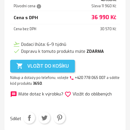
48 950 Kč
info
Původní cena
Sleva 11 960 Kč
36 990 Kč
Cena s DPH
Cena bez DPH
30 570 Kč
flight_takeoff
Dodací lhůta: 6–9 týdnů

Dopravu k tomuto produktu máte
ZDARMA

VLOŽIT DO KOŠÍKU
Nákup a dotazy po telefonu, volejte
+420 778 065 007
a sdělte
phone
kód produktu
3650
.
message
favorite_border
Máte dotaz k výrobku?
Vložit do oblíbených
Sdílet