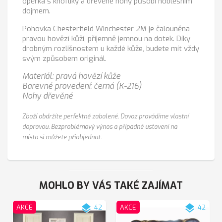
opěrka s knoflíky a dřevěné nohy působí noblesním
dojmem.
Pohovka Chesterfield Winchester 2M je čalouněna
pravou hovězí kůží, příjemně jemnou na dotek. Díky
drobným rozlišnostem u každé kůže, budete mít vždy
svým způsobem originál.
Materiál: pravá hovězí kůže
Barevné provedení: černá (K-216)
Nohy dřevěné
Zboží obdržíte perfektně zabalené. Dovoz provádíme vlastní
dopravou. Bezproblémový výnos a případné ustavení na
místo si můžete přiobjednat.
MOHLO BY VÁS TAKÉ ZAJÍMAT
layers
layers
AKCE
42
AKCE
42