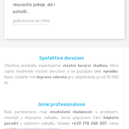
obývacího pokoje, ale i
pohodlí...
pokračovat ve čtení
Spolehlivé doručení
Všechny produkty expedujeme
vlastní kurýrní službou
, která
zajistí nejdřívější možné doručení a na požádání také
vynášku
.
Navíc můžete mít
dopravu zdarma
pro objednávky již od 10 000
Kč.
Jsme profesionálové
Naši zaměstnanci mají
mnohaleté zkušenosti
s prodejem,
montáží a dopravou nábytku. Jsme připraveni Vám
kdykoliv
poradit
s výběrem nábytku. Volejte
+420 778 065 007
, nebo