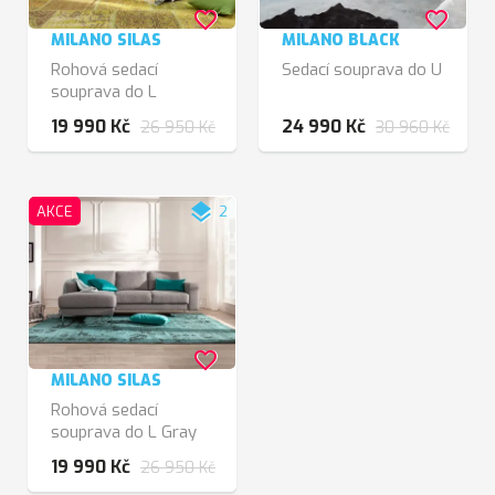
favorite_border
favorite_border
MILANO SILAS
MILANO BLACK
Rohová sedací
Sedací souprava do U
souprava do L
19 990 Kč
24 990 Kč
26 950 Kč
30 960 Kč
layers
AKCE
2
favorite_border
MILANO SILAS
Rohová sedací
souprava do L Gray
19 990 Kč
26 950 Kč