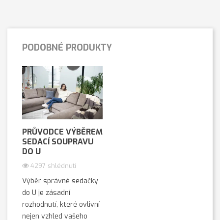
PODOBNÉ PRODUKTY
PRŮVODCE VÝBĚREM
SEDACÍ SOUPRAVU
DO U
4297 shlédnutí
Výběr správné sedačky
do U je zásadní
rozhodnutí, které ovlivní
nejen vzhled vašeho