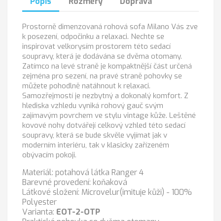
Popis
Rozměry
Doprava
Prostorně dimenzovaná rohová sofa Milano Vás zve
k posezení, odpočinku a relaxaci. Nechte se
inspirovat velkorysím prostorem této sedací
soupravy, která je dodávána se dvěma otomany.
Zatímco na levé straně je kompaktnější část určená
zejména pro sezení, na pravé straně pohovky se
můžete pohodlně natáhnout k relaxaci.
Samozřejmostí je nezbytný a dokonalý komfort. Z
hlediska vzhledu vyniká rohový gauč svým
zajímavým povrchem ve stylu vintage kůže. Leštěné
kovové nohy dotvářejí celkový vzhled této sedací
soupravy, která se bude skvěle vyjímat jak v
moderním interiéru, tak v klasicky zařízeném
obývacím pokoji.
Materiál: potahová látka Ranger 4
Barevné provedení: koňaková
Látkové složení: Microvelur(imituje kůži) - 100%
Polyester
Varianta:
EOT-2-OTP