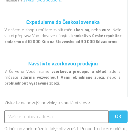
napiště na
zákaznickou podporu
.
Expedujeme do Československa
V našem e-shopu můžete zvolit měnu
koruny
, nebo
eura
. Naše
vlatní přeprava Vám doveze nábytek
kamkoliv v České republice
zadarmo od 10 000 Kč a na Slovensko od 30 000 Kč zadarmo
.
Navštivte vzorkovou prodejnu
V Červené Vodě máme
vzorkovou prodejnu a sklad
. Zde si
můžete
zdarma vyzvednout Vámi objednané zboží
, nebo si
prohlédnout vystavené zboží
.
Získejte nejnovější novinky a speciální slevy
Odběr novinek můžete kdykoliv zrušit. Pokud to chcete udělat,