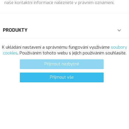
naše kontaktní informace naleznete v právním oznámení.
PRODUKTY

NAŠE SPOLEČNOST

K ukládání nastavení a správnému fungování využíváme
soubory
cookies
. Používáním tohoto webu s jejich používáním souhlasíte.
VÁŠ ÚČET

Přijmout nezbytné
INFORMACE O OBCHODU
Přijmout vše
0
favorite_border
© 2025 - Softresource, spol. s r.o.