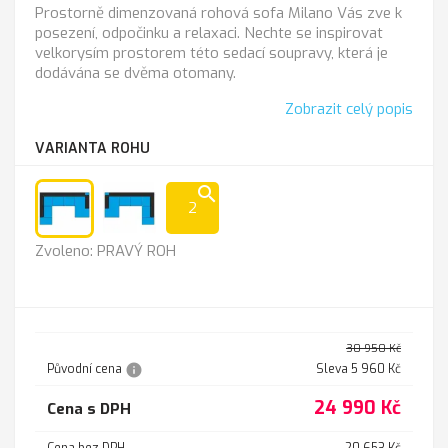
Prostorně dimenzovaná rohová sofa Milano Vás zve k
posezení, odpočinku a relaxaci. Nechte se inspirovat
velkorysím prostorem této sedací soupravy, která je
dodávána se dvěma otomany.
Zobrazit celý popis
VARIANTA ROHU
search
2
PRAVÝ
LEVÝ
Zvoleno: PRAVÝ ROH
ROH
ROH
30 950 Kč
info
Původní cena
Sleva 5 960 Kč
24 990 Kč
Cena s DPH