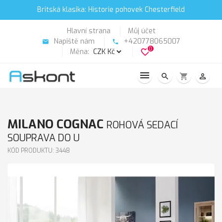
Britská klasika: Historie pohovek Chesterfield
Hlavní strana
Můj účet
Napiště nám
+420778065007
email
phone
0
Měna:
favorite_border
search
shopping_cart
person_outline
MILANO COGNAC
ROHOVÁ SEDACÍ
SOUPRAVA DO U
KÓD PRODUKTU: 3448