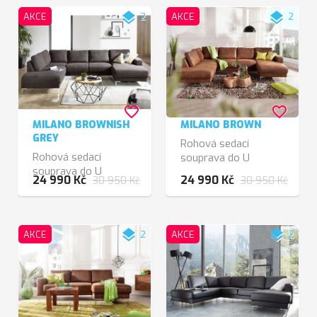
layers
layers
AKCE
2
AKCE
2
favorite_border
favorite_border
MILANO BROWNISH
MILANO BROWN
GREY
Rohová sedací
Rohová sedací
souprava do U
souprava do U
24 990 Kč
24 990 Kč
30 950 Kč
30 950 Kč
layers
layers
AKCE
2
AKCE
2