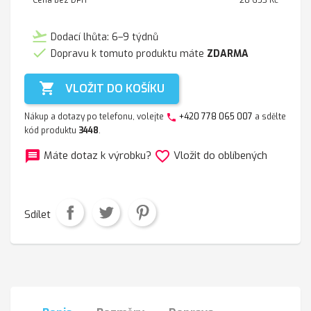
Cena bez DPH
20 653 Kč
flight_takeoff
Dodací lhůta: 6–9 týdnů

Dopravu k tomuto produktu máte
ZDARMA

VLOŽIT DO KOŠÍKU
Nákup a dotazy po telefonu, volejte
+420 778 065 007
a sdělte
phone
kód produktu
3448
.
message
favorite_border
Máte dotaz k výrobku?
Vložit do oblíbených
Sdílet