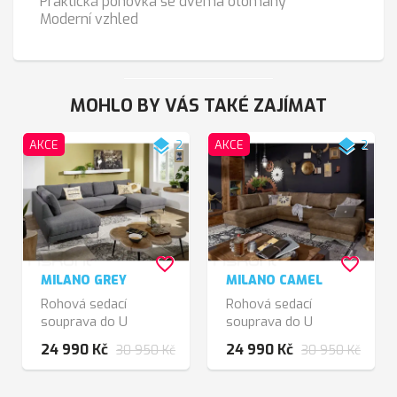
Praktická pohovka se dvěma otomany
Moderní vzhled
MOHLO BY VÁS TAKÉ ZAJÍMAT
layers
layers
AKCE
2
AKCE
2
favorite_border
favorite_border
MILANO GREY
MILANO CAMEL
Rohová sedací
Rohová sedací
souprava do U
souprava do U
24 990 Kč
24 990 Kč
30 950 Kč
30 950 Kč