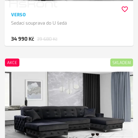
favorite_border
VERSO
Sedací souprava do U šedá
34 990 Kč
39 680 Kč
AKCE
SKLADEM