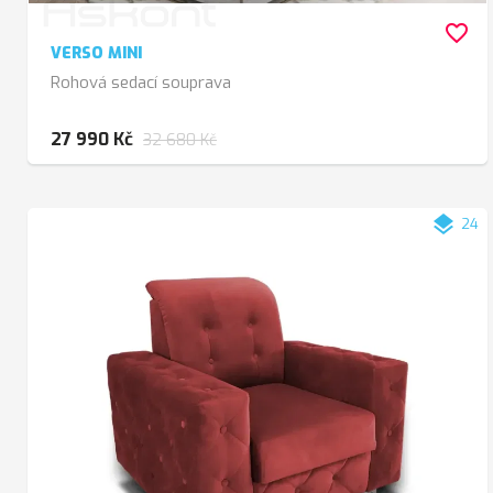
favorite_border
VERSO MINI
Rohová sedací souprava
27 990 Kč
32 680 Kč
layers
24