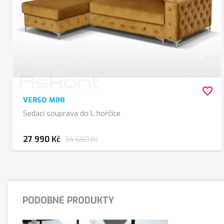
favorite_border
VERSO MINI
Sedací souprava do L hořčice
27 990 Kč
34 680 Kč
PODOBNÉ PRODUKTY