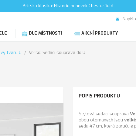
Britská klasika: Historie pohovek Chesterfield
Napišt
email
ELE
DLE MÍSTNOSTI
AKČNÍ PRODUKTY
avy tvaru U
Verso: Sedací souprava do U
POPIS PRODUKTU
Stylová sedací souprava
Ve
obou otomanech jsou
velké
sedu 47 cm, která zaručuje 