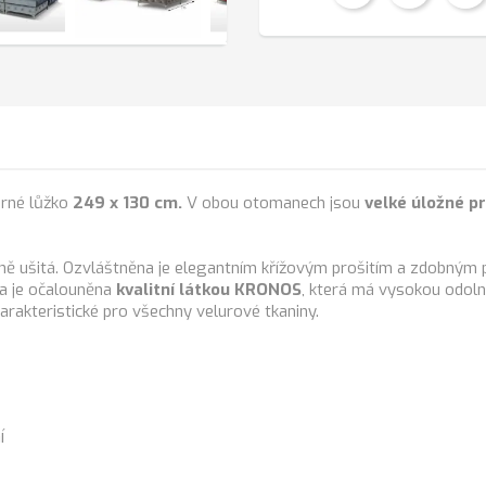
orné lůžko
249 x 130 cm.
V obou otomanech jsou
velké úložné p
ně ušitá. Ozvláštněna je elegantním křížovým prošitím a zdobným p
fa je očalouněna
kvalitní látkou KRONOS
, která má vysokou odolno
arakteristické pro všechny velurové tkaniny.
í