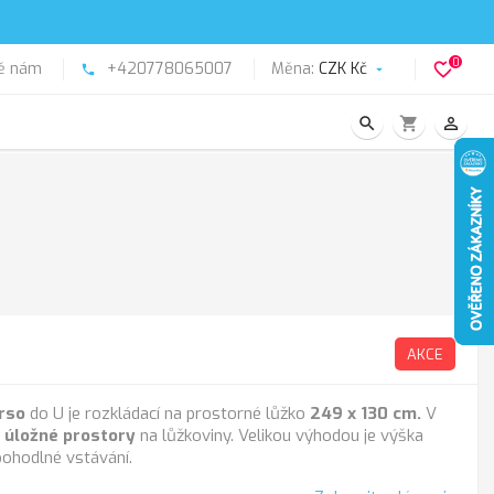
0
ě nám
+420778065007
Měna:
CZK Kč
favorite_border
phone

search
shopping_cart
person_outline
AKCE
rso
do U je rozkládací na prostorné lůžko
249 x 130 cm.
V
 úložné prostory
na lůžkoviny. Velikou výhodou je výška
pohodlné vstávání.