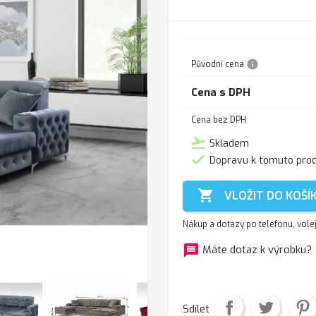
info
Původní cena
Cena s DPH
Cena bez DPH
flight_takeoff
Skladem

Dopravu k tomuto pro

VLOŽIT DO KOŠÍ
Nákup a dotazy po telefonu, vole
message
f
Máte dotaz k výrobku?
Sdílet