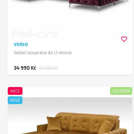
favorite_border
VERSO
Sedací souprava do U vínová
34 990 Kč
41 690 Kč
AKCE
SKLADEM
NOVÉ