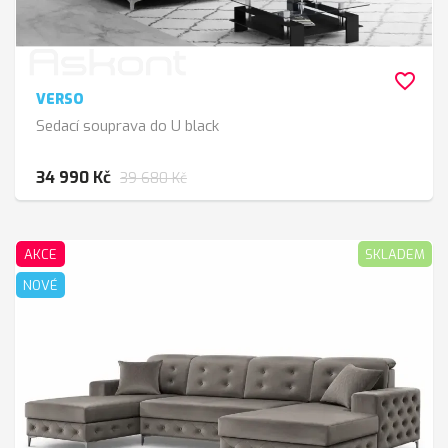
favorite_border
VERSO
Sedací souprava do U black
34 990 Kč
39 680 Kč
AKCE
SKLADEM
NOVÉ