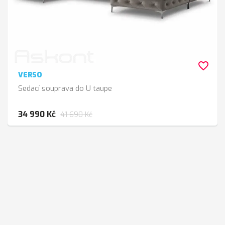
favorite_border
VERSO
Sedací souprava do U taupe
34 990 Kč
41 690 Kč