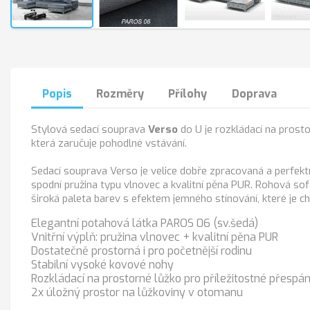
Popis
Rozměry
Přílohy
Doprava
Stylová sedací souprava
Verso
do U je rozkládací na prost
která zaručuje pohodlné vstávání.
Sedací souprava Verso je velice dobře zpracovaná a perfekt
spodní pružina typu vlnovec a kvalitní pěna PUR. Rohová so
široká paleta barev s efektem jemného stínování, které je ch
Elegantní potahová látka PAROS 06 (sv.šedá)
Vnitřní výplň: pružina vlnovec + kvalitní pěna PUR
Dostatečně prostorná i pro početnější rodinu
Stabilní vysoké kovové nohy
Rozkládací na prostorné lůžko pro příležitostné přespán
2x úložný prostor na lůžkoviny v otomanu