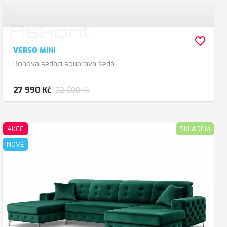
favorite_border
VERSO MINI
Rohová sedací souprava šedá
27 990 Kč
32 680 Kč
AKCE
SKLADEM
NOVÉ