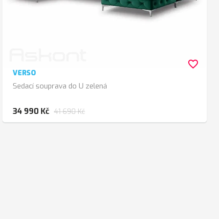
favorite_border
VERSO
Sedací souprava do U zelená
34 990 Kč
41 690 Kč