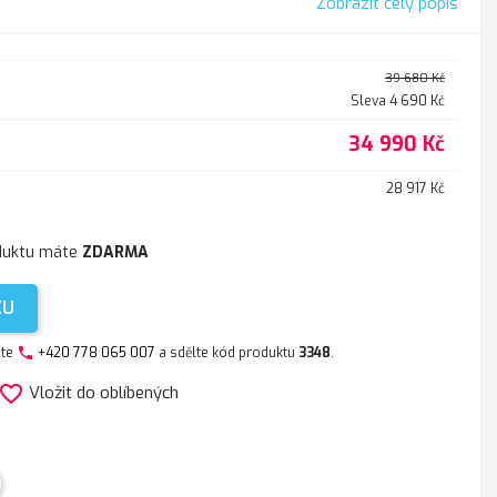
Zobrazit celý popis
39 680 Kč
Sleva 4 690 Kč
34 990 Kč
28 917 Kč
duktu máte
ZDARMA
KU
jte
+420 778 065 007
a sdělte kód produktu
3348
.
phone
avorite_border
Vložit do oblíbených