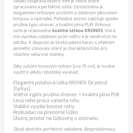
Sedací souprava Bolero mini je velice dobře
zpracovaná a perfektně ušitá. Ozvláštněna je
elegantním křížovým prošitím a zdobným pikováním
korpusu a opěradel. Pohodlné sezení zajišťuje spodní
pružina typu vlnovec a kvalitní pěna PUR. Rohová
sofa je očalouněna
kvalitní látkou KRONOS
, která
má vysokou odolnost proti oděru a je nenáročná na
údržbu. K dispozici je široká paleta barev s efektem
jemného stínování, které je charakteristické pro
všechny velurové tkaniny.
Díky vyšším kovovým nohám (cca 15 cm), je možné
využít k úklidu robotický vysavač.
Elegantní potahová látka KRONOS 04 petrol
(tyrkys)
Vnitřní výplň: pružina vlnovec + kvalitní pěna PUR
Levá nebo pravá varianta rohu
Stabilní vysoké kovové nohy
Rozkládací na prostorné lůžko
Úložný prostor na lůžkoviny v otomanu
Zboží obdržíte perfektně zabalené. Bezproblémový