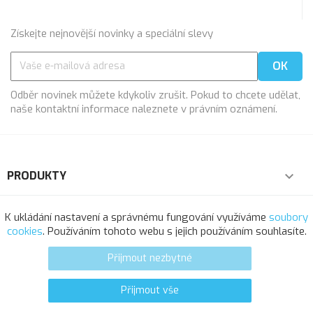
Získejte nejnovější novinky a speciální slevy
Odběr novinek můžete kdykoliv zrušit. Pokud to chcete udělat,
naše kontaktní informace naleznete v právním oznámení.
PRODUKTY

NAŠE SPOLEČNOST

K ukládání nastavení a správnému fungování využíváme
soubory
cookies
. Používáním tohoto webu s jejich používáním souhlasíte.
VÁŠ ÚČET

Přijmout nezbytné
INFORMACE O OBCHODU
Přijmout vše
0
favorite_border
© 2025 - Softresource, spol. s r.o.