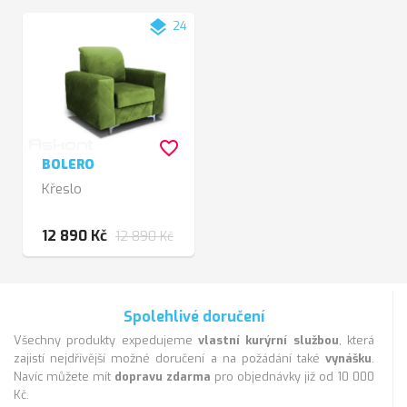
layers
24
favorite_border
BOLERO
Křeslo
12 890 Kč
12 890 Kč
Spolehlivé doručení
Všechny produkty expedujeme
vlastní kurýrní službou
, která
zajistí nejdřívější možné doručení a na požádání také
vynášku
.
Navíc můžete mít
dopravu zdarma
pro objednávky již od 10 000
Kč.