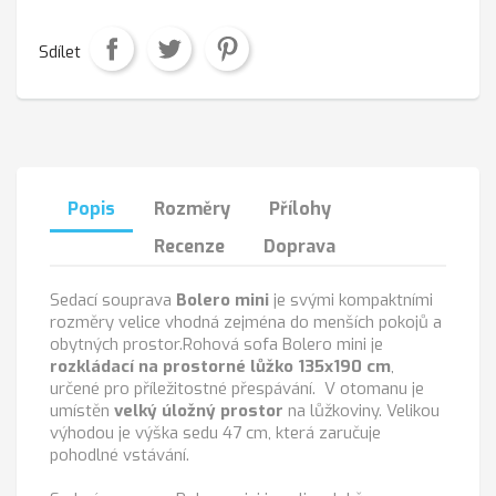
Sdílet
Popis
Rozměry
Přílohy
Recenze
Doprava
Sedací souprava
Bolero
mini
je svými kompaktními
rozměry velice vhodná zejména do menších pokojů a
obytných prostor.
Rohová sofa Bolero mini je
rozkládací na prostorné lůžko 135x190 cm
,
určené pro příležitostné přespávání. V otomanu je
umístěn
velký úložný prostor
na lůžkoviny. Velikou
výhodou je výška sedu 47 cm, která zaručuje
pohodlné vstávání.