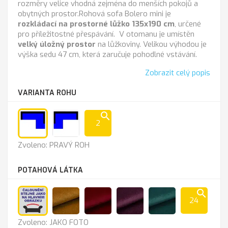
rozměry velice vhodná zejména do menších pokojů a
obytných prostor.
Rohová sofa Bolero mini je
rozkládací na prostorné lůžko 135x190 cm
, určené
pro příležitostné přespávání. V otomanu je umístěn
velký úložný prostor
na lůžkoviny. Velikou výhodou je
výška sedu 47 cm, která zaručuje pohodlné vstávání.
Zobrazit celý popis
VARIANTA ROHU
search
2
PRAVÝ
LEVÝ
Zvoleno: PRAVÝ ROH
ROH
ROH
POTAHOVÁ LÁTKA
search
24
JAKO
Kronos
Kronos
Kronos
Kronos
Zvoleno: JAKO FOTO