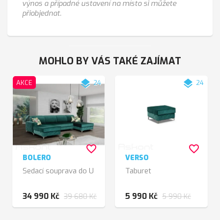
výnos a případné ustavení na místo si můžete
přiobjednat.
MOHLO BY VÁS TAKÉ ZAJÍMAT
layers
layers
AKCE
24
24
favorite_border
favorite_border
BOLERO
VERSO
Sedací souprava do U
Taburet
34 990 Kč
5 990 Kč
39 680 Kč
5 990 Kč