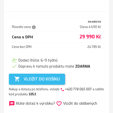
FOTO
01
02
03
04
hořčice
wine
fialová
petrol
34 680 Kč
info
Původní cena
Sleva 4 690 Kč
29 990 Kč
Cena s DPH
Cena bez DPH
24 785 Kč
flight_takeoff
Dodací lhůta: 6–9 týdnů

Dopravu k tomuto produktu máte
ZDARMA

VLOŽIT DO KOŠÍKU
Nákup a dotazy po telefonu, volejte
+420 778 065 007
a sdělte
phone
kód produktu
3353
.
message
favorite_border
Máte dotaz k výrobku?
Vložit do oblíbených