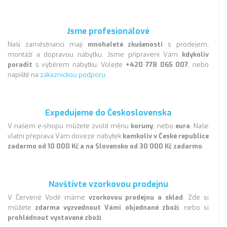
Jsme profesionálové
Naši zaměstnanci mají
mnohaleté zkušenosti
s prodejem,
montáží a dopravou nábytku. Jsme připraveni Vám
kdykoliv
poradit
s výběrem nábytku. Volejte
+420 778 065 007
, nebo
napiště na
zákaznickou podporu
.
Expedujeme do Československa
V našem e-shopu můžete zvolit měnu
koruny
, nebo
eura
. Naše
vlatní přeprava Vám doveze nábytek
kamkoliv v České republice
zadarmo od 10 000 Kč a na Slovensko od 30 000 Kč zadarmo
.
Navštivte vzorkovou prodejnu
V Červené Vodě máme
vzorkovou prodejnu a sklad
. Zde si
můžete
zdarma vyzvednout Vámi objednané zboží
, nebo si
prohlédnout vystavené zboží
.