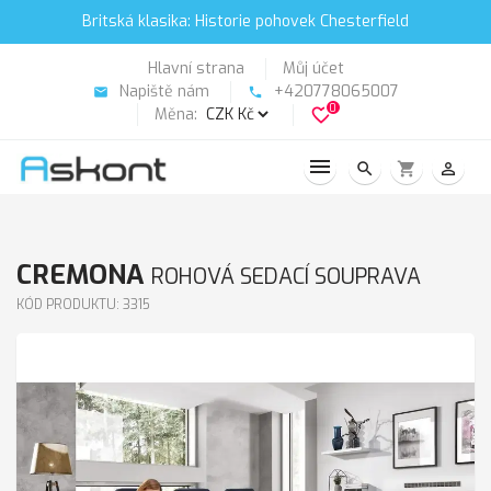
Britská klasika: Historie pohovek Chesterfield
Hlavní strana
Můj účet
Napiště nám
+420778065007
email
phone
0
Měna:
favorite_border
search
shopping_cart
person_outline
CREMONA
ROHOVÁ SEDACÍ SOUPRAVA
KÓD PRODUKTU: 3315