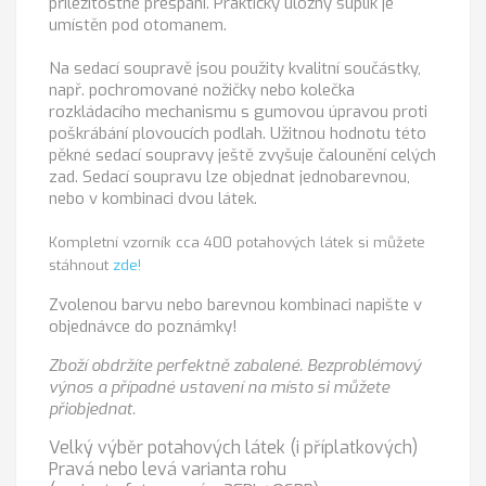
příležitostné přespání. Praktický úložný šuplík je
umístěn pod otomanem.
Na sedací soupravě jsou použity kvalitní součástky,
např. pochromované nožičky nebo kolečka
rozkládacího mechanismu s gumovou úpravou proti
poškrábání plovoucích podlah. Užitnou hodnotu této
pěkné sedací soupravy ještě zvyšuje čalounění celých
zad. Sedací soupravu lze objednat jednobarevnou,
nebo v kombinaci dvou látek.
Kompletní vzorník cca 400 potahových látek si můžete
stáhnout
zde!
Zvolenou barvu nebo barevnou kombinaci napište v
objednávce do poznámky!
Zboží obdržíte perfektně zabalené. Bezproblémový
výnos a případné ustavení na místo si můžete
přiobjednat.
Velký výběr potahových látek (i příplatkových)
Pravá nebo levá varianta rohu