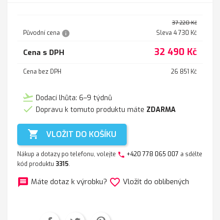
37 220 Kč
info
Původní cena
Sleva 4 730 Kč
32 490 Kč
Cena s DPH
Cena bez DPH
26 851 Kč
flight_takeoff
Dodací lhůta: 6–9 týdnů

Dopravu k tomuto produktu máte
ZDARMA

VLOŽIT DO KOŠÍKU
Nákup a dotazy po telefonu, volejte
+420 778 065 007
a sdělte
phone
kód produktu
3315
.
message
favorite_border
Máte dotaz k výrobku?
Vložit do oblíbených