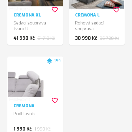
favorite_border
favorite_border
CREMONA XL
CREMONA L
Sedací souprava
Rohová sedací
tvaru U
souprava
41 990 Kč
30 990 Kč
51 710 Kč
35 720 Kč
layers
159
favorite_border
CREMONA
Podhlavník
1 990 Kč
1 990 Kč