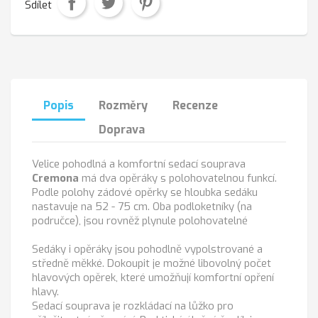
Sdílet
Popis
Rozměry
Recenze
Doprava
Velice pohodlná a komfortní sedací souprava
Cremona
má dva opěráky s polohovatelnou funkcí.
Podle polohy zádové opěrky se hloubka sedáku
nastavuje na 52 - 75 cm. Oba podloketníky (na
područce), jsou rovněž plynule polohovatelné
Sedáky i opěráky jsou pohodlně vypolstrované a
středně měkké. Dokoupit je možné libovolný počet
hlavových opěrek, které umožňují komfortní opření
hlavy.
Sedací souprava je rozkládací na lůžko pro