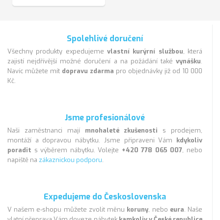
Spolehlivé doručení
Všechny produkty expedujeme
vlastní kurýrní službou
, která
zajistí nejdřívější možné doručení a na požádání také
vynášku
.
Navíc můžete mít
dopravu zdarma
pro objednávky již od 10 000
Kč.
Jsme profesionálové
Naši zaměstnanci mají
mnohaleté zkušenosti
s prodejem,
montáží a dopravou nábytku. Jsme připraveni Vám
kdykoliv
poradit
s výběrem nábytku. Volejte
+420 778 065 007
, nebo
napiště na
zákaznickou podporu
.
Expedujeme do Československa
V našem e-shopu můžete zvolit měnu
koruny
, nebo
eura
. Naše
vlatní přeprava Vám doveze nábytek
kamkoliv v České republice