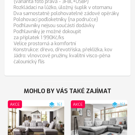
(varianta foto pravá - 3FBL+OSBP)
Rozkládací na lůžko, úložný šuplík v otomanu
Dva samostatně polohovatelné zádové opěráky
Polohovací podloketníky (na područce)
Podhlavníky nejsou součástí dodávky
Podhlavníky je možné dokoupit
za příplatek 1 990Kč/ks
Velice prostorná a komfortní
Konstrukce: dřevo, dřevotříska, překližka, kov
Jádro: vlnovcové pružiny, kvalitní visco-pěna
čalounický flís
MOHLO BY VÁS TAKÉ ZAJÍMAT
layers
layers
AKCE
161
AKCE
161