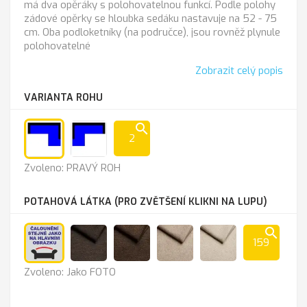
má dva opěráky s polohovatelnou funkcí. Podle polohy
zádové opěrky se hloubka sedáku nastavuje na 52 - 75
cm. Oba podloketníky (na područce), jsou rovněž plynule
polohovatelné
Zobrazit celý popis
VARIANTA ROHU
search
2
PRAVÝ
LEVÝ
Zvoleno: PRAVÝ ROH
ROH
ROH
POTAHOVÁ LÁTKA (PRO ZVĚTŠENÍ KLIKNI NA LUPU)
search
159
Jako
Lira
Lira
Lira
Lira
Zvoleno: Jako FOTO
FOTO
1201
1202
1203
1204
chocolate
brown
beige
almond