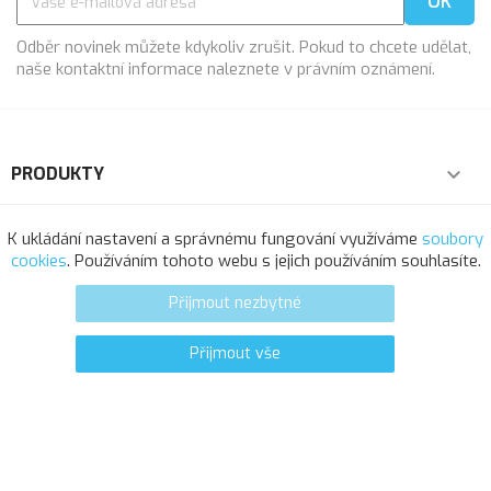
Odběr novinek můžete kdykoliv zrušit. Pokud to chcete udělat,
naše kontaktní informace naleznete v právním oznámení.
PRODUKTY

NAŠE SPOLEČNOST

K ukládání nastavení a správnému fungování využíváme
soubory
cookies
. Používáním tohoto webu s jejich používáním souhlasíte.
VÁŠ ÚČET

Přijmout nezbytné
INFORMACE O OBCHODU
Přijmout vše
0
favorite_border
© 2025 - Softresource, spol. s r.o.