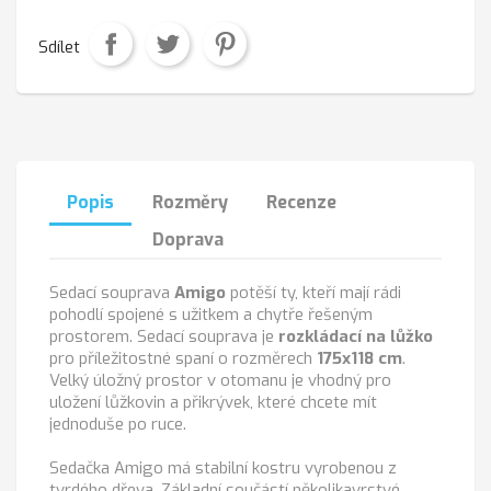
Sdílet
Popis
Rozměry
Recenze
Doprava
Sedací souprava
Amigo
potěší ty, kteří mají rádi
pohodlí spojené s užitkem a chytře řešeným
prostorem. Sedací souprava je
rozkládací
na lůžko
pro příležitostné spaní o rozměrech
175x118 cm
.
Velký úložný prostor v otomanu je vhodný pro
uložení lůžkovin a přikrývek, které chcete mít
jednoduše po ruce.
Sedačka Amigo má stabilní kostru vyrobenou z
tvrdého dřeva. Základní součástí několikavrstvé