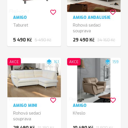
favorite_border
favorite_border
AMIGO
AMIGO ANDALUSIE
Taburet
Rohová sedací
souprava
5 490 Kč
29 490 Kč
5 490 Kč
34 160 Kč
layers
layers
AKCE
161
AKCE
159
favorite_border
favorite_border
AMIGO MINI
AMIGO
Rohová sedací
Křeslo
souprava
28 490 Kč
10 490 Kč