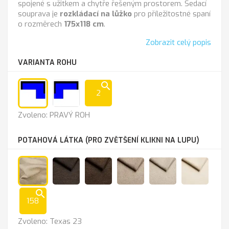
spojené s užitkem a chytře řešeným prostorem. Sedací
souprava je
rozkládací
na lůžko
pro příležitostné spaní
o rozměrech
175x118 cm
.
Zobrazit celý popis
VARIANTA ROHU
search
2
PRAVÝ
LEVÝ
Zvoleno: PRAVÝ ROH
ROH
ROH
POTAHOVÁ LÁTKA (PRO ZVĚTŠENÍ KLIKNI NA LUPU)
Texas
Lira
Lira
Lira
Lira
Lira
search
23
1201
1202
1203
1204
1205
158
chocolate
brown
beige
almond
crea
Zvoleno: Texas 23