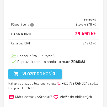
34 160 Kč
info
Původní cena
Sleva 4 670 Kč
29 490 Kč
Cena s DPH
Cena bez DPH
24 372 Kč
flight_takeoff
Dodací lhůta: 6–9 týdnů

Dopravu k tomuto produktu máte
ZDARMA

VLOŽIT DO KOŠÍKU
Nákup a dotazy po telefonu, volejte
+420 778 065 007
a sdělte
phone
kód produktu
3288
.
message
favorite_border
Máte dotaz k výrobku?
Vložit do oblíbených