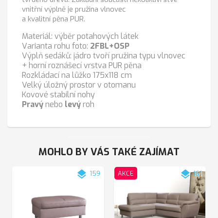
vnitřní výplně je pružina vlnovec
a kvalitní pěna PUR.
Materiál: výběr potahových látek
Varianta rohu foto:
2FBL+OSP
Výplň sedáků: jádro tvoří pružina typu vlnovec
+ horní roznášecí vrstva PUR pěna
Rozkládací na lůžko 175x118 cm
Velký úložný prostor v otomanu
Kovové stabilní nohy
Pravý
nebo
levý
roh
MOHLO BY VÁS TAKÉ ZAJÍMAT
layers
layers
159
AKCE
161