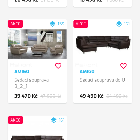
31 190 Kč
11 800 Kč
layers
layers
AKCE
159
AKCE
161
favorite_border
favorite_border
AMIGO
AMIGO
Sedací souprava
Sedací souprava do U
3_2_1
39 470 Kč
49 490 Kč
47 500 Kč
54 490 Kč
layers
AKCE
161