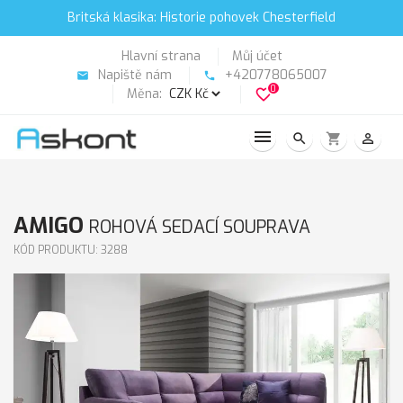
Britská klasika: Historie pohovek Chesterfield
Hlavní strana
Můj účet
Napiště nám
+420778065007
email
phone
0
Měna:
favorite_border
search
shopping_cart
person_outline
AMIGO
ROHOVÁ SEDACÍ SOUPRAVA
KÓD PRODUKTU: 3288