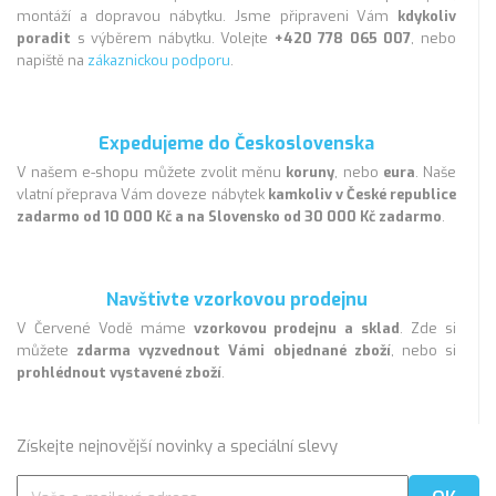
montáží a dopravou nábytku. Jsme připraveni Vám
kdykoliv
poradit
s výběrem nábytku. Volejte
+420 778 065 007
, nebo
napiště na
zákaznickou podporu
.
Expedujeme do Československa
V našem e-shopu můžete zvolit měnu
koruny
, nebo
eura
. Naše
vlatní přeprava Vám doveze nábytek
kamkoliv v České republice
zadarmo od 10 000 Kč a na Slovensko od 30 000 Kč zadarmo
.
Navštivte vzorkovou prodejnu
V Červené Vodě máme
vzorkovou prodejnu a sklad
. Zde si
můžete
zdarma vyzvednout Vámi objednané zboží
, nebo si
prohlédnout vystavené zboží
.
Získejte nejnovější novinky a speciální slevy