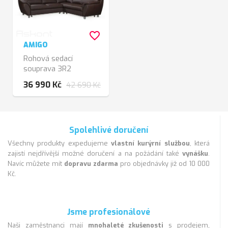
favorite_border
AMIGO
Rohová sedací
souprava 3R2
36 990 Kč
42 690 Kč
Spolehlivé doručení
Všechny produkty expedujeme
vlastní kurýrní službou
, která
zajistí nejdřívější možné doručení a na požádání také
vynášku
.
Navíc můžete mít
dopravu zdarma
pro objednávky již od 10 000
Kč.
Jsme profesionálové
Naši zaměstnanci mají
mnohaleté zkušenosti
s prodejem,