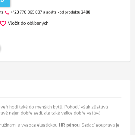
KU
jte
+420 778 065 007
a sdělte kód produktu
2408
.
phone
avorite_border
Vložit do oblíbených
oveň hodí také do menších bytů. Pohodlí však zůstává
avě nejen dobře sedí, ale také velice dobře vstává.
ružinami a vysoce elastickou
HR pěnou
. Sedací souprava je