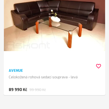
favorite_border
AVENUE
Celokožená rohová sedací souprava - levá
89 990 Kč
99 990 Kč