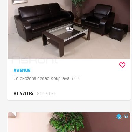
favorite_border
AVENUE
Celokožená sedací souprava 3+1+1
81 470 Kč
81 470 Kč
layers
42