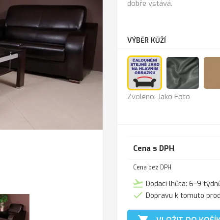
dobře vstává.
VÝBĚR KŮŽÍ
Jako
Anthra
Zvoleno: Jako Foto
Foto
Cena s DPH
Cena bez DPH
flight_takeoff
Dodací lhůta: 6–9 týdn

Dopravu k tomuto pro
