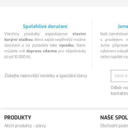
Spolehlivé doručení
Jsme
Všechny produkty expedujeme
vlastní
Naši zaměstnan
kurýrní službou
, která zajistí nejdřívější možné
s prodejem, m
doručení a na požádání také
vynášku
. Navíc
Jsme připra
můžete mít
dopravu zdarma
pro objednávky
výběrem nábytk
již od 10 000 Kč.
nebo napiště n
Získejte nejnovější novinky a speciální slevy
Odběr no
kontaktn
PRODUKTY
NAŠE SPO
Akční produkty - slevy
Obchodní pod