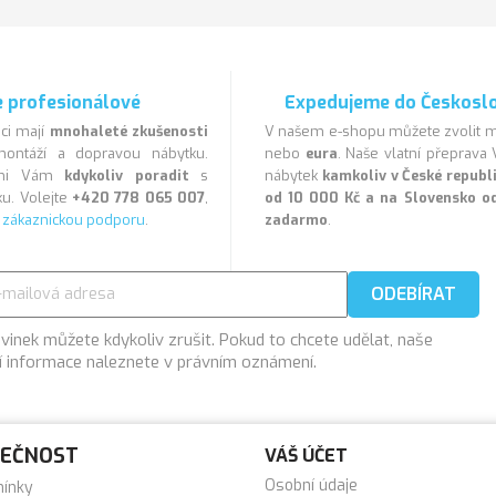
 profesionálové
Expedujeme do Českosl
ci mají
mnohaleté zkušenosti
V našem e-shopu můžete zvolit
ontáží a dopravou nábytku.
nebo
eura
. Naše vlatní přeprav
veni Vám
kdykoliv poradit
s
nábytek
kamkoliv v České repub
u. Volejte
+420 778 065 007
,
od 10 000 Kč a na Slovensko o
a
zákaznickou podporu
.
zadarmo
.
vinek můžete kdykoliv zrušit. Pokud to chcete udělat, naše
í informace naleznete v právním oznámení.
LEČNOST
VÁŠ ÚČET
Osobní údaje
mínky