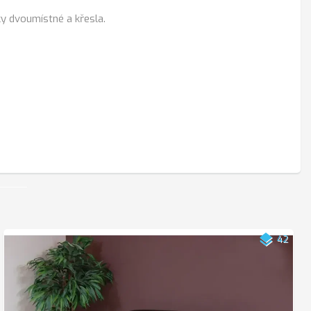
ky dvoumístné a křesla.
layers
42