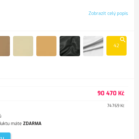
Zobrazit celý popis
search
42
zit
Cappucino
K-
K
K
K
100
-
-
-
sl.kost
211
216
218
černá
white
90 470 Kč
74 769 Kč
ů
duktu máte
ZDARMA