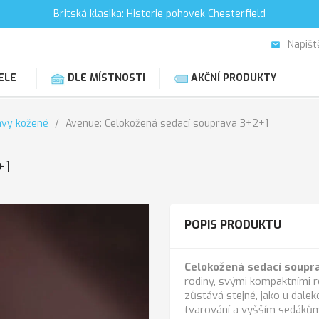
Britská klasika: Historie pohovek Chesterfield
Napišt
email
ELE
DLE MÍSTNOSTI
AKČNÍ PRODUKTY
avy kožené
Avenue: Celokožená sedací souprava 3+2+1
+1
POPIS PRODUKTU
Celokožená sedací soupr
rodiny, svými kompaktními 
zůstává stejné, jako u dalek
tvarování a vyšším sedákům,