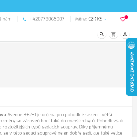
0
ě nám
+420778065007
Měna:
CZK Kč
favorite_border
phone

search
shopping_cart
person_outline
ava
Avenue 3+2+1 je určena pro pohodlné sezení i větší
rozměry se zároveň hodí také do menších bytů. Pohodlí však
o rozložitějších typů sedacích souprav. Díky příjemnému
 se v této sedací soupravě nejen dobře sedí, ale také velice