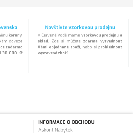
ovenska
Navštivte vzorkovou prodejnu
 měnu
koruny
,
V Červené Vodě máme
vzorkovou prodejnu a
a Vám doveze
sklad
. Zde si můžete
zdarma vyzvednout
lice zadarmo
Vámi objednané zboží
, nebo si
prohlédnout
d 30 000 Kč
vystavené zboží
.
INFORMACE O OBCHODU
Askont Nábytek