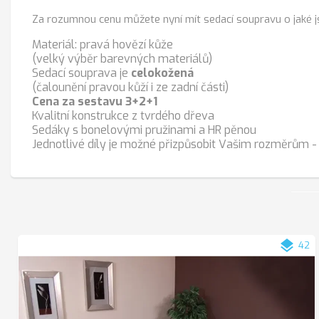
Za rozumnou cenu můžete nyní mít sedací soupravu o jaké js
Materiál: pravá hovězí kůže
(velký výběr barevných materiálů)
Sedací souprava je
celokožená
(čalounění pravou kůží i ze zadní části)
Cena za sestavu 3+2+1
Kvalitní konstrukce z tvrdého dřeva
Sedáky s bonelovými pružinami a HR pěnou
Jednotlivé díly je možné přizpůsobit Vašim rozměrům - 
layers
42