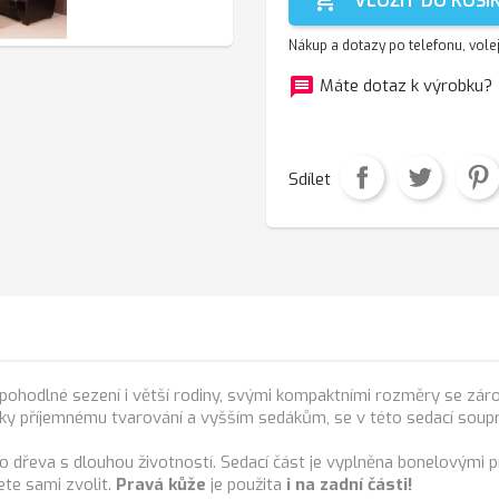
VLOŽIT DO KOŠÍ
Nákup a dotazy po telefonu, vole
message
f
Máte dotaz k výrobku?
Sdílet
pohodlné sezení i větší rodiny, svými kompaktními rozměry se zár
Díky příjemnému tvarování a vyšším sedákům, se v této sedací soupr
 dřeva s dlouhou životností. Sedací část je vyplněna bonelovými p
ete sami zvolit.
Pravá kůže
je použita
i na zadní části!