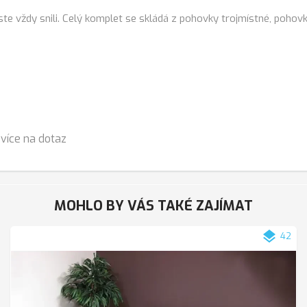
te vždy snili. Celý komplet se skládá z pohovky trojmístné, pohov
více na dotaz
MOHLO BY VÁS TAKÉ ZAJÍMAT
layers
42