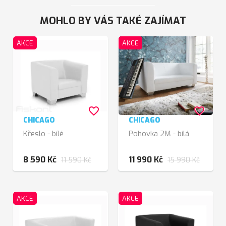
MOHLO BY VÁS TAKÉ ZAJÍMAT
AKCE
AKCE
favorite_border
favorite_border
CHICAGO
CHICAGO
Křeslo - bílé
Pohovka 2M - bílá
8 590 Kč
11 990 Kč
11 590 Kč
15 990 Kč
AKCE
AKCE