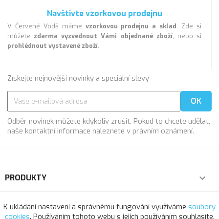
Navštivte vzorkovou prodejnu
V Červené Vodě máme
vzorkovou prodejnu a sklad
. Zde si
můžete
zdarma vyzvednout Vámi objednané zboží
, nebo si
prohlédnout vystavené zboží
.
Získejte nejnovější novinky a speciální slevy
Odběr novinek můžete kdykoliv zrušit. Pokud to chcete udělat,
naše kontaktní informace naleznete v právním oznámení.
PRODUKTY

NAŠE SPOLEČNOST

K ukládání nastavení a správnému fungování využíváme
soubory
cookies
. Používáním tohoto webu s jejich používáním souhlasíte.