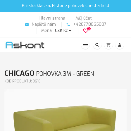
Britská klasika: Historie pohovek Chesterfield
Hlavní strana
Můj účet
Napiště nám
+420778065007
email
phone
0
Měna:
favorite_border
search
shopping_cart
person_outline
CHICAGO
POHOVKA 3M - GREEN
KÓD PRODUKTU: 3610