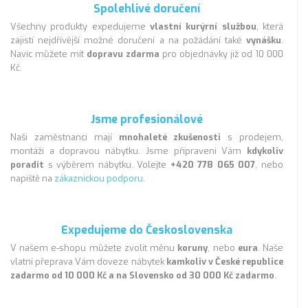
Spolehlivé doručení
Všechny produkty expedujeme
vlastní kurýrní službou
, která
zajistí nejdřívější možné doručení a na požádání také
vynášku
.
Navíc můžete mít
dopravu zdarma
pro objednávky již od 10 000
Kč.
Jsme profesionálové
Naši zaměstnanci mají
mnohaleté zkušenosti
s prodejem,
montáží a dopravou nábytku. Jsme připraveni Vám
kdykoliv
poradit
s výběrem nábytku. Volejte
+420 778 065 007
, nebo
napiště na
zákaznickou podporu
.
Expedujeme do Československa
V našem e-shopu můžete zvolit měnu
koruny
, nebo
eura
. Naše
vlatní přeprava Vám doveze nábytek
kamkoliv v České republice
zadarmo od 10 000 Kč a na Slovensko od 30 000 Kč zadarmo
.