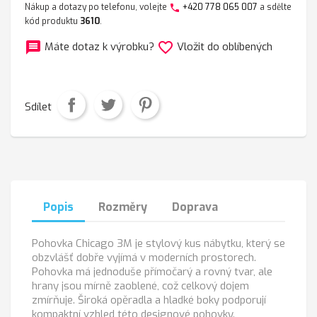
Nákup a dotazy po telefonu, volejte
+420 778 065 007
a sdělte
phone
kód produktu
3610
.
message
favorite_border
Máte dotaz k výrobku?
Vložit do oblíbených
Sdílet
Popis
Rozměry
Doprava
Pohovka Chicago 3M je stylový kus nábytku, který se
obzvlášť dobře vyjímá v moderních prostorech.
Pohovka má jednoduše přímočarý a rovný tvar, ale
hrany jsou mírně zaoblené, což celkový dojem
zmírňuje. Široká opěradla a hladké boky podporují
kompaktní vzhled této designové pohovky.