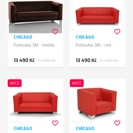
favorite_border
favorite_border
CHICAGO
CHICAGO
Pohovka 3M - hnědá
Pohovka 3M - red
13 490 Kč
13 490 Kč
17 490 Kč
17 490 Kč
AKCE
AKCE
favorite_border
favorite_border
CHICAGO
CHICAGO