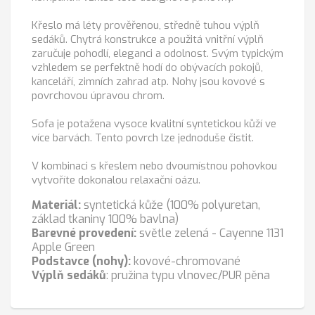
Křeslo má léty prověřenou, středně tuhou výplň
sedáků. Chytrá konstrukce a použitá vnitřní výplň
zaručuje pohodlí, eleganci a odolnost. Svým typickým
vzhledem se perfektně hodí do obývacích pokojů,
kanceláří, zimních zahrad atp. Nohy jsou kovové s
povrchovou úpravou chrom.
Sofa je potažena vysoce kvalitní syntetickou kůží ve
více barvách. Tento povrch lze jednoduše čistit.
V kombinaci s křeslem nebo dvoumístnou pohovkou
vytvoříte dokonalou relaxační oázu.
Materiál:
syntetická kůže (100% polyuretan,
základ tkaniny 100% bavlna)
Barevné provedení:
světle zelená - Cayenne 1131
Apple Green
Podstavce (nohy):
kovové-chromované
Výplň sedáků
: pružina typu vlnovec/PUR pěna