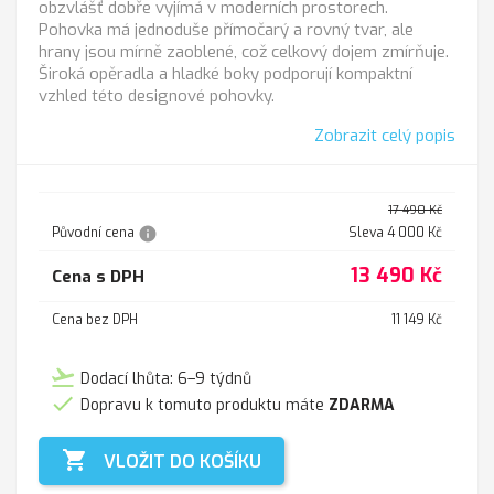
obzvlášť dobře vyjímá v moderních prostorech.
Pohovka má jednoduše přímočarý a rovný tvar, ale
hrany jsou mírně zaoblené, což celkový dojem zmírňuje.
Široká opěradla a hladké boky podporují kompaktní
vzhled této designové pohovky.
Zobrazit celý popis
17 490 Kč
info
Původní cena
Sleva 4 000 Kč
13 490 Kč
Cena s DPH
Cena bez DPH
11 149 Kč
flight_takeoff
Dodací lhůta: 6–9 týdnů

Dopravu k tomuto produktu máte
ZDARMA

VLOŽIT DO KOŠÍKU