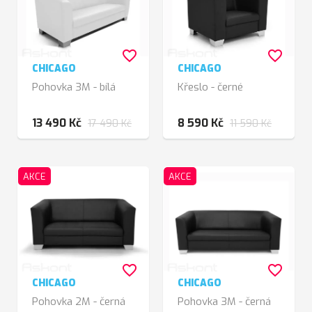
favorite_border
favorite_border
CHICAGO
CHICAGO
Pohovka 3M - bílá
Křeslo - černé
13 490 Kč
8 590 Kč
17 490 Kč
11 590 Kč
AKCE
AKCE
favorite_border
favorite_border
CHICAGO
CHICAGO
Pohovka 2M - černá
Pohovka 3M - černá