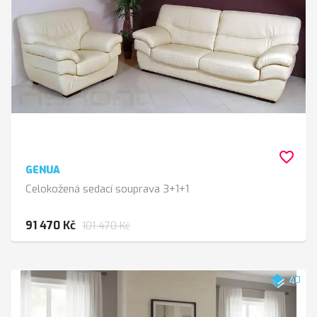
favorite_border
GENUA
Celokožená sedací souprava 3+1+1
91 470 Kč
101 470 Kč
layers
40