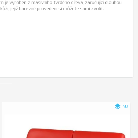
ám je vyroben z masivního tvrdého dřeva, zaručující dlouhou
ží, jejíž barevné provedení si můžete sami zvolit.
layers
40