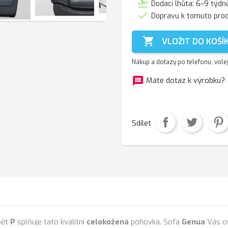
flight_takeoff
Dodací lhůta: 6–9 týdn

Dopravu k tomuto pro

VLOŽIT DO KOŠÍ
Nákup a dotazy po telefonu, vole
message
f
Máte dotaz k výrobku?
Sdílet
pět
P
splňuje tato kvalitní
celokožená
pohovka. Sofa
Genua
Vás os