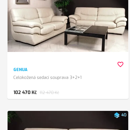
favorite_border
GENUA
Celokožená sedací souprava 3+2+1
102 470 Kč
112 470 Kč
layers
40