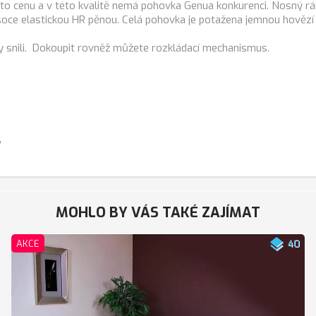
a tuto cenu a v této kvalitě nemá pohovka Genua konkurenci. Nosný r
ce elastickou HR pěnou. Celá pohovka je potažena jemnou hovězí ků
y snili. Dokoupit rovněž můžete rozkládací mechanismus.
y
MOHLO BY VÁS TAKÉ ZAJÍMAT
layers
AKCE
40