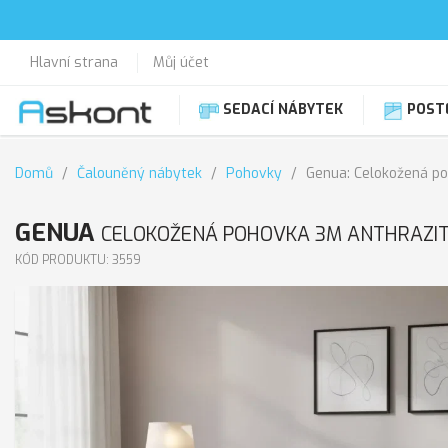
Hlavní strana
Můj účet
SEDACÍ NÁBYTEK
POST
Domů
Čalouněný nábytek
Pohovky
Genua: Celokožená po
GENUA
CELOKOŽENÁ POHOVKA 3M ANTHRAZI
KÓD PRODUKTU: 3559