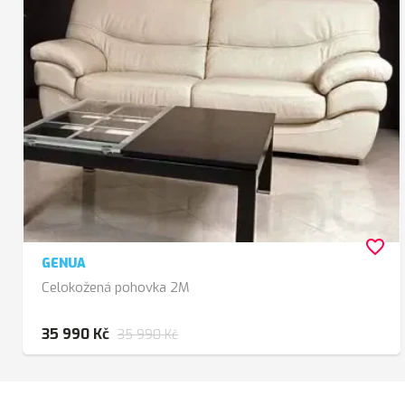
favorite_border
GENUA
Celokožená pohovka 2M
35 990 Kč
35 990 Kč