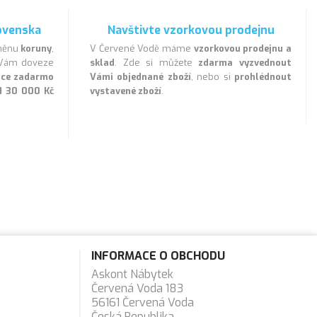
ovenska
Navštivte vzorkovou prodejnu
 měnu
koruny
,
V Červené Vodě máme
vzorkovou prodejnu a
a Vám doveze
sklad
. Zde si můžete
zdarma vyzvednout
lice zadarmo
Vámi objednané zboží
, nebo si
prohlédnout
d 30 000 Kč
vystavené zboží
.
INFORMACE O OBCHODU
Askont Nábytek
Červená Voda 183
56161 Červená Voda
Česká Republika