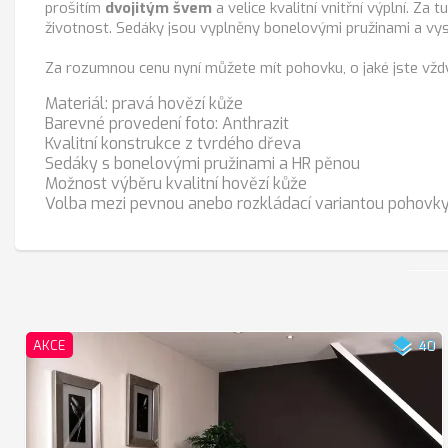
prošitím
dvojitým švem
a velice kvalitní vnitřní výplní. Z
životnost. Sedáky jsou vyplněny bonelovými pružinami a vyso
Za rozumnou cenu nyní můžete mít pohovku, o jaké jste vžd
Materiál: pravá hovězí kůže
Barevné provedení foto: Anthrazit
Kvalitní konstrukce z tvrdého dřeva
Sedáky s bonelovými pružinami a HR pěnou
Možnost výběru kvalitní hovězí kůže
Volba mezi pevnou anebo rozkládací variantou pohovk
layers
AKCE
40