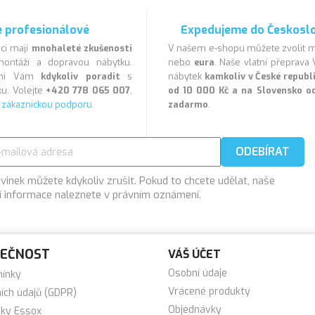
 profesionálové
Expedujeme do Českosl
ci mají
mnohaleté zkušenosti
V našem e-shopu můžete zvolit
ontáží a dopravou nábytku.
nebo
eura
. Naše vlatní přeprav
veni Vám
kdykoliv poradit
s
nábytek
kamkoliv v České repub
u. Volejte
+420 778 065 007
,
od 10 000 Kč a na Slovensko o
a
zákaznickou podporu
.
zadarmo
.
vinek můžete kdykoliv zrušit. Pokud to chcete udělat, naše
í informace naleznete v právním oznámení.
LEČNOST
VÁŠ ÚČET
Osobní údaje
mínky
Vrácené produkty
ích údajů (GDPR)
Objednávky
tky Essox