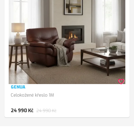
favorite_border
GENUA
Celokožené křeslo 1M
24 990 Kč
24 990 Kč