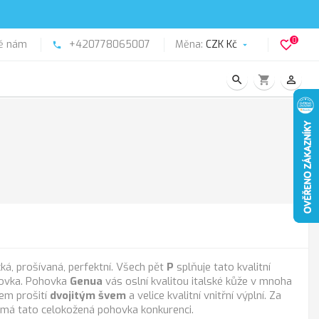
0
ě nám
+420778065007
Měna:
CZK Kč
favorite_border
phone

search
shopping_cart
person_outline
ká, prošívaná, perfektní. Všech pět
P
splňuje tato kvalitní
hovka. Pohovka
Genua
vás oslní kvalitou italské kůže v mnoha
em prošití
dvojitým švem
a velice kvalitní vnitřní výplní. Za
nemá tato celokožená pohovka konkurenci.