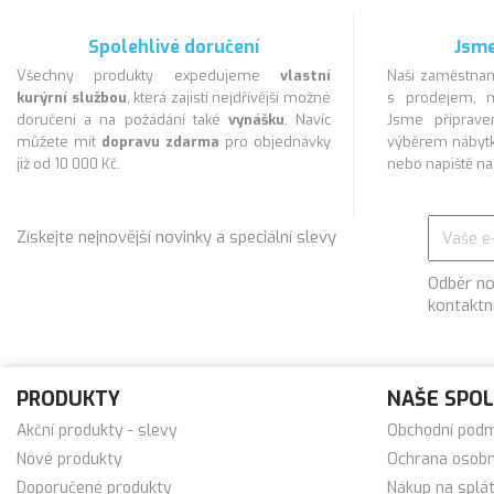
Spolehlivé doručení
Jsme
Všechny produkty expedujeme
vlastní
Naši zaměstnan
kurýrní službou
, která zajistí nejdřívější možné
s prodejem, m
doručení a na požádání také
vynášku
. Navíc
Jsme připra
můžete mít
dopravu zdarma
pro objednávky
výběrem nábytk
již od 10 000 Kč.
nebo napiště n
Získejte nejnovější novinky a speciální slevy
Odběr no
kontaktn
PRODUKTY
NAŠE SPO
Akční produkty - slevy
Obchodní pod
Nové produkty
Ochrana osobn
Doporučené produkty
Nákup na splá