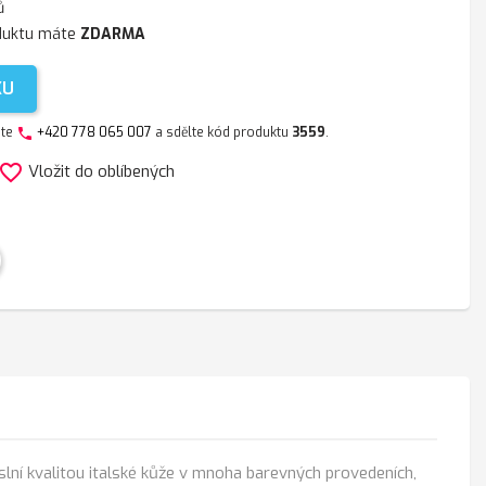
ů
duktu máte
ZDARMA
KU
jte
+420 778 065 007
a sdělte kód produktu
3559
.
phone
avorite_border
Vložit do oblíbených
lní kvalitou italské kůže v mnoha barevných provedeních,