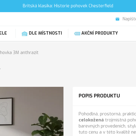
Britská klasika: Historie pohovek Chesterfield
Napišt
email
ELE
DLE MÍSTNOSTI
AKČNÍ PRODUKTY
hovka 3M anthrazit
T
POPIS PRODUKTU
Pohodlná, prostorná, praktic
celokožená
trojmístná po
barevných provedeních, styl
tuto cenu a v této kvalitě 