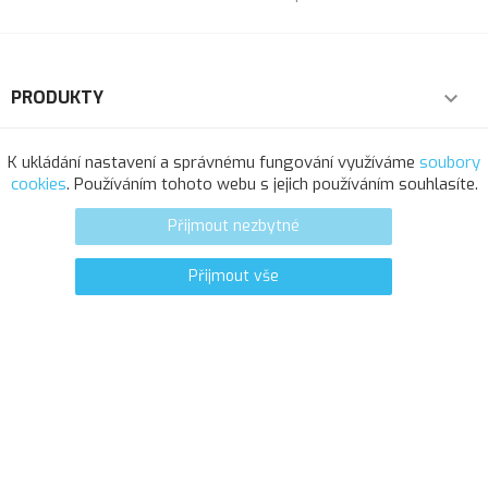
PRODUKTY

NAŠE SPOLEČNOST

K ukládání nastavení a správnému fungování využíváme
soubory
cookies
. Používáním tohoto webu s jejich používáním souhlasíte.
VÁŠ ÚČET

Přijmout nezbytné
INFORMACE O OBCHODU
Přijmout vše
0
favorite_border
© 2025 - Softresource, spol. s r.o.