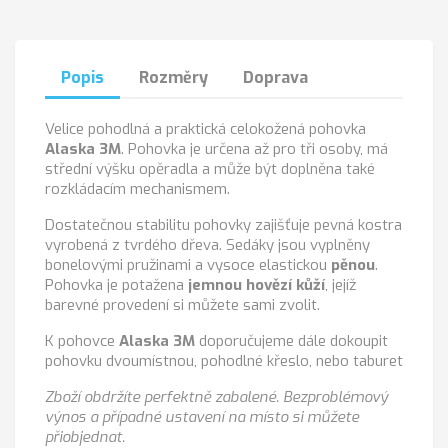
Popis
Rozměry
Doprava
Velice pohodlná a praktická celokožená pohovka
Alaska 3M
. Pohovka je určena až pro tři osoby, má
střední výšku opěradla a může být doplněna také
rozkládacím mechanismem.
Dostatečnou stabilitu pohovky zajišťuje pevná kostra
vyrobená z tvrdého dřeva. Sedáky jsou vyplněny
bonelovými pružinami a vysoce elastickou
pěnou
.
Pohovka je potažena
jemnou hovězí kůží
, jejíž
barevné provedení si můžete sami zvolit.
K pohovce
Alaska 3M
doporučujeme dále dokoupit
pohovku dvoumístnou, pohodlné křeslo, nebo taburet
Zboží obdržíte perfektně zabalené. Bezproblémový
výnos a případné ustavení na místo si můžete
přiobjednat.