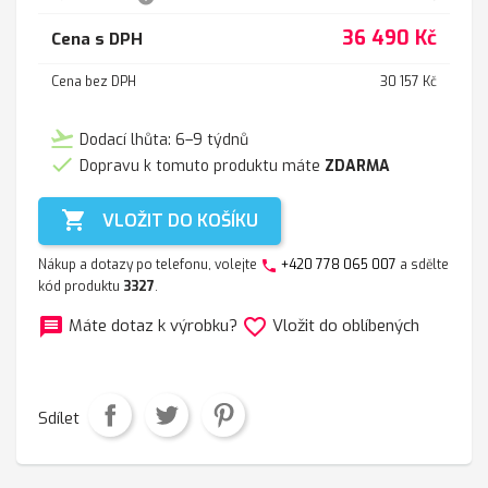
36 490 Kč
Cena s DPH
Cena bez DPH
30 157 Kč
flight_takeoff
Dodací lhůta: 6–9 týdnů

Dopravu k tomuto produktu máte
ZDARMA

VLOŽIT DO KOŠÍKU
Nákup a dotazy po telefonu, volejte
+420 778 065 007
a sdělte
phone
kód produktu
3327
.
message
favorite_border
Máte dotaz k výrobku?
Vložit do oblíbených
Sdílet