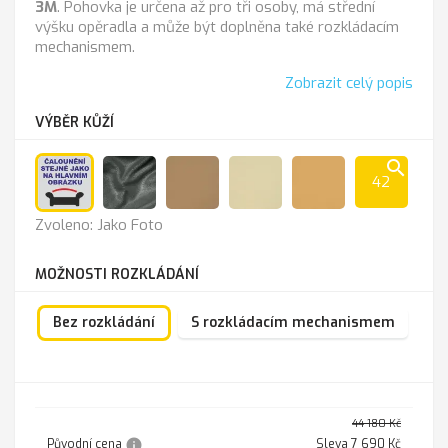
3M
. Pohovka je určena až pro tři osoby, má střední
výšku opěradla a může být doplněna také rozkládacím
mechanismem.
Zobrazit celý popis
VÝBĚR KŮŽÍ
search
42
Jako
Anthrazit
Cappucino
K-
K
Zvoleno: Jako Foto
Foto
100
-
sl.kost
211
MOŽNOSTI ROZKLÁDÁNÍ
Bez rozkládání
S rozkládacím mechanismem
44 180 Kč
info
Původní cena
Sleva 7 690 Kč