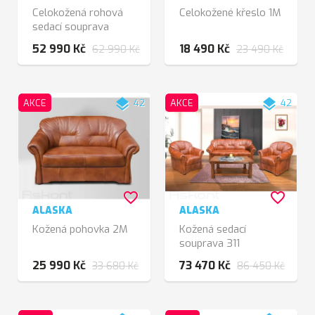
Celokožená rohová
Celokožené křeslo 1M
sedací souprava
52 990 Kč
18 490 Kč
62 990 Kč
23 490 Kč
layers
layers
AKCE
42
AKCE
42
favorite_border
favorite_border
ALASKA
ALASKA
Kožená pohovka 2M
Kožená sedací
souprava 311
25 990 Kč
73 470 Kč
33 680 Kč
86 450 Kč