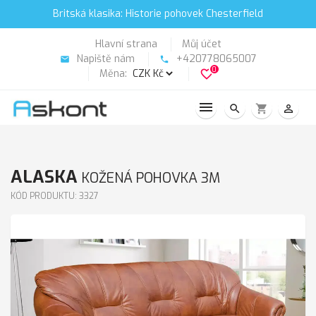
Britská klasika: Historie pohovek Chesterfield
Hlavní strana
Můj účet
Napiště nám
+420778065007
email
phone
0
Měna:
favorite_border
search
shopping_cart
person_outline
ALASKA
KOŽENÁ POHOVKA 3M
KÓD PRODUKTU: 3327