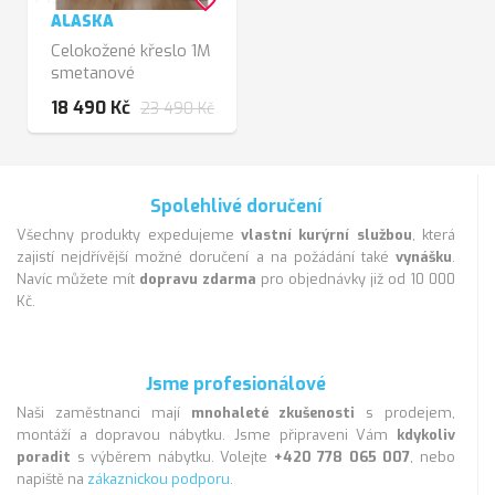
favorite_border
ALASKA
Celokožené křeslo 1M
smetanové
18 490 Kč
23 490 Kč
Spolehlivé doručení
Všechny produkty expedujeme
vlastní kurýrní službou
, která
zajistí nejdřívější možné doručení a na požádání také
vynášku
.
Navíc můžete mít
dopravu zdarma
pro objednávky již od 10 000
Kč.
Jsme profesionálové
Naši zaměstnanci mají
mnohaleté zkušenosti
s prodejem,
montáží a dopravou nábytku. Jsme připraveni Vám
kdykoliv
poradit
s výběrem nábytku. Volejte
+420 778 065 007
, nebo
napiště na
zákaznickou podporu
.