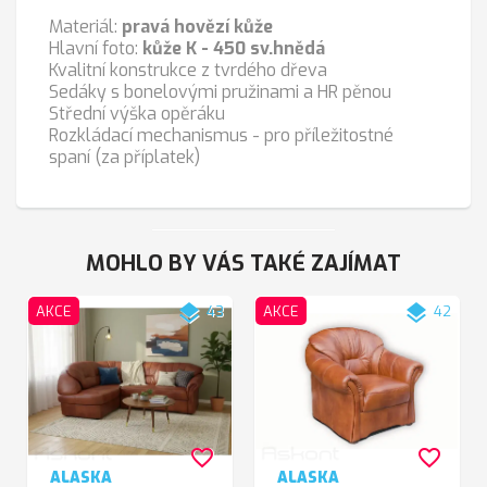
Materiál:
pravá hovězí kůže
Hlavní foto:
kůže K - 450 sv.hnědá
Kvalitní konstrukce z tvrdého dřeva
Sedáky s bonelovými pružinami a HR pěnou
Střední výška opěráku
Rozkládací mechanismus - pro příležitostné
spaní (za příplatek)
MOHLO BY VÁS TAKÉ ZAJÍMAT
layers
layers
AKCE
43
AKCE
42
favorite_border
favorite_border
ALASKA
ALASKA