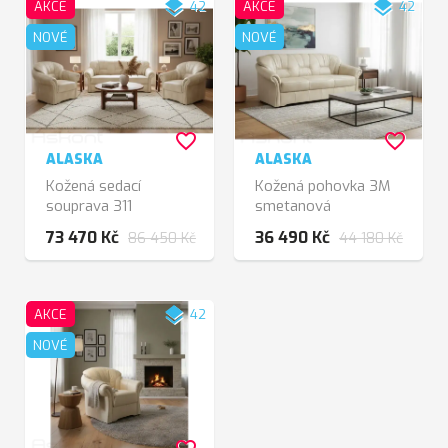
layers
layers
AKCE
42
AKCE
42
NOVÉ
NOVÉ
favorite_border
favorite_border
ALASKA
ALASKA
Kožená sedací
Kožená pohovka 3M
souprava 311
smetanová
smetanová
73 470 Kč
36 490 Kč
86 450 Kč
44 180 Kč
layers
AKCE
42
NOVÉ