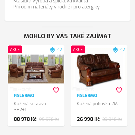
Klasická výroba a špičková kvalita
Přírodní materiály vhodné i pro alergiky
MOHLO BY VÁS TAKÉ ZAJÍMAT
layers
layers
AKCE
42
AKCE
42
favorite_border
favorite_border
PALERMO
PALERMO
Kožená sestava
Kožená pohovka 2M
3+2+1
80 970 Kč
26 990 Kč
95 970 Kč
33 840 Kč