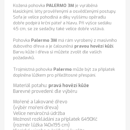
Kožená pohovka
PALERMO
3M
je vyráběná
klasickými, léty prověřenými a osvědčenými postupy.
Sofa je velice pohodlná a díky vyššímu opěradlu
dobře podpírá krční páteř a hlavu. Při výšce sedáku
45 cm, se ze sedačky také velice dobře vstává.
Pohovka
Palermo
3M
má rám vyrobený z masivního
dubového dřeva a je čalouněná
pravou hovězí kůží
.
Barvu kůže i dřeva si můžete zvolit dle vašich
požadavků.
Trojmístná pohovka
Palermo
může být za příplatek
doplněna lůžkem pro příležitosné přespání.
Materiál potahu:
pravá hovězí kůže
Barevné provedení: dle výběru
Mořené a lakované dřevo
(výběr moření dřeva)
Velice nenáročná údržba
Možnost rozkládání za příplatek 6490Kč
(rozměr lůžka 140x195 cm)