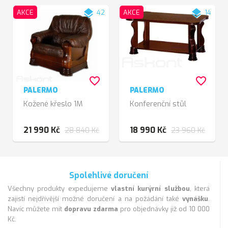
layers
layers
AKCE
42
AKCE
14
favorite_border
favorite_border
PALERMO
PALERMO
Kožené křeslo 1M
Konferenční stůl
21 990 Kč
18 990 Kč
28 840 Kč
23 960 Kč
Spolehlivé doručení
Všechny produkty expedujeme
vlastní kurýrní službou
, která
zajistí nejdřívější možné doručení a na požádání také
vynášku
.
Navíc můžete mít
dopravu zdarma
pro objednávky již od 10 000
Kč.