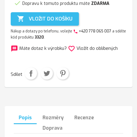

Dopravu k tomuto produktu máte
ZDARMA

VLOŽIT DO KOŠÍKU
Nákup a dotazy po telefonu, volejte
+420 778 065 007
a sdělte
phone
kód produktu
3320
.
message
favorite_border
Máte dotaz k výrobku?
Vložit do oblíbených
Sdílet
Popis
Rozměry
Recenze
Doprava