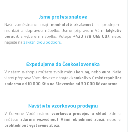
Jsme profesionálové
Naši zaměstnanci mají
mnohaleté zkušenosti
s prodejem,
montáží a dopravou nábytku. Jsme připraveni Vám
kdykoliv
poradit
s výběrem nábytku. Volejte
+420 778 065 007
, nebo
napiště na
zákaznickou podporu
.
Expedujeme do Československa
V našem e-shopu můžete zvolit měnu
koruny
, nebo
eura
. Naše
vlatní přeprava Vám doveze nábytek
kamkoliv v České republice
zadarmo od 10 000 Kč a na Slovensko od 30 000 Kč zadarmo
.
Navštivte vzorkovou prodejnu
V Červené Vodě máme
vzorkovou prodejnu a sklad
. Zde si
můžete
zdarma vyzvednout Vámi objednané zboží
, nebo si
prohlédnout vystavené zboží
.