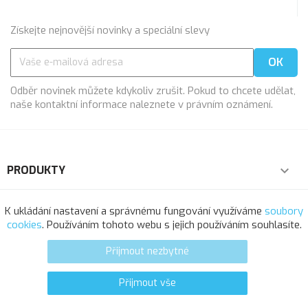
Získejte nejnovější novinky a speciální slevy
Odběr novinek můžete kdykoliv zrušit. Pokud to chcete udělat,
naše kontaktní informace naleznete v právním oznámení.
PRODUKTY

NAŠE SPOLEČNOST

K ukládání nastavení a správnému fungování využíváme
soubory
cookies
. Používáním tohoto webu s jejich používáním souhlasíte.
VÁŠ ÚČET

Přijmout nezbytné
INFORMACE O OBCHODU
Přijmout vše
1
favorite_border
© 2025 - Softresource, spol. s r.o.