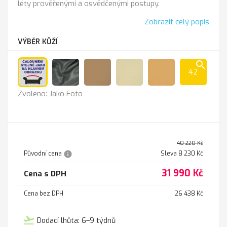
léty prověřenými a osvědčenými postupy.
Zobrazit celý popis
VÝBĚR KŮŽÍ
search
42
Jako
Anthrazit
Cappucino
K-
K
Zvoleno: Jako Foto
Foto
100
-
sl.kost
211
40 220 Kč
info
Původní cena
Sleva 8 230 Kč
31 990 Kč
Cena s DPH
Cena bez DPH
26 438 Kč
flight_takeoff
Dodací lhůta: 6–9 týdnů