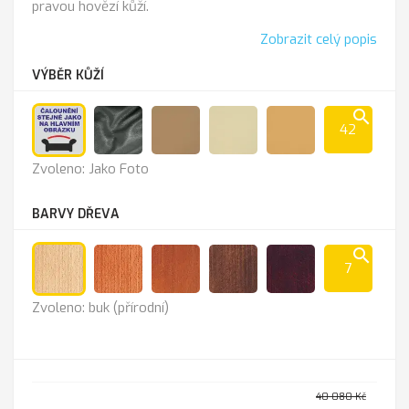
pravou hovězí kůží.
Zobrazit celý popis
VÝBĚR KŮŽÍ
search
42
Jako
Anthrazit
Cappucino
K-
K
Zvoleno: Jako Foto
Foto
100
-
sl.kost
211
BARVY DŘEVA
search
7
buk
olše
třešeň
ořech
mahagon
Zvoleno: buk (přírodní)
(přírodní)
40 080 Kč