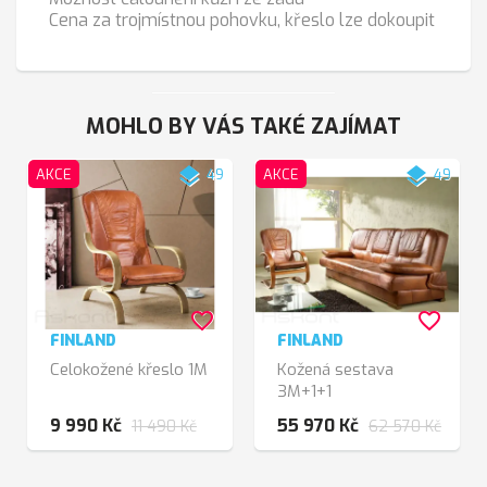
Cena za trojmístnou pohovku, křeslo lze dokoupit
MOHLO BY VÁS TAKÉ ZAJÍMAT
layers
layers
AKCE
49
AKCE
49
favorite_border
favorite_border
FINLAND
FINLAND
Celokožené křeslo 1M
Kožená sestava
3M+1+1
9 990 Kč
55 970 Kč
11 490 Kč
62 570 Kč