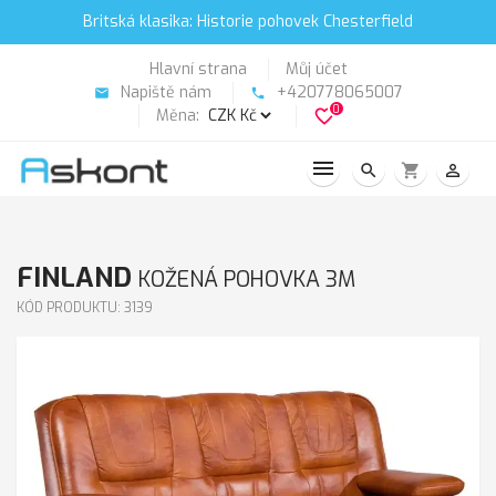
Britská klasika: Historie pohovek Chesterfield
Hlavní strana
Můj účet
Napiště nám
+420778065007
email
phone
0
Měna:
favorite_border
search
shopping_cart
person_outline
FINLAND
KOŽENÁ POHOVKA 3M
KÓD PRODUKTU: 3139