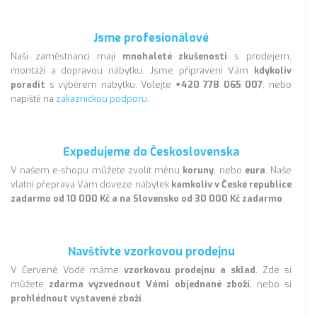
Jsme profesionálové
Naši zaměstnanci mají
mnohaleté zkušenosti
s prodejem,
montáží a dopravou nábytku. Jsme připraveni Vám
kdykoliv
poradit
s výběrem nábytku. Volejte
+420 778 065 007
, nebo
napiště na
zákaznickou podporu
.
Expedujeme do Československa
V našem e-shopu můžete zvolit měnu
koruny
, nebo
eura
. Naše
vlatní přeprava Vám doveze nábytek
kamkoliv v České republice
zadarmo od 10 000 Kč a na Slovensko od 30 000 Kč zadarmo
.
Navštivte vzorkovou prodejnu
V Červené Vodě máme
vzorkovou prodejnu a sklad
. Zde si
můžete
zdarma vyzvednout Vámi objednané zboží
, nebo si
prohlédnout vystavené zboží
.