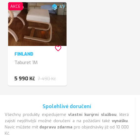
layers
AKCE
49
favorite_border
FINLAND
Taburet 1M
5 990 Kč
7 490 Kč
Spolehlivé doručení
Všechny produkty expedujeme
vlastní kurýrní službou
, která
zajistí nejdřívější možné doručení a na požádání také
vynášku
.
Navíc můžete mít
dopravu zdarma
pro objednávky již od 10 000
Kč.