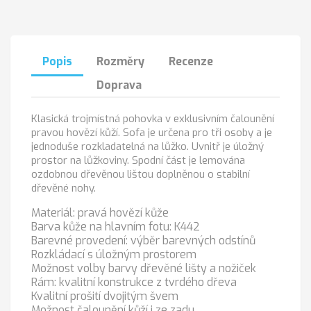
Popis
Rozměry
Recenze
Doprava
Klasická trojmístná pohovka v exklusivním čalounění
pravou hovězí kůží. Sofa je určena pro tři osoby a je
jednoduše rozkladatelná na lůžko. Uvnitř je úložný
prostor na lůžkoviny. Spodní část je lemována
ozdobnou dřevěnou lištou doplněnou o stabilní
dřevěné nohy.
Materiál: pravá hovězí kůže
Barva kůže na hlavním fotu: K442
Barevné provedení: výběr barevných odstínů
Rozkládací s úložným prostorem
Možnost volby barvy dřevěné lišty a nožiček
Rám: kvalitní konstrukce z tvrdého dřeva
Kvalitní prošití dvojitým švem
Možnost čalounění kůží i ze zadu