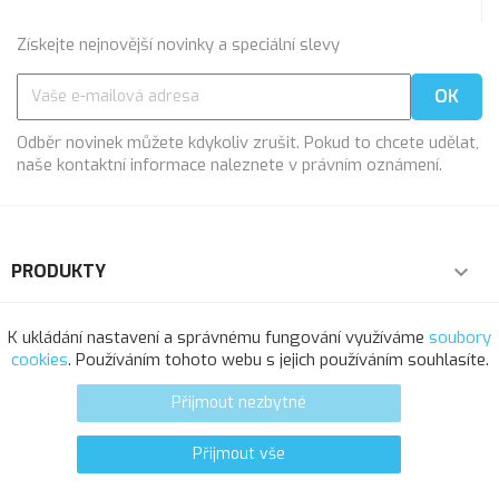
Získejte nejnovější novinky a speciální slevy
Odběr novinek můžete kdykoliv zrušit. Pokud to chcete udělat,
naše kontaktní informace naleznete v právním oznámení.
PRODUKTY

NAŠE SPOLEČNOST

K ukládání nastavení a správnému fungování využíváme
soubory
cookies
. Používáním tohoto webu s jejich používáním souhlasíte.
VÁŠ ÚČET

Přijmout nezbytné
INFORMACE O OBCHODU
Přijmout vše
0
favorite_border
© 2025 - Softresource, spol. s r.o.