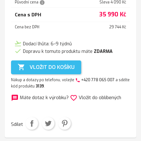
info
Původní cena
Sleva 4 090 Kč
35 990 Kč
Cena s DPH
Cena bez DPH
29 744 Kč
flight_takeoff
Dodací lhůta: 6–9 týdnů

Dopravu k tomuto produktu máte
ZDARMA

VLOŽIT DO KOŠÍKU
Nákup a dotazy po telefonu, volejte
+420 778 065 007
a sdělte
phone
kód produktu
3139
.
message
favorite_border
Máte dotaz k výrobku?
Vložit do oblíbených
Sdílet