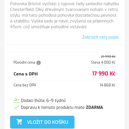
Pohovka Bristol vychází z typové řady sedacího nábytku
Chesterfield. Díky dřevěným tvarovaným nohám v retro
stylu, má tato pohodlná pohovka dostatečnou pevnost
a stabilitu. Výška sedu je navíc zvýšená na příjemných
45cm, což umožňuje pohodlné vstávání.
Zobrazit celý popis
21 990 Kč
info
Původní cena
Sleva 4 000 Kč
17 990 Kč
Cena s DPH
Cena bez DPH
14 868 Kč
flight_takeoff
Dodací lhůta: 6–9 týdnů

Dopravu k tomuto produktu máte
ZDARMA

VLOŽIT DO KOŠÍKU