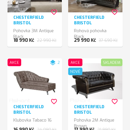
favorite_border
favorite_border
CHESTERFIELD
CHESTERFIELD
BRISTOL
BRISTOL
Pohovka 3M Antique
Rohová pohovka
Black
Black
18 990 Kč
29 990 Kč
22 990 Kč
37 690 Kč
layers
AKCE
2
AKCE
SKLADEM
NOVÉ
favorite_border
favorite_border
CHESTERFIELD
CHESTERFIELD
BRISTOL
BRISTOL
Klubovka Tabaco 16
Pohovka 2M Antique
Brown
16 990 Kč
17 990 Kč
24 090 Kč
21 990 Kč