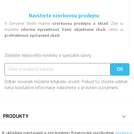
Navštivte vzorkovou prodejnu
V Červené Vodě máme
vzorkovou prodejnu a sklad
. Zde si
můžete
zdarma vyzvednout Vámi objednané zboží
, nebo si
prohlédnout vystavené zboží
.
Získejte nejnovější novinky a speciální slevy
Odběr novinek můžete kdykoliv zrušit. Pokud to chcete udělat,
naše kontaktní informace naleznete v právním oznámení.
PRODUKTY

NAŠE SPOLEČNOST

K ukládání nastavení a správnému fungování využíváme
soubory