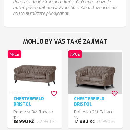
Pohovku dodáváme perfekně zabalenou, pouze je
nutné přišroubit nony. Vynášku nebo ustavení až na
místo si můžete přiobjednat.
MOHLO BY VÁS TAKÉ ZAJÍMAT
AKCE
AKCE
favorite_border
favorite_border
CHESTERFIELD
CHESTERFIELD
BRISTOL
BRISTOL
Pohovka 3M Tabaco
Pohovka 2M Tabaco
16
16
18 990 Kč
17 990 Kč
22 990 Kč
21 990 Kč