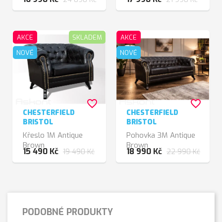
AKCE
SKLADEM
AKCE
NOVÉ
NOVÉ
favorite_border
favorite_border
CHESTERFIELD
CHESTERFIELD
BRISTOL
BRISTOL
Křeslo 1M Antique
Pohovka 3M Antique
Brown
Brown
15 490 Kč
18 990 Kč
19 490 Kč
22 990 Kč
PODOBNÉ PRODUKTY