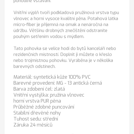
pohodlné vstávání.
Vnitřní výplň tvoří podkladová pružinová vrstva typu
vlnovec a horní vysoce kvalitní pěna. Potahová látka
micro-fiber je příjemná na omak a nenáročná na
údržbu. Většinu drobných znečištění odstraníte
pouhým setřením vodou s mýdlem.
Tato pohovka se velice hodí do bytů kanceláří nebo
rezidenčních místností. Doplnit ji můžete o křeslo
nebo trojmístnou pohovku. Vyráběna je v několika
barevných odstínech.
Materiál: syntetická kůže 100% PVC
Barevné provedení: MG - 13 antická černá
Barva zdobení čel: zlatá
Vnitřní vystýlka: pružina vlnovec
horní vrstva PUR pěna
Průběžné zdobné puncování
Stabilní dřevěné nohy
Tuhost sedu: střední
Záruka 24 měsíců