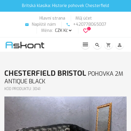
Britská klasika: Historie pohovek Chesterfield
Hlavní strana
Můj účet
Napiště nám
+420778065007
email
phone
0
Měna:
favorite_border
search
shopping_cart
person_outline
CHESTERFIELD BRISTOL
POHOVKA 2M
ANTIQUE BLACK
KÓD PRODUKTU: 3041