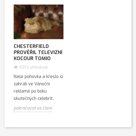
CHESTERFIELD
PROVĚŘIL TELEVIZNÍ
KOCOUR TOMIO
5073 shlédnutí
Naše pohovka a křeslo si
zahráli ve Vánoční
reklamě po boku
skutečných celebrit.
pokračovat ve čtení