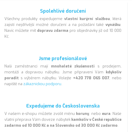
Spolehlivé doručení
Všechny produkty expedujeme
vlastní kurýrní službou
, která
zajistí nejdřívější možné doručení a na požádání také
vynášku
.
Navíc můžete mít
dopravu zdarma
pro objednávky již od 10 000
Kč.
Jsme profesionálové
Naši zaměstnanci mají
mnohaleté zkušenosti
s prodejem,
montáží a dopravou nábytku. Jsme připraveni Vám
kdykoliv
poradit
s výběrem nábytku. Volejte
+420 778 065 007
, nebo
napiště na
zákaznickou podporu
.
Expedujeme do Československa
V našem e-shopu můžete zvolit měnu
koruny
, nebo
eura
. Naše
vlatní přeprava Vám doveze nábytek
kamkoliv v České republice
zadarmo od 10 000 Kč a na Slovensko od 30 000 Kč zadarmo
.