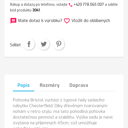
Nákup a dotazy po telefonu, volejte
+420 778 065 007
a sdělte
phone
kód produktu
3041
.
message
favorite_border
Máte dotaz k výrobku?
Vložit do oblíbených
Sdílet
Popis
Rozměry
Doprava
Pohovka Bristol vychází z typové řady sedacího
nábytku Chesterfield. Díky dřevěným tvarovaným
nohám v retro stylu, má tato pohodlná pohovka
dostatečnou pevnost a stabilitu. Výška sedu je navíc
zvýšená na příjemných 45cm, což umožňuje