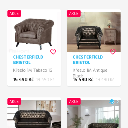
AKCE
AKCE
favorite_border
favorite_border
CHESTERFIELD
CHESTERFIELD
BRISTOL
BRISTOL
Křeslo 1M Tabaco 16
Křeslo 1M Antique
Black
15 490 Kč
15 490 Kč
19 490 Kč
19 490 Kč
layers
AKCE
AKCE
2